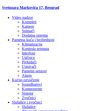
Svetozara Markovića 17, Beograd
Video nadzor
Kompleti
Kamere
Snimači
Dodatna oprema
Pametna kuća i bezbednost
Klimatizacija
Kontrola pristupa
Interfoni
Utičnice
Prekidači
Usisivači
Pametni senzori
Alarm
Kućno ozvučenje
Soundbarovi
Komponente
Sistemi
Zvučnici
Slušalice i zvučnici
Slušalice