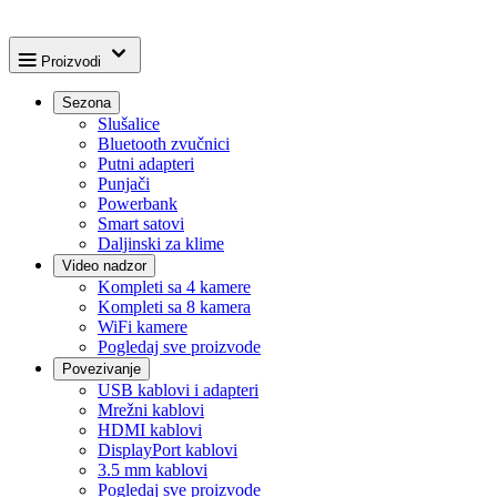
Proizvodi
Sezona
Slušalice
Bluetooth zvučnici
Putni adapteri
Punjači
Powerbank
Smart satovi
Daljinski za klime
Video nadzor
Kompleti sa 4 kamere
Kompleti sa 8 kamera
WiFi kamere
Pogledaj sve proizvode
Povezivanje
USB kablovi i adapteri
Mrežni kablovi
HDMI kablovi
DisplayPort kablovi
3.5 mm kablovi
Pogledaj sve proizvode