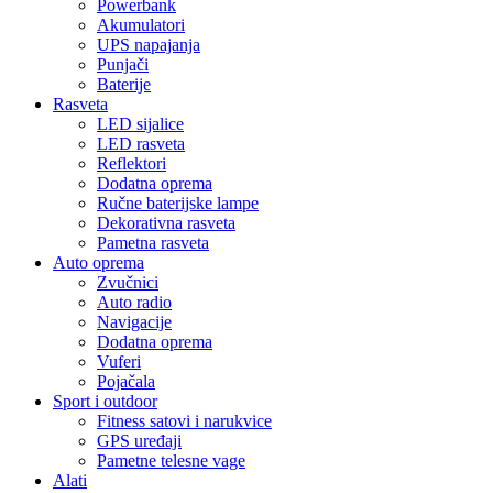
Powerbank
Akumulatori
UPS napajanja
Punjači
Baterije
Rasveta
LED sijalice
LED rasveta
Reflektori
Dodatna oprema
Ručne baterijske lampe
Dekorativna rasveta
Pametna rasveta
Auto oprema
Zvučnici
Auto radio
Navigacije
Dodatna oprema
Vuferi
Pojačala
Sport i outdoor
Fitness satovi i narukvice
GPS uređaji
Pametne telesne vage
Alati