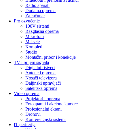
Bluetooth i prenosni zvučnici
Radio aparati
Dodatna oprema
Za računar
Pro ozvučenje
100V sistemi
Razglasna oprema
Mikrofoni
Miksete
Kompleti
Studio
Montažni pribor i konekcije
TV i prijem signala
Digitalni risiveri
Antene i oprema
Nosači televizora
Daljinski upravljači
Satelitska oprema
Video oprema
Projektori i oprema
Fotoaparati i akcione kamere
Profesionalni ekrani
Dronovi
Konferencijski sistemi
IT periferija