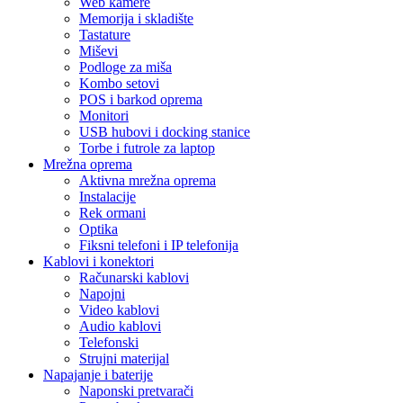
Web kamere
Memorija i skladište
Tastature
Miševi
Podloge za miša
Kombo setovi
POS i barkod oprema
Monitori
USB hubovi i docking stanice
Torbe i futrole za laptop
Mrežna oprema
Aktivna mrežna oprema
Instalacije
Rek ormani
Optika
Fiksni telefoni i IP telefonija
Kablovi i konektori
Računarski kablovi
Napojni
Video kablovi
Audio kablovi
Telefonski
Strujni materijal
Napajanje i baterije
Naponski pretvarači