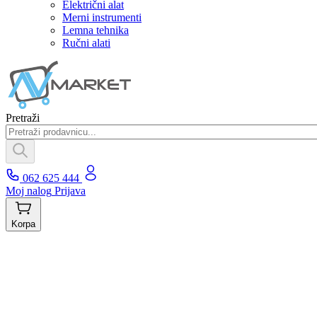
Električni alat
Merni instrumenti
Lemna tehnika
Ručni alati
Pretraži
062 625 444
Moj nalog
Prijava
Korpa