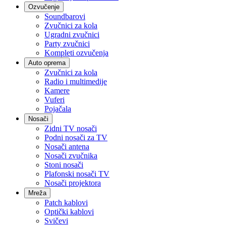
Ozvučenje
Soundbarovi
Zvučnici za kola
Ugradni zvučnici
Party zvučnici
Kompleti ozvučenja
Auto oprema
Zvučnici za kola
Radio i multimedije
Kamere
Vuferi
Pojačala
Nosači
Zidni TV nosači
Podni nosači za TV
Nosači antena
Nosači zvučnika
Stoni nosači
Plafonski nosači TV
Nosači projektora
Mreža
Patch kablovi
Optički kablovi
Svičevi