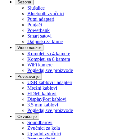
Sezona
Slušalice
Bluetooth zvučnici
Putni adapteri
Punjači
Powerbank
Smart satovi
Daljinski za klime
Video nadzor
Kompleti sa 4 kamere
Kompleti sa 8 kamera
WiFi kamere
Pogledaj sve proizvode
Povezivanje
USB kablovi i adapteri
Mrežni kablovi
HDMI kablovi
DisplayPort kablovi
3.5 mm kablovi
Pogledaj sve proizvode
Ozvučenje
Soundbarovi
Zvučnici za kola
Ugradni zvučnici