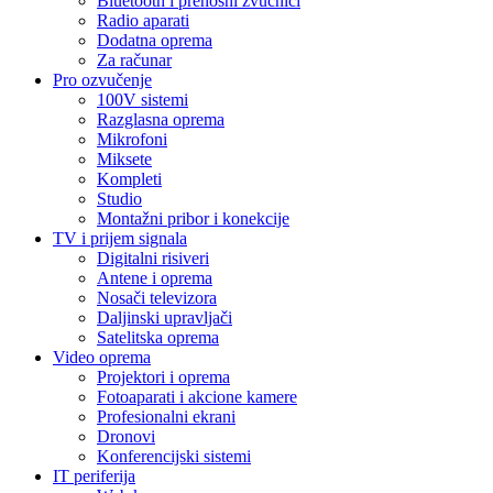
Bluetooth i prenosni zvučnici
Radio aparati
Dodatna oprema
Za računar
Pro ozvučenje
100V sistemi
Razglasna oprema
Mikrofoni
Miksete
Kompleti
Studio
Montažni pribor i konekcije
TV i prijem signala
Digitalni risiveri
Antene i oprema
Nosači televizora
Daljinski upravljači
Satelitska oprema
Video oprema
Projektori i oprema
Fotoaparati i akcione kamere
Profesionalni ekrani
Dronovi
Konferencijski sistemi
IT periferija