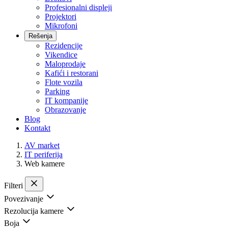
Profesionalni displeji
Projektori
Mikrofoni
Rešenja
Rezidencije
Vikendice
Maloprodaje
Kafići i restorani
Flote vozila
Parking
IT kompanije
Obrazovanje
Blog
Kontakt
AV market
IT periferija
Web kamere
Filteri
Povezivanje
Rezolucija kamere
Boja