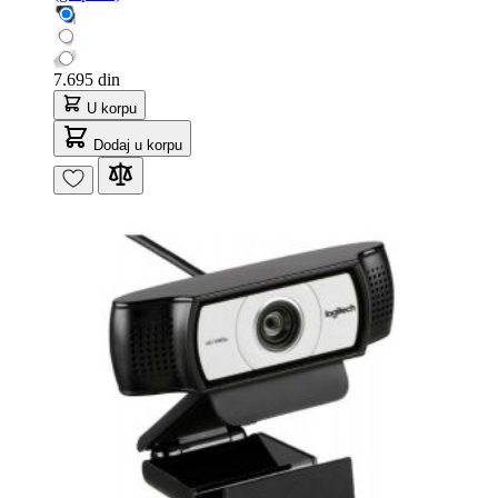
7.695 din
U korpu
Dodaj u korpu