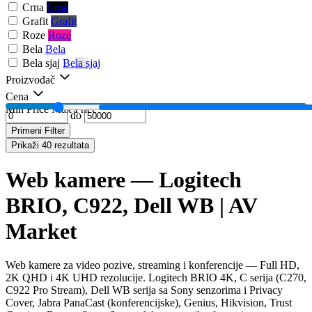
Crna
Crna
Grafit
Grafit
Roze
Roze
Bela
Bela
Bela sjaj
Bela sjaj
Proizvođač
Cena
Min Price
Max Price
do
Primeni Filter
Prikaži 40 rezultata
Web kamere — Logitech
BRIO, C922, Dell WB | AV
Market
Web kamere za video pozive, streaming i konferencije — Full HD,
2K QHD i 4K UHD rezolucije. Logitech BRIO 4K, C serija (C270,
C922 Pro Stream), Dell WB serija sa Sony senzorima i Privacy
Cover, Jabra PanaCast (konferencijske), Genius, Hikvision, Trust