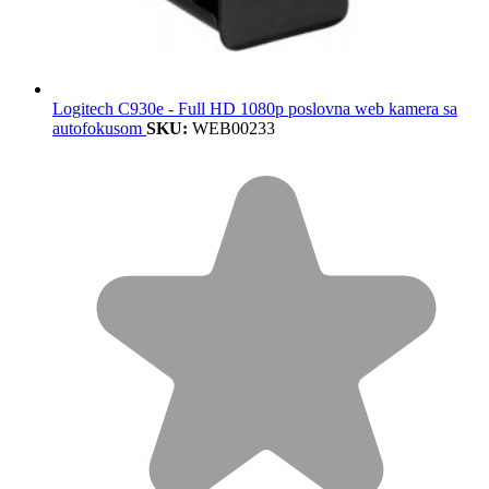
Logitech C930e - Full HD 1080p poslovna web kamera sa
autofokusom
SKU:
WEB00233