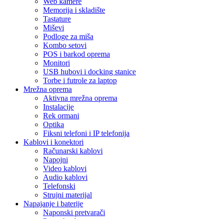
Web kamere
Memorija i skladište
Tastature
Miševi
Podloge za miša
Kombo setovi
POS i barkod oprema
Monitori
USB hubovi i docking stanice
Torbe i futrole za laptop
Mrežna oprema
Aktivna mrežna oprema
Instalacije
Rek ormani
Optika
Fiksni telefoni i IP telefonija
Kablovi i konektori
Računarski kablovi
Napojni
Video kablovi
Audio kablovi
Telefonski
Strujni materijal
Napajanje i baterije
Naponski pretvarači