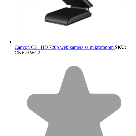
Canyon C2 - HD 720p web kamera sa mikrofonom
SKU:
CNE-HWC2