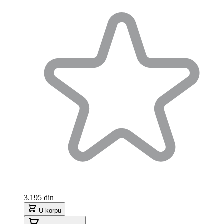
3.195 din
U korpu