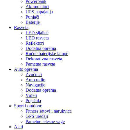
Powerbank
Akumulatori
UPS napajanja
Punjači
Baterije
Rasveta
LED sijalice
LED rasveta
Reflektori
Dodatna oprema
Ručne baterijske lampe
Dekorativna rasveta
Pametna rasveta
Auto oprema
Zvučnici
Auto radio
Navigacije
Dodatna oprema
Vuferi
Pojačala
Sport i outdoor
Fitness satovi i narukvice
GPS uređaji
Pametne telesne vage
Alati