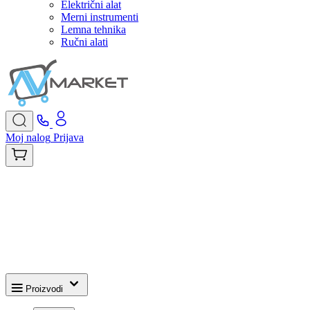
Električni alat
Merni instrumenti
Lemna tehnika
Ručni alati
Moj nalog
Prijava
Proizvodi