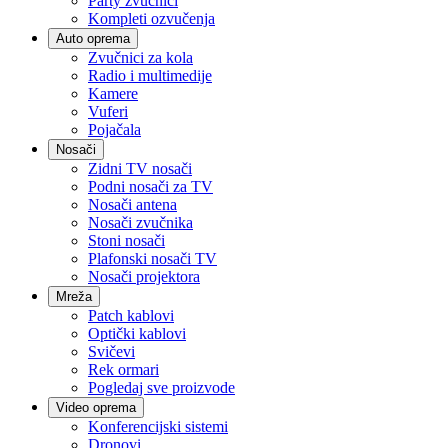
Party zvučnici
Kompleti ozvučenja
Auto oprema
Zvučnici za kola
Radio i multimedije
Kamere
Vuferi
Pojačala
Nosači
Zidni TV nosači
Podni nosači za TV
Nosači antena
Nosači zvučnika
Stoni nosači
Plafonski nosači TV
Nosači projektora
Mreža
Patch kablovi
Optički kablovi
Svičevi
Rek ormari
Pogledaj sve proizvode
Video oprema
Konferencijski sistemi
Dronovi