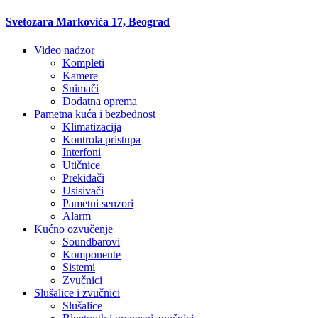
Svetozara Markovića 17, Beograd
Video nadzor
Kompleti
Kamere
Snimači
Dodatna oprema
Pametna kuća i bezbednost
Klimatizacija
Kontrola pristupa
Interfoni
Utičnice
Prekidači
Usisivači
Pametni senzori
Alarm
Kućno ozvučenje
Soundbarovi
Komponente
Sistemi
Zvučnici
Slušalice i zvučnici
Slušalice