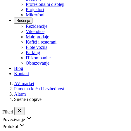
Profesionalni displeji
Projektori
Mikrofoni
Rešenja
Rezidencije
Vikendice
Maloprodaje
Kafići i restorani
Flote vozila
Parking
IT kompanije
Obrazovanje
Blog
Kontakt
AV market
Pametna kuća i bezbednost
Alarm
Sirene i dojave
Filteri
Povezivanje
Protokol