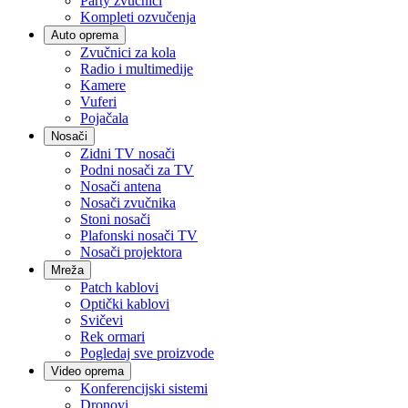
Party zvučnici
Kompleti ozvučenja
Auto oprema
Zvučnici za kola
Radio i multimedije
Kamere
Vuferi
Pojačala
Nosači
Zidni TV nosači
Podni nosači za TV
Nosači antena
Nosači zvučnika
Stoni nosači
Plafonski nosači TV
Nosači projektora
Mreža
Patch kablovi
Optički kablovi
Svičevi
Rek ormari
Pogledaj sve proizvode
Video oprema
Konferencijski sistemi
Dronovi