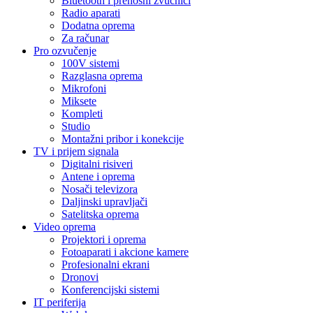
Bluetooth i prenosni zvučnici
Radio aparati
Dodatna oprema
Za računar
Pro ozvučenje
100V sistemi
Razglasna oprema
Mikrofoni
Miksete
Kompleti
Studio
Montažni pribor i konekcije
TV i prijem signala
Digitalni risiveri
Antene i oprema
Nosači televizora
Daljinski upravljači
Satelitska oprema
Video oprema
Projektori i oprema
Fotoaparati i akcione kamere
Profesionalni ekrani
Dronovi
Konferencijski sistemi
IT periferija