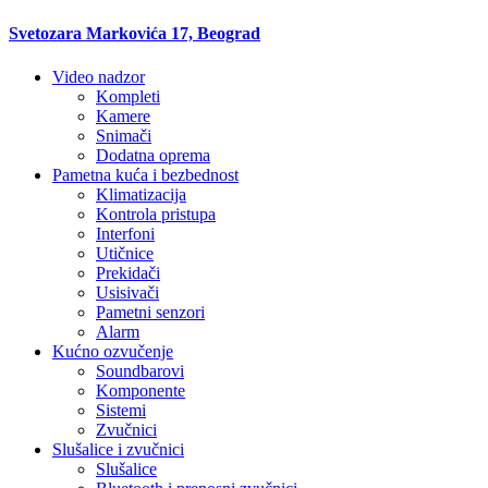
Svetozara Markovića 17, Beograd
Video nadzor
Kompleti
Kamere
Snimači
Dodatna oprema
Pametna kuća i bezbednost
Klimatizacija
Kontrola pristupa
Interfoni
Utičnice
Prekidači
Usisivači
Pametni senzori
Alarm
Kućno ozvučenje
Soundbarovi
Komponente
Sistemi
Zvučnici
Slušalice i zvučnici
Slušalice