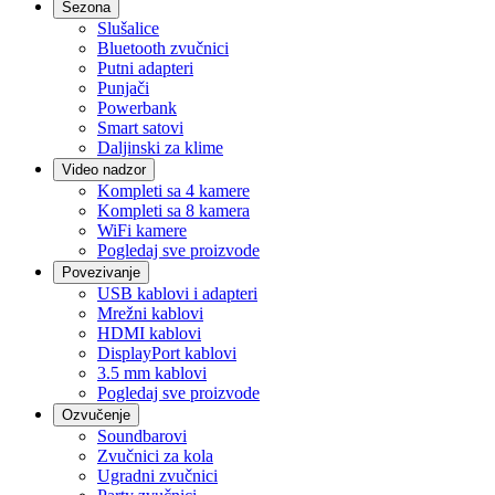
Sezona
Slušalice
Bluetooth zvučnici
Putni adapteri
Punjači
Powerbank
Smart satovi
Daljinski za klime
Video nadzor
Kompleti sa 4 kamere
Kompleti sa 8 kamera
WiFi kamere
Pogledaj sve proizvode
Povezivanje
USB kablovi i adapteri
Mrežni kablovi
HDMI kablovi
DisplayPort kablovi
3.5 mm kablovi
Pogledaj sve proizvode
Ozvučenje
Soundbarovi
Zvučnici za kola
Ugradni zvučnici