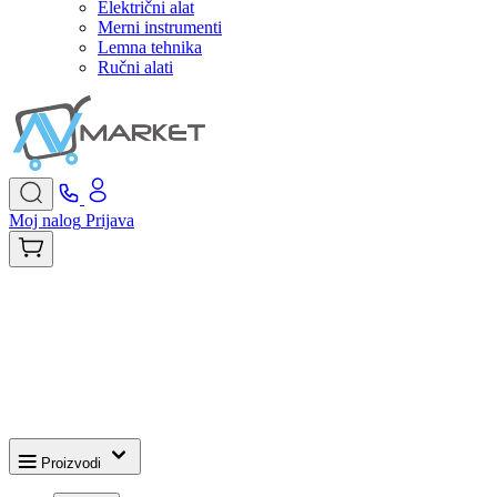
Električni alat
Merni instrumenti
Lemna tehnika
Ručni alati
Moj nalog
Prijava
Proizvodi