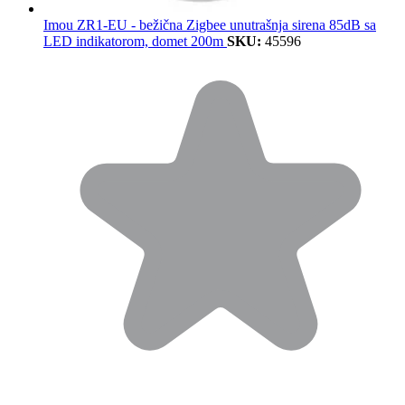
Imou ZR1-EU - bežična Zigbee unutrašnja sirena 85dB sa
LED indikatorom, domet 200m
SKU:
45596