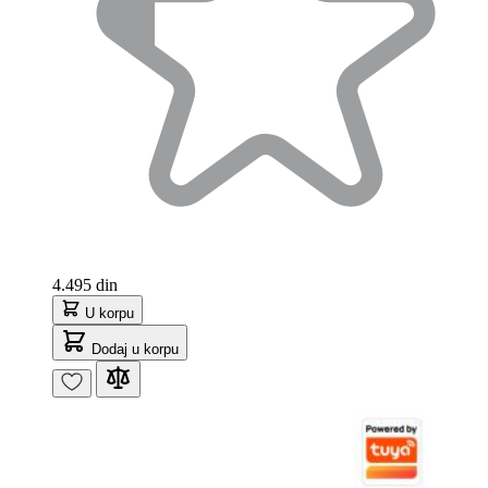
4.495 din
U korpu
Dodaj u korpu