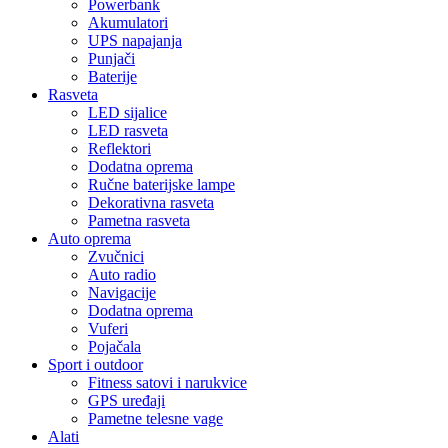
Powerbank
Akumulatori
UPS napajanja
Punjači
Baterije
Rasveta
LED sijalice
LED rasveta
Reflektori
Dodatna oprema
Ručne baterijske lampe
Dekorativna rasveta
Pametna rasveta
Auto oprema
Zvučnici
Auto radio
Navigacije
Dodatna oprema
Vuferi
Pojačala
Sport i outdoor
Fitness satovi i narukvice
GPS uređaji
Pametne telesne vage
Alati