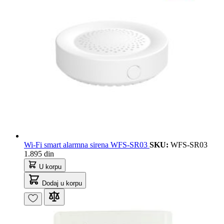
Wi-Fi smart alarmna sirena WFS-SR03
SKU:
WFS-SR03
1.895 din
U korpu
Dodaj u korpu