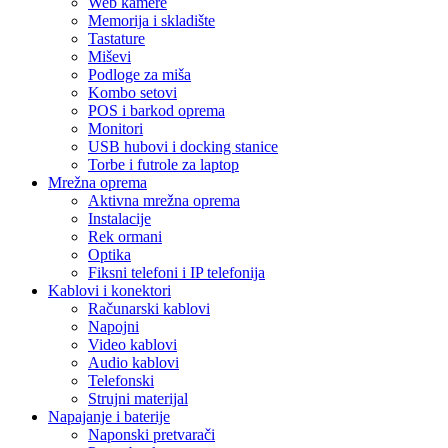
Web kamere
Memorija i skladište
Tastature
Miševi
Podloge za miša
Kombo setovi
POS i barkod oprema
Monitori
USB hubovi i docking stanice
Torbe i futrole za laptop
Mrežna oprema
Aktivna mrežna oprema
Instalacije
Rek ormani
Optika
Fiksni telefoni i IP telefonija
Kablovi i konektori
Računarski kablovi
Napojni
Video kablovi
Audio kablovi
Telefonski
Strujni materijal
Napajanje i baterije
Naponski pretvarači