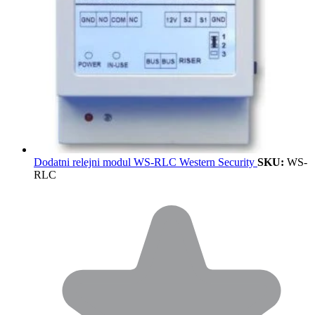
Dodatni relejni modul WS-RLC Western Security
SKU:
WS-
RLC