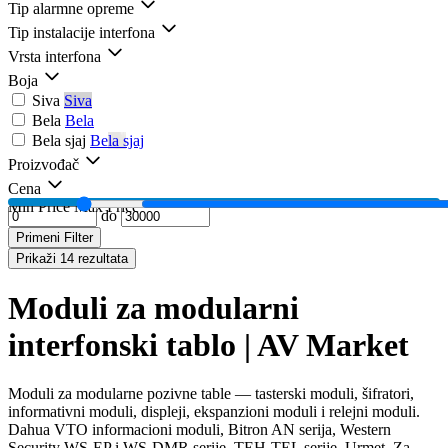
Tip alarmne opreme
Tip instalacije interfona
Vrsta interfona
Boja
Siva
Siva
Bela
Bela
Bela sjaj
Bela sjaj
Proizvođač
Cena
Min Price
Max Price
do
Primeni Filter
Prikaži 14 rezultata
Moduli za modularni
interfonski tablo | AV Market
Moduli za modularne pozivne table — tasterski moduli, šifratori,
informativni moduli, displeji, ekspanzioni moduli i relejni moduli.
Dahua VTO informacioni moduli, Bitron AN serija, Western
Security WS-EP i WS-DMR serije, TEH-TEL serije, Urmet. Za