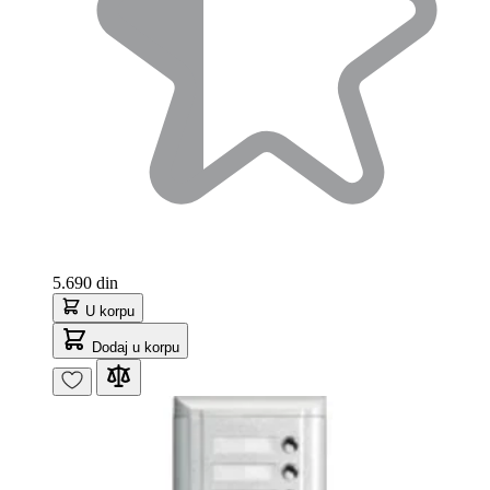
5.690 din
U korpu
Dodaj u korpu