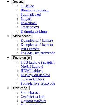
Sezona
Slušalice
Bluetooth zvučnici
Putni adapteri
Punjači
Powerbank
Smart satovi
Daljinski za klime
Video nadzor
Kompleti sa 4 kamere
Kompleti sa 8 kamera
WiFi kamere
Pogledaj sve proizvode
Povezivanje
USB kablovi i adapteri
Mrežni kablovi
HDMI kablovi
DisplayPort kablovi
3.5 mm kablovi
Pogledaj sve proizvode
Ozvučenje
Soundbarovi
Zvučnici za kola
Ugradni zvučnici