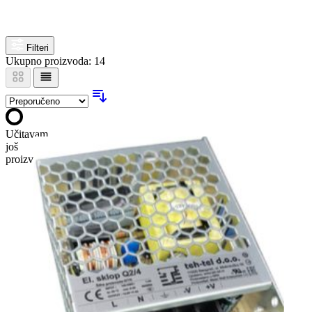
Filteri
Ukupno proizvoda: 14
Učitavam
još
proizvoda…