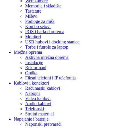
Web kamere
Memorija i skladište
Tastature
Miševi
Podloge za miša
Kombo setovi
POS i barkod oprema
Monitori
USB hubovi i docking stanice
Torbe i futrole za laptop
Mrežna oprema
Aktivna mrežna oprema
Instalacije
Rek ormani
Optika
Fiksni telefoni i IP telefonija
Kablovi i konektori
Računarski kablovi
Napojni
Video kablovi
Audio kablovi
Telefonski
Strujni materijal
Napajanje i baterije
Naponski pretvarači