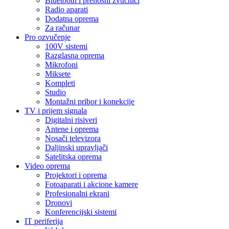
Bluetooth i prenosni zvučnici
Radio aparati
Dodatna oprema
Za računar
Pro ozvučenje
100V sistemi
Razglasna oprema
Mikrofoni
Miksete
Kompleti
Studio
Montažni pribor i konekcije
TV i prijem signala
Digitalni risiveri
Antene i oprema
Nosači televizora
Daljinski upravljači
Satelitska oprema
Video oprema
Projektori i oprema
Fotoaparati i akcione kamere
Profesionalni ekrani
Dronovi
Konferencijski sistemi
IT periferija