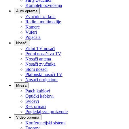
Party zvučnici
Kompleti ozvučenja
Auto oprema
Zvučnici za kola
Radio i multimedije
Kamere
Vuferi
Pojačala
Nosači
Zidni TV nosači
Podni nosači za TV
Nosači antena
Nosači zvučnika
Stoni nosači
Plafonski nosači TV
Nosači projektora
Mreža
Patch kablovi
Optički kablovi
Svičevi
Rek ormari
Pogledaj sve proizvode
Video oprema
Konferencijski sistemi
Dronovi