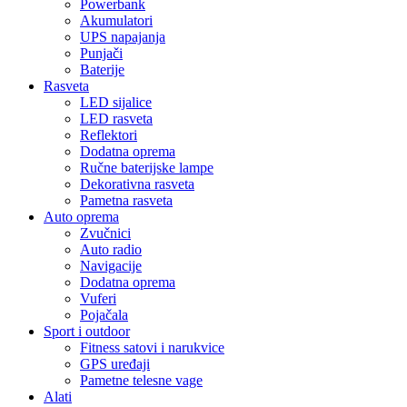
Powerbank
Akumulatori
UPS napajanja
Punjači
Baterije
Rasveta
LED sijalice
LED rasveta
Reflektori
Dodatna oprema
Ručne baterijske lampe
Dekorativna rasveta
Pametna rasveta
Auto oprema
Zvučnici
Auto radio
Navigacije
Dodatna oprema
Vuferi
Pojačala
Sport i outdoor
Fitness satovi i narukvice
GPS uređaji
Pametne telesne vage
Alati