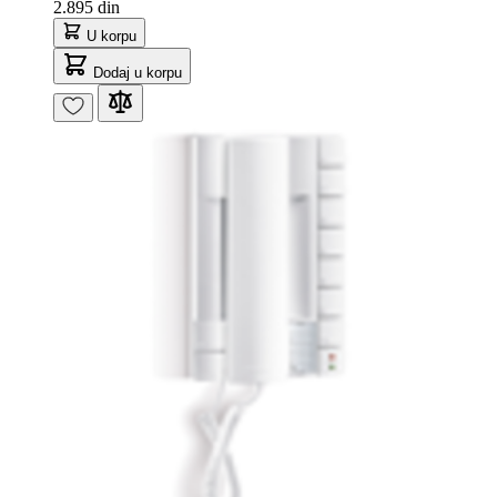
2.895 din
U korpu
Dodaj u korpu