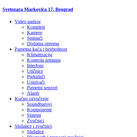
Svetozara Markovića 17, Beograd
Video nadzor
Kompleti
Kamere
Snimači
Dodatna oprema
Pametna kuća i bezbednost
Klimatizacija
Kontrola pristupa
Interfoni
Utičnice
Prekidači
Usisivači
Pametni senzori
Alarm
Kućno ozvučenje
Soundbarovi
Komponente
Sistemi
Zvučnici
Slušalice i zvučnici
Slušalice