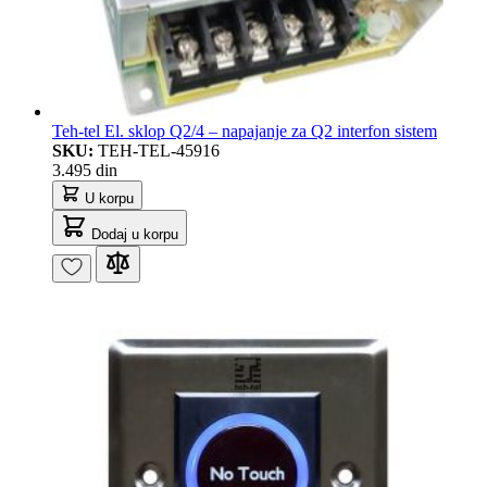
Teh-tel El. sklop Q2/4 – napajanje za Q2 interfon sistem
SKU:
TEH-TEL-45916
3.495 din
U korpu
Dodaj u korpu