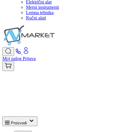
Električni alat
Merni instrumenti
Lemna tehnika
Ručni alati
Moj nalog
Prijava
Proizvodi