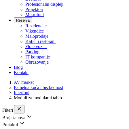
Profesionalni displeji
Projektori
Mikrofoni
Rešenja
Rezidencije
Vikendice
Maloprodaje
Kafići i restorani
Flote vozila
Parking
IT kompanije
Obrazovanje
Blog
Kontakt
AV market
Pametna kuća i bezbednost
Interfoni
Moduli za modularni tablo
Filteri
Broj stanova
Protokol