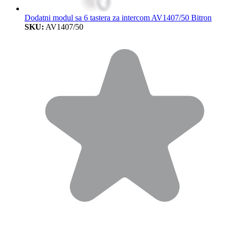
Dodatni modul sa 6 tastera za intercom AV1407/50 Bitron
SKU:
AV1407/50