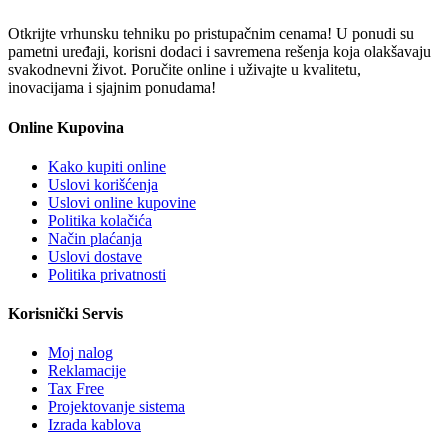
Otkrijte vrhunsku tehniku po pristupačnim cenama! U ponudi su
pametni uređaji, korisni dodaci i savremena rešenja koja olakšavaju
svakodnevni život. Poručite online i uživajte u kvalitetu,
inovacijama i sjajnim ponudama!
Online Kupovina
Kako kupiti online
Uslovi korišćenja
Uslovi online kupovine
Politika kolačića
Način plaćanja
Uslovi dostave
Politika privatnosti
Korisnički Servis
Moj nalog
Reklamacije
Tax Free
Projektovanje sistema
Izrada kablova