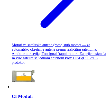
Motori za satelitske antene (rotor, stub motor) — za
automatsko okretanje antene prema različitim satelitima.
Amiko rotor serija, Topsignal štapni motori. Za prijem signala
sa više satelita sa jednom antenom kroz DiSEqC 1.2/1.3
protokol.
CI Moduli