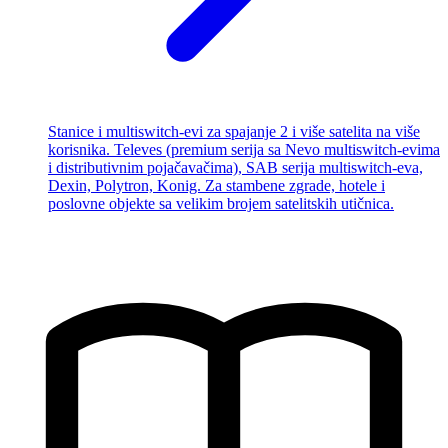
Stanice i multiswitch-evi za spajanje 2 i više satelita na više
korisnika. Televes (premium serija sa Nevo multiswitch-evima
i distributivnim pojačavačima), SAB serija multiswitch-eva,
Dexin, Polytron, Konig. Za stambene zgrade, hotele i
poslovne objekte sa velikim brojem satelitskih utičnica.