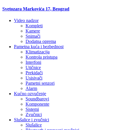
Svetozara Markovića 17, Beograd
Video nadzor
Kompleti
Kamere
Snimači
Dodatna oprema
Pametna kuća i bezbednost
Klimatizacija
Kontrola pristupa
Interfoni
Utičnice
Prekidači
Usisivači
Pametni senzori
Alarm
Kućno ozvučenje
Soundbarovi
Komponente
Sistemi
Zvučnici
Slušalice i zvučnici
Slušalice