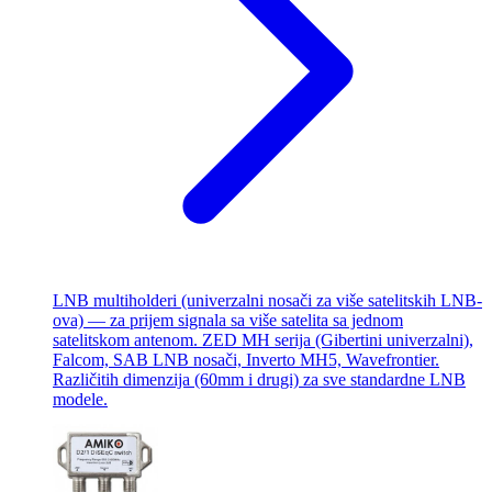
LNB multiholderi (univerzalni nosači za više satelitskih LNB-
ova) — za prijem signala sa više satelita sa jednom
satelitskom antenom. ZED MH serija (Gibertini univerzalni),
Falcom, SAB LNB nosači, Inverto MH5, Wavefrontier.
Različitih dimenzija (60mm i drugi) za sve standardne LNB
modele.