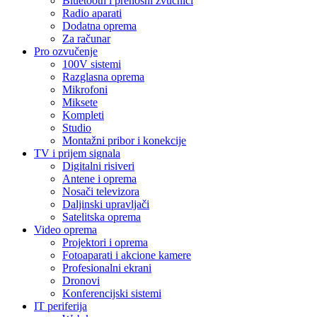
Bluetooth i prenosni zvučnici
Radio aparati
Dodatna oprema
Za računar
Pro ozvučenje
100V sistemi
Razglasna oprema
Mikrofoni
Miksete
Kompleti
Studio
Montažni pribor i konekcije
TV i prijem signala
Digitalni risiveri
Antene i oprema
Nosači televizora
Daljinski upravljači
Satelitska oprema
Video oprema
Projektori i oprema
Fotoaparati i akcione kamere
Profesionalni ekrani
Dronovi
Konferencijski sistemi
IT periferija