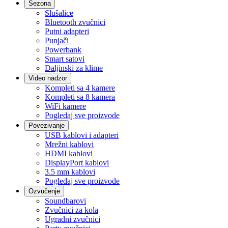
Sezona
Slušalice
Bluetooth zvučnici
Putni adapteri
Punjači
Powerbank
Smart satovi
Daljinski za klime
Video nadzor
Kompleti sa 4 kamere
Kompleti sa 8 kamera
WiFi kamere
Pogledaj sve proizvode
Povezivanje
USB kablovi i adapteri
Mrežni kablovi
HDMI kablovi
DisplayPort kablovi
3.5 mm kablovi
Pogledaj sve proizvode
Ozvučenje
Soundbarovi
Zvučnici za kola
Ugradni zvučnici