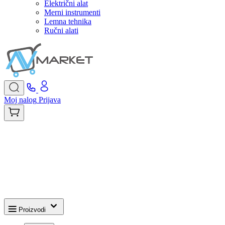
Električni alat
Merni instrumenti
Lemna tehnika
Ručni alati
Moj nalog
Prijava
Proizvodi