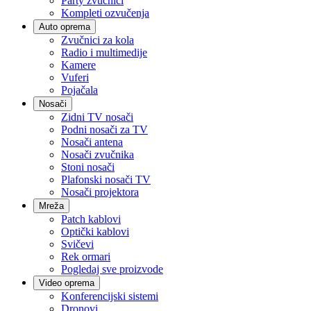
Party zvučnici
Kompleti ozvučenja
Auto oprema
Zvučnici za kola
Radio i multimedije
Kamere
Vuferi
Pojačala
Nosači
Zidni TV nosači
Podni nosači za TV
Nosači antena
Nosači zvučnika
Stoni nosači
Plafonski nosači TV
Nosači projektora
Mreža
Patch kablovi
Optički kablovi
Svičevi
Rek ormari
Pogledaj sve proizvode
Video oprema
Konferencijski sistemi
Dronovi