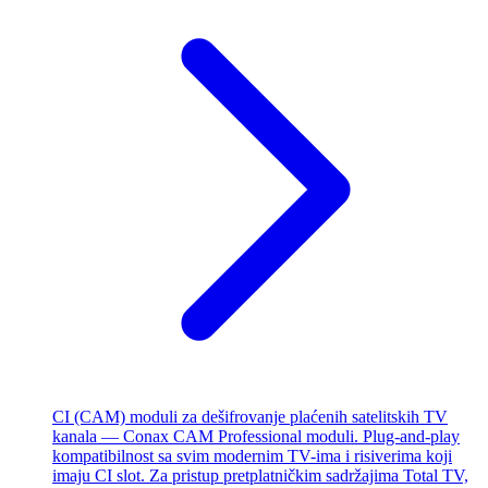
CI (CAM) moduli za dešifrovanje plaćenih satelitskih TV
kanala — Conax CAM Professional moduli. Plug-and-play
kompatibilnost sa svim modernim TV-ima i risiverima koji
imaju CI slot. Za pristup pretplatničkim sadržajima Total TV,