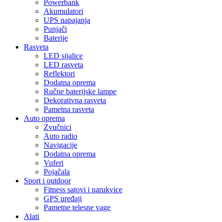
Powerbank
Akumulatori
UPS napajanja
Punjači
Baterije
Rasveta
LED sijalice
LED rasveta
Reflektori
Dodatna oprema
Ručne baterijske lampe
Dekorativna rasveta
Pametna rasveta
Auto oprema
Zvučnici
Auto radio
Navigacije
Dodatna oprema
Vuferi
Pojačala
Sport i outdoor
Fitness satovi i narukvice
GPS uređaji
Pametne telesne vage
Alati