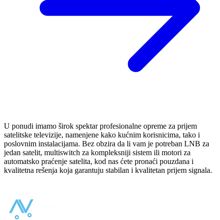
U ponudi imamo širok spektar profesionalne opreme za prijem
satelitske televizije, namenjene kako kućnim korisnicima, tako i
poslovnim instalacijama. Bez obzira da li vam je potreban LNB za
jedan satelit, multiswitch za kompleksniji sistem ili motori za
automatsko praćenje satelita, kod nas ćete pronaći pouzdana i
kvalitetna rešenja koja garantuju stabilan i kvalitetan prijem signala.