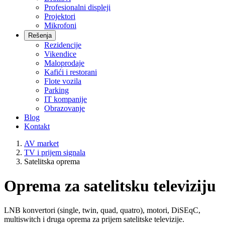
Profesionalni displeji
Projektori
Mikrofoni
Rešenja
Rezidencije
Vikendice
Maloprodaje
Kafići i restorani
Flote vozila
Parking
IT kompanije
Obrazovanje
Blog
Kontakt
AV market
TV i prijem signala
Satelitska oprema
Oprema za satelitsku televiziju
LNB konvertori (single, twin, quad, quatro), motori, DiSEqC,
multiswitch i druga oprema za prijem satelitske televizije.