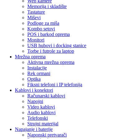
Web kamere
Memorija i skladište
Tastature
Miševi
Podloge za miša
Kombo setovi
POS i barkod oprema
Monitori
USB hubovi i docking stanice
Torbe i futrole za laptop
Mrežna oprema
Aktivna mrežna oprema
Instalacije
Rek ormani
Optika
Fiksni telefoni i IP telefonija
Kablovi i konektori
Računarski kablovi
Napojni
Video kablovi
Audio kablovi
Telefonski
Strujni materijal
Napajanje i baterije
Naponski pretvarači