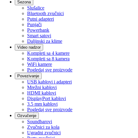
Sezona
Slušalice
Bluetooth zvučnici
Putni adapteri
Punjači
Powerbank
Smart satovi
Daljinski za klime
Video nadzor
Kompleti sa 4 kamere
Kompleti sa 8 kamera
WiFi kamere
Pogledaj sve proizvode
Povezivanje
USB kablovi i adapteri
Mrežni kablovi
HDMI kablovi
DisplayPort kablovi
3.5 mm kablovi
Pogledaj sve proizvode
Ozvučenje
Soundbarovi
Zvučnici za kola
Ugradni zvučnici