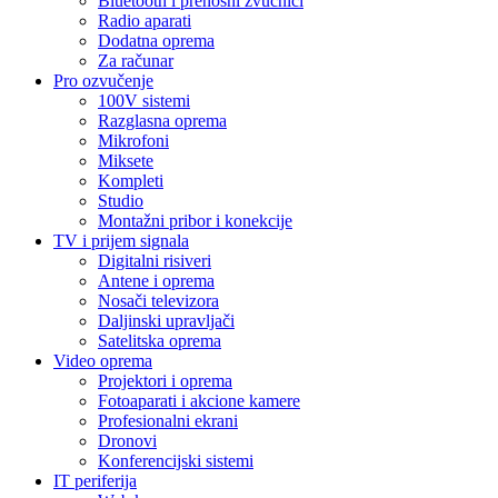
Bluetooth i prenosni zvučnici
Radio aparati
Dodatna oprema
Za računar
Pro ozvučenje
100V sistemi
Razglasna oprema
Mikrofoni
Miksete
Kompleti
Studio
Montažni pribor i konekcije
TV i prijem signala
Digitalni risiveri
Antene i oprema
Nosači televizora
Daljinski upravljači
Satelitska oprema
Video oprema
Projektori i oprema
Fotoaparati i akcione kamere
Profesionalni ekrani
Dronovi
Konferencijski sistemi
IT periferija