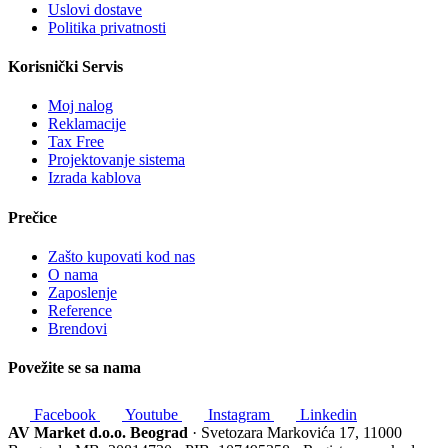
Uslovi dostave
Politika privatnosti
Korisnički Servis
Moj nalog
Reklamacije
Tax Free
Projektovanje sistema
Izrada kablova
Prečice
Zašto kupovati kod nas
O nama
Zaposlenje
Reference
Brendovi
Povežite se sa nama
Facebook
Youtube
Instagram
Linkedin
AV Market d.o.o. Beograd
· Svetozara Markovića 17, 11000