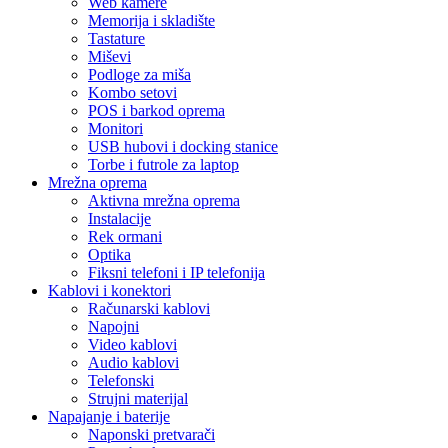
Web kamere
Memorija i skladište
Tastature
Miševi
Podloge za miša
Kombo setovi
POS i barkod oprema
Monitori
USB hubovi i docking stanice
Torbe i futrole za laptop
Mrežna oprema
Aktivna mrežna oprema
Instalacije
Rek ormani
Optika
Fiksni telefoni i IP telefonija
Kablovi i konektori
Računarski kablovi
Napojni
Video kablovi
Audio kablovi
Telefonski
Strujni materijal
Napajanje i baterije
Naponski pretvarači