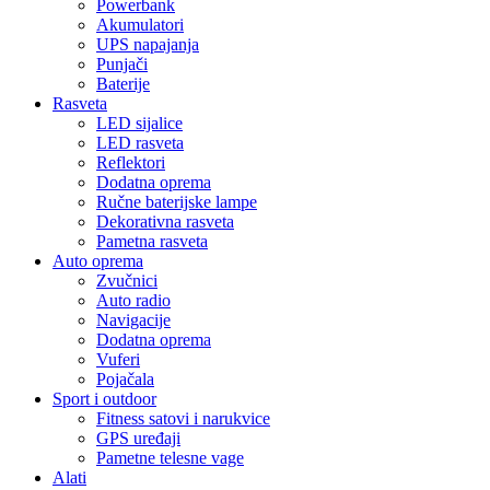
Powerbank
Akumulatori
UPS napajanja
Punjači
Baterije
Rasveta
LED sijalice
LED rasveta
Reflektori
Dodatna oprema
Ručne baterijske lampe
Dekorativna rasveta
Pametna rasveta
Auto oprema
Zvučnici
Auto radio
Navigacije
Dodatna oprema
Vuferi
Pojačala
Sport i outdoor
Fitness satovi i narukvice
GPS uređaji
Pametne telesne vage
Alati