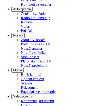
Party zvučnici
Kompleti ozvučenja
Auto oprema
Zvučnici za kola
Radio i multimedije
Kamere
Vuferi
Pojačala
Nosači
Zidni TV nosači
Podni nosači za TV
Nosači antena
Nosači zvučnika
Stoni nosači
Plafonski nosači TV
Nosači projektora
Mreža
Patch kablovi
Optički kablovi
Svičevi
Rek ormari
Pogledaj sve proizvode
Video oprema
Konferencijski sistemi
Dronovi