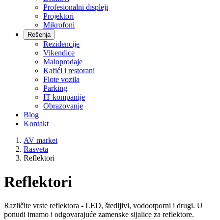
Profesionalni displeji
Projektori
Mikrofoni
Rešenja
Rezidencije
Vikendice
Maloprodaje
Kafići i restorani
Flote vozila
Parking
IT kompanije
Obrazovanje
Blog
Kontakt
AV market
Rasveta
Reflektori
Reflektori
Različite vrste reflektora - LED, štedljivi, vodootporni i drugi. U
ponudi imamo i odgovarajuće zamenske sijalice za reflektore.