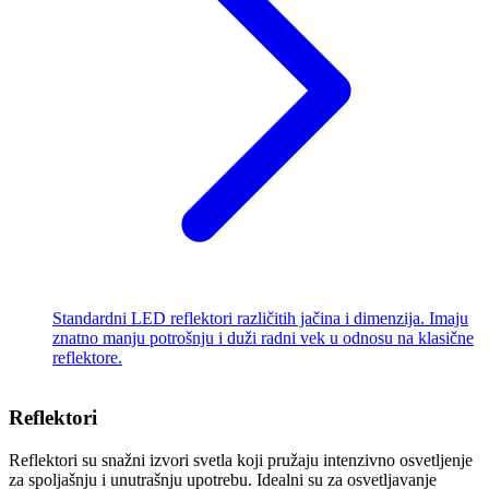
Standardni LED reflektori različitih jačina i dimenzija. Imaju
znatno manju potrošnju i duži radni vek u odnosu na klasične
reflektore.
Reflektori
Reflektori su snažni izvori svetla koji pružaju intenzivno osvetljenje
za spoljašnju i unutrašnju upotrebu. Idealni su za osvetljavanje