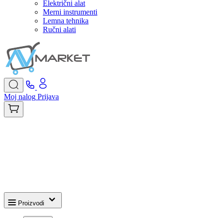
Električni alat
Merni instrumenti
Lemna tehnika
Ručni alati
Moj nalog
Prijava
Proizvodi