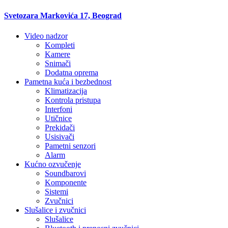
Svetozara Markovića 17, Beograd
Video nadzor
Kompleti
Kamere
Snimači
Dodatna oprema
Pametna kuća i bezbednost
Klimatizacija
Kontrola pristupa
Interfoni
Utičnice
Prekidači
Usisivači
Pametni senzori
Alarm
Kućno ozvučenje
Soundbarovi
Komponente
Sistemi
Zvučnici
Slušalice i zvučnici
Slušalice