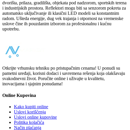
dvorišta, prilaza, gradilišta, objekata pod nadzorom, sportskih terena
i industrijskih prostora. Reflektori mogu biti sa senzorom pokreta za
automatsko uključivanje ili klasični LED modeli sa konstantnim
radom. Ušteda energije, dug vek trajanja i otpornost na vremenske
uslove čine ih pouzdanim izborom za profesionalnu i kućnu
upotrebu.
Otkrijte vrhunsku tehniku po pristupačnim cenama! U ponudi su
pametni uređaji, korisni dodaci i savremena rešenja koja olakšavaju
svakodnevni život. Poručite online i uživajte u kvalitetu,
inovacijama i sjajnim ponudama!
Online Kupovina
Kako kupiti online
Uslovi korišćenja
Uslovi online kupovine
Politika kolačića
Način plaćanja