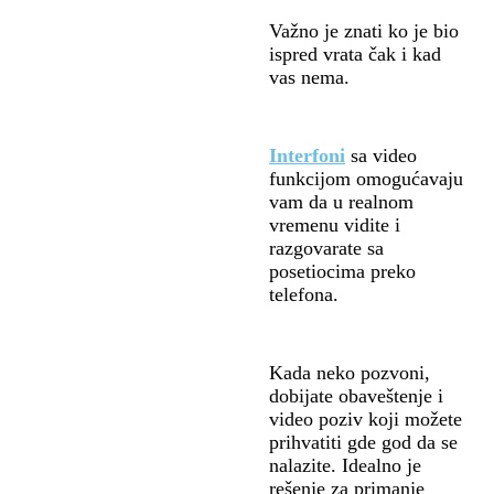
Važno je znati ko je bio
ispred vrata čak i kad
vas nema.
I
nterfoni
sa video
funkcijom omogućavaju
vam da u realnom
vremenu vidite i
razgovarate sa
posetiocima preko
telefona.
Kada neko pozvoni,
dobijate obaveštenje i
video poziv koji možete
prihvatiti gde god da se
nalazite. Idealno je
rešenje za primanje