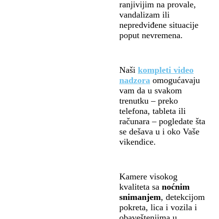
ranjivijim na provale,
vandalizam ili
nepredviđene situacije
poput nevremena.
Naši
kompleti video
nadzora
omogućavaju
vam da u svakom
trenutku – preko
telefona, tableta ili
računara – pogledate šta
se dešava u i oko Vaše
vikendice.
Kamere visokog
kvaliteta sa
noćnim
snimanjem
, detekcijom
pokreta, lica i vozila i
obaveštenjima u