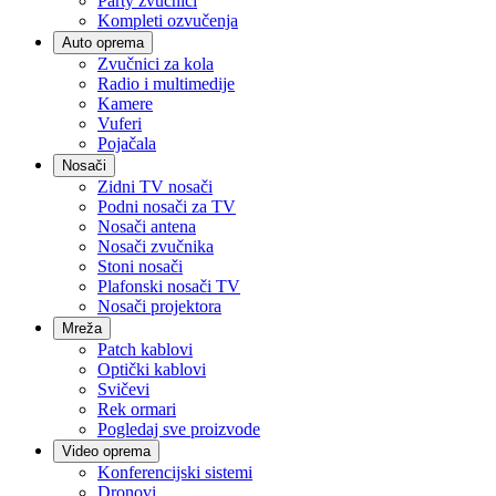
Party zvučnici
Kompleti ozvučenja
Auto oprema
Zvučnici za kola
Radio i multimedije
Kamere
Vuferi
Pojačala
Nosači
Zidni TV nosači
Podni nosači za TV
Nosači antena
Nosači zvučnika
Stoni nosači
Plafonski nosači TV
Nosači projektora
Mreža
Patch kablovi
Optički kablovi
Svičevi
Rek ormari
Pogledaj sve proizvode
Video oprema
Konferencijski sistemi
Dronovi