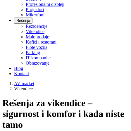
Profesionalni displeji
Projektori
Mikrofoni
Rešenja
Rezidencije
Vikendice
Maloprodaje
Kafići i restorani
Flote vozila
Parking
IT kompanije
Obrazovanje
Blog
Kontakt
AV market
Vikendice
Rešenja za vikendice –
sigurnost i komfor i kada niste
tamo