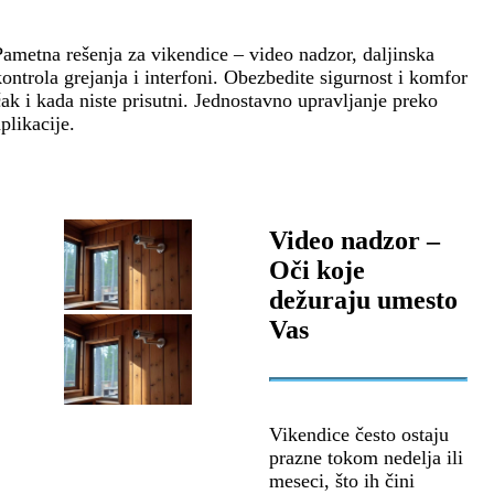
Pametna rešenja za vikendice – video nadzor, daljinska
kontrola grejanja i interfoni. Obezbedite sigurnost i komfor
čak i kada niste prisutni. Jednostavno upravljanje preko
plikacije.
Video nadzor –
Oči koje
dežuraju umesto
Vas
Vikendice često ostaju
prazne tokom nedelja ili
meseci, što ih čini