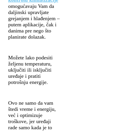
kontrolu klimatizacije
omogućavaju Vam da
daljinski upravljate
grejanjem i hlađenjem –
putem aplikacije, čak i
danima pre nego što
planirate dolazak.
Možete lako podesiti
željenu temperaturu,
uključiti ili isključiti
uređaje i pratiti
potrošnju energije.
Ovo ne samo da vam
štedi vreme i energiju,
već i optimizuje
troškove, jer uređaji
rade samo kada je to