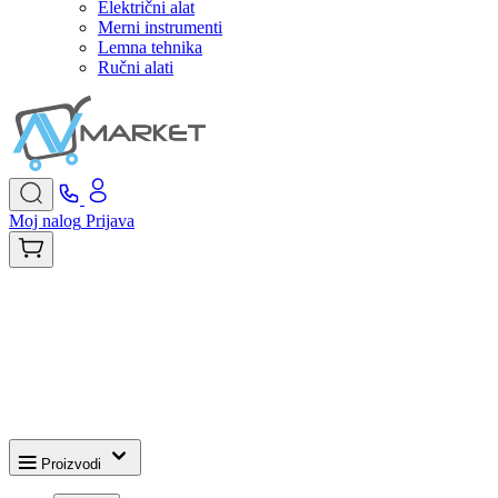
Električni alat
Merni instrumenti
Lemna tehnika
Ručni alati
Moj nalog
Prijava
Proizvodi