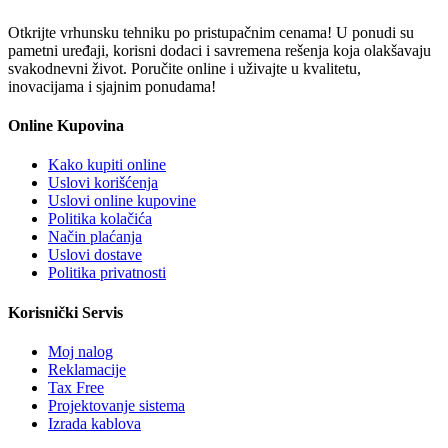
Otkrijte vrhunsku tehniku po pristupačnim cenama! U ponudi su
pametni uređaji, korisni dodaci i savremena rešenja koja olakšavaju
svakodnevni život. Poručite online i uživajte u kvalitetu,
inovacijama i sjajnim ponudama!
Online Kupovina
Kako kupiti online
Uslovi korišćenja
Uslovi online kupovine
Politika kolačića
Način plaćanja
Uslovi dostave
Politika privatnosti
Korisnički Servis
Moj nalog
Reklamacije
Tax Free
Projektovanje sistema
Izrada kablova