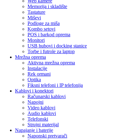
Web kamere
Memorija i skladište
Tastature
Miševi
Podloge za miša
Kombo setovi
POS i barkod oprema
Monitori
USB hubovi i docking stanice
Torbe i futrole za laptop
Mrežna oprema
Aktivna mrežna oprema
Instalacije
Rek ormani
Optika
Fiksni telefoni i IP telefonija
Kablovi i konektori
Računarski kablovi
Napojni
Video kablovi
Audio kablovi
Telefonski
Strujni materijal
Napajanje i baterije
Naponski pretvarači