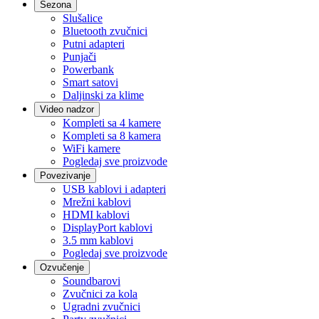
Sezona
Slušalice
Bluetooth zvučnici
Putni adapteri
Punjači
Powerbank
Smart satovi
Daljinski za klime
Video nadzor
Kompleti sa 4 kamere
Kompleti sa 8 kamera
WiFi kamere
Pogledaj sve proizvode
Povezivanje
USB kablovi i adapteri
Mrežni kablovi
HDMI kablovi
DisplayPort kablovi
3.5 mm kablovi
Pogledaj sve proizvode
Ozvučenje
Soundbarovi
Zvučnici za kola
Ugradni zvučnici