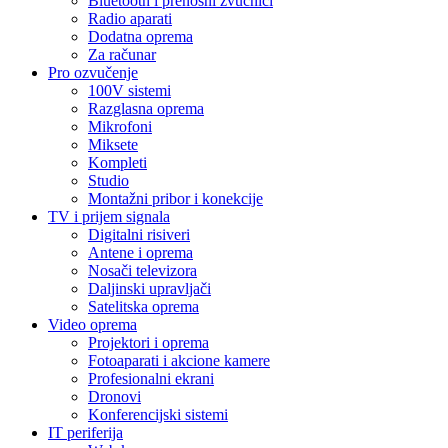
Bluetooth i prenosni zvučnici
Radio aparati
Dodatna oprema
Za računar
Pro ozvučenje
100V sistemi
Razglasna oprema
Mikrofoni
Miksete
Kompleti
Studio
Montažni pribor i konekcije
TV i prijem signala
Digitalni risiveri
Antene i oprema
Nosači televizora
Daljinski upravljači
Satelitska oprema
Video oprema
Projektori i oprema
Fotoaparati i akcione kamere
Profesionalni ekrani
Dronovi
Konferencijski sistemi
IT periferija