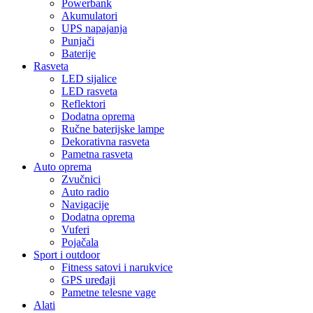
Powerbank
Akumulatori
UPS napajanja
Punjači
Baterije
Rasveta
LED sijalice
LED rasveta
Reflektori
Dodatna oprema
Ručne baterijske lampe
Dekorativna rasveta
Pametna rasveta
Auto oprema
Zvučnici
Auto radio
Navigacije
Dodatna oprema
Vuferi
Pojačala
Sport i outdoor
Fitness satovi i narukvice
GPS uređaji
Pametne telesne vage
Alati