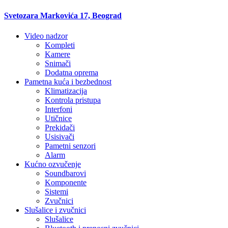
Svetozara Markovića 17, Beograd
Video nadzor
Kompleti
Kamere
Snimači
Dodatna oprema
Pametna kuća i bezbednost
Klimatizacija
Kontrola pristupa
Interfoni
Utičnice
Prekidači
Usisivači
Pametni senzori
Alarm
Kućno ozvučenje
Soundbarovi
Komponente
Sistemi
Zvučnici
Slušalice i zvučnici
Slušalice