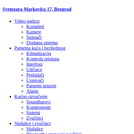
Svetozara Markovića 17, Beograd
Video nadzor
Kompleti
Kamere
Snimači
Dodatna oprema
Pametna kuća i bezbednost
Klimatizacija
Kontrola pristupa
Interfoni
Utičnice
Prekidači
Usisivači
Pametni senzori
Alarm
Kućno ozvučenje
Soundbarovi
Komponente
Sistemi
Zvučnici
Slušalice i zvučnici
Slušalice