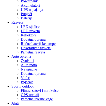
Powerbank
Akumulatori
UPS napajanja
Punjači
Baterije
Rasveta
LED sijalice
LED rasveta
Reflektori
Dodatna oprema
Ručne baterijske lampe
Dekorativna rasveta
Pametna rasveta
Auto oprema
Zvučnici
Auto radio
Navigacije
Dodatna oprema
Vuferi
Pojačala
Sport i outdoor
Fitness satovi i narukvice
GPS uređaji
Pametne telesne vage
Alati