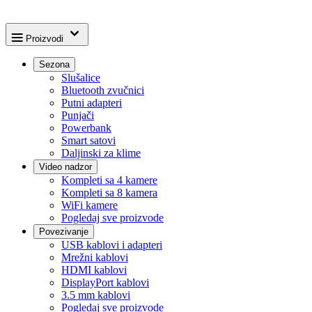
Proizvodi
Sezona
Slušalice
Bluetooth zvučnici
Putni adapteri
Punjači
Powerbank
Smart satovi
Daljinski za klime
Video nadzor
Kompleti sa 4 kamere
Kompleti sa 8 kamera
WiFi kamere
Pogledaj sve proizvode
Povezivanje
USB kablovi i adapteri
Mrežni kablovi
HDMI kablovi
DisplayPort kablovi
3.5 mm kablovi
Pogledaj sve proizvode