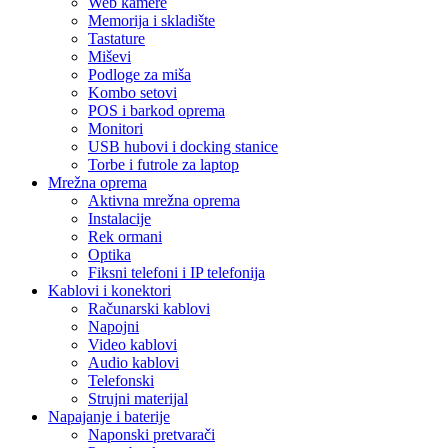
Web kamere
Memorija i skladište
Tastature
Miševi
Podloge za miša
Kombo setovi
POS i barkod oprema
Monitori
USB hubovi i docking stanice
Torbe i futrole za laptop
Mrežna oprema
Aktivna mrežna oprema
Instalacije
Rek ormani
Optika
Fiksni telefoni i IP telefonija
Kablovi i konektori
Računarski kablovi
Napojni
Video kablovi
Audio kablovi
Telefonski
Strujni materijal
Napajanje i baterije
Naponski pretvarači