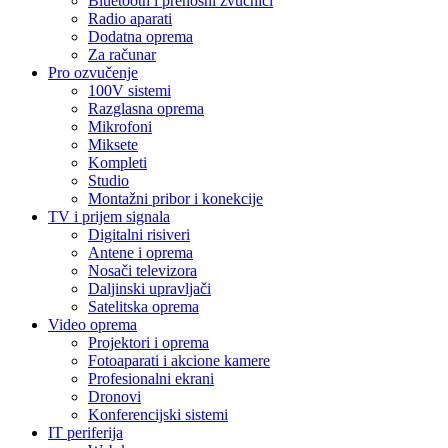
Bluetooth i prenosni zvučnici
Radio aparati
Dodatna oprema
Za računar
Pro ozvučenje
100V sistemi
Razglasna oprema
Mikrofoni
Miksete
Kompleti
Studio
Montažni pribor i konekcije
TV i prijem signala
Digitalni risiveri
Antene i oprema
Nosači televizora
Daljinski upravljači
Satelitska oprema
Video oprema
Projektori i oprema
Fotoaparati i akcione kamere
Profesionalni ekrani
Dronovi
Konferencijski sistemi
IT periferija