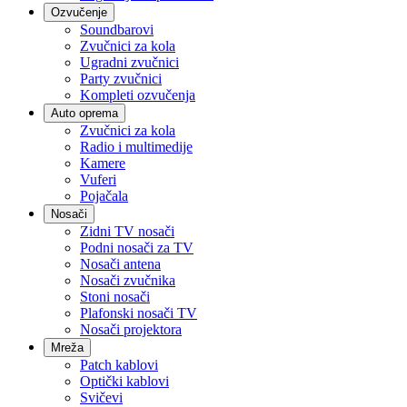
Ozvučenje
Soundbarovi
Zvučnici za kola
Ugradni zvučnici
Party zvučnici
Kompleti ozvučenja
Auto oprema
Zvučnici za kola
Radio i multimedije
Kamere
Vuferi
Pojačala
Nosači
Zidni TV nosači
Podni nosači za TV
Nosači antena
Nosači zvučnika
Stoni nosači
Plafonski nosači TV
Nosači projektora
Mreža
Patch kablovi
Optički kablovi
Svičevi