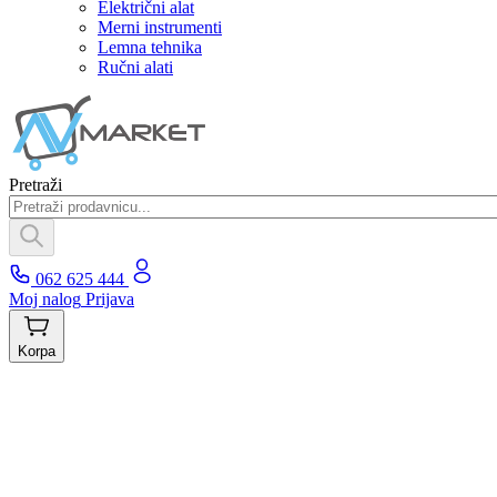
Električni alat
Merni instrumenti
Lemna tehnika
Ručni alati
Pretraži
062 625 444
Moj nalog
Prijava
Korpa