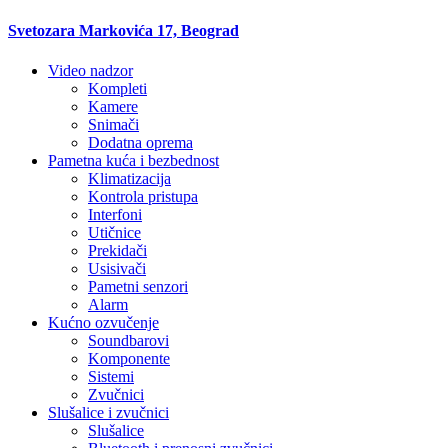
Svetozara Markovića 17, Beograd
Video nadzor
Kompleti
Kamere
Snimači
Dodatna oprema
Pametna kuća i bezbednost
Klimatizacija
Kontrola pristupa
Interfoni
Utičnice
Prekidači
Usisivači
Pametni senzori
Alarm
Kućno ozvučenje
Soundbarovi
Komponente
Sistemi
Zvučnici
Slušalice i zvučnici
Slušalice