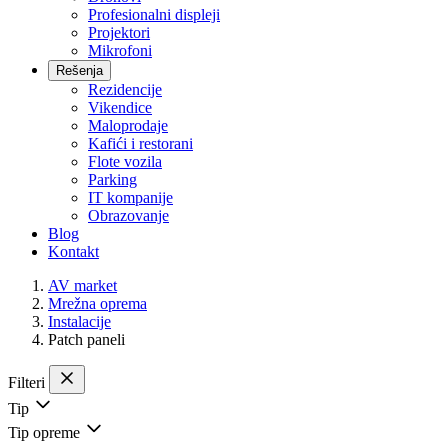
Profesionalni displeji
Projektori
Mikrofoni
Rešenja
Rezidencije
Vikendice
Maloprodaje
Kafići i restorani
Flote vozila
Parking
IT kompanije
Obrazovanje
Blog
Kontakt
AV market
Mrežna oprema
Instalacije
Patch paneli
Filteri
Tip
Tip opreme