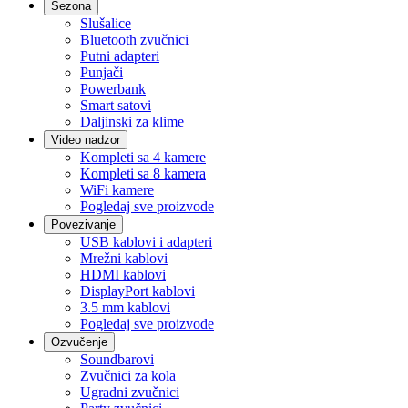
Sezona
Slušalice
Bluetooth zvučnici
Putni adapteri
Punjači
Powerbank
Smart satovi
Daljinski za klime
Video nadzor
Kompleti sa 4 kamere
Kompleti sa 8 kamera
WiFi kamere
Pogledaj sve proizvode
Povezivanje
USB kablovi i adapteri
Mrežni kablovi
HDMI kablovi
DisplayPort kablovi
3.5 mm kablovi
Pogledaj sve proizvode
Ozvučenje
Soundbarovi
Zvučnici za kola
Ugradni zvučnici