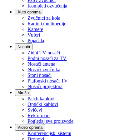
Party zvučnici
Kompleti ozvučenja
Auto oprema
Zvučnici za kola
Radio i multimedije
Kamere
Vuferi
Pojačala
Nosači
Zidni TV nosači
Podni nosači za TV
Nosači antena
Nosači zvučnika
Stoni nosači
Plafonski nosači TV
Nosači projektora
Mreža
Patch kablovi
Optički kablovi
Svičevi
Rek ormari
Pogledaj sve proizvode
Video oprema
Konferencijski sistemi
Dronovi