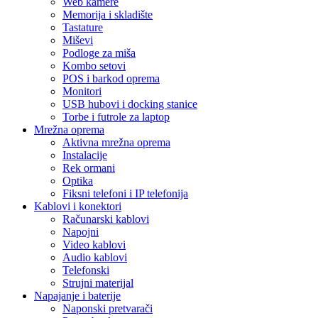
Web kamere
Memorija i skladište
Tastature
Miševi
Podloge za miša
Kombo setovi
POS i barkod oprema
Monitori
USB hubovi i docking stanice
Torbe i futrole za laptop
Mrežna oprema
Aktivna mrežna oprema
Instalacije
Rek ormani
Optika
Fiksni telefoni i IP telefonija
Kablovi i konektori
Računarski kablovi
Napojni
Video kablovi
Audio kablovi
Telefonski
Strujni materijal
Napajanje i baterije
Naponski pretvarači