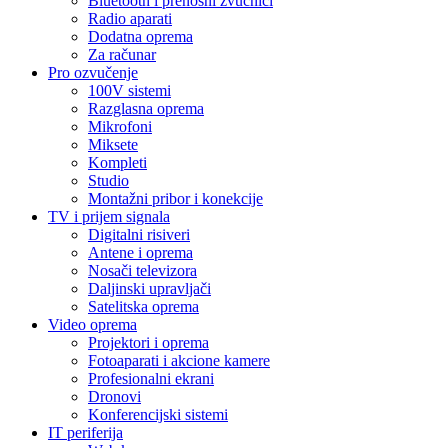
Bluetooth i prenosni zvučnici
Radio aparati
Dodatna oprema
Za računar
Pro ozvučenje
100V sistemi
Razglasna oprema
Mikrofoni
Miksete
Kompleti
Studio
Montažni pribor i konekcije
TV i prijem signala
Digitalni risiveri
Antene i oprema
Nosači televizora
Daljinski upravljači
Satelitska oprema
Video oprema
Projektori i oprema
Fotoaparati i akcione kamere
Profesionalni ekrani
Dronovi
Konferencijski sistemi
IT periferija