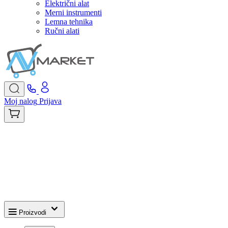
Električni alat
Merni instrumenti
Lemna tehnika
Ručni alati
Moj nalog
Prijava
Proizvodi