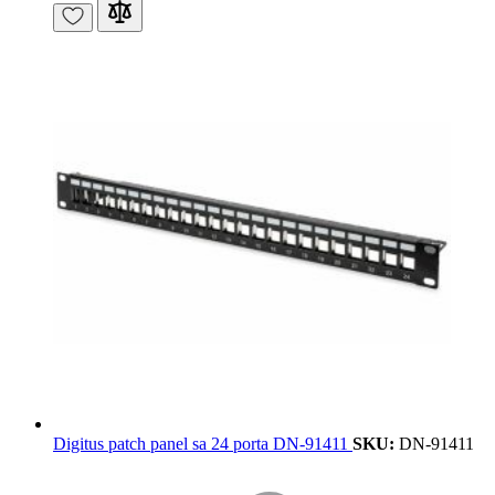
Digitus patch panel sa 24 porta DN-91411
SKU:
DN-91411