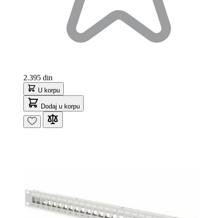
2.395 din
U korpu
Dodaj u korpu