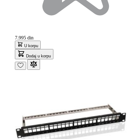
7.995 din
U korpu
Dodaj u korpu