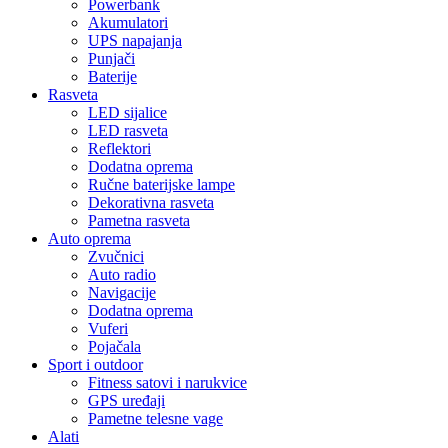
Powerbank
Akumulatori
UPS napajanja
Punjači
Baterije
Rasveta
LED sijalice
LED rasveta
Reflektori
Dodatna oprema
Ručne baterijske lampe
Dekorativna rasveta
Pametna rasveta
Auto oprema
Zvučnici
Auto radio
Navigacije
Dodatna oprema
Vuferi
Pojačala
Sport i outdoor
Fitness satovi i narukvice
GPS uređaji
Pametne telesne vage
Alati