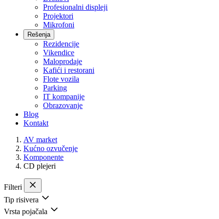
Profesionalni displeji
Projektori
Mikrofoni
Rešenja
Rezidencije
Vikendice
Maloprodaje
Kafići i restorani
Flote vozila
Parking
IT kompanije
Obrazovanje
Blog
Kontakt
AV market
Kućno ozvučenje
Komponente
CD plejeri
Filteri
Tip risivera
Vrsta pojačala