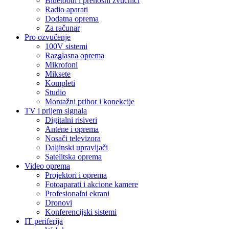
Bluetooth i prenosni zvučnici
Radio aparati
Dodatna oprema
Za računar
Pro ozvučenje
100V sistemi
Razglasna oprema
Mikrofoni
Miksete
Kompleti
Studio
Montažni pribor i konekcije
TV i prijem signala
Digitalni risiveri
Antene i oprema
Nosači televizora
Daljinski upravljači
Satelitska oprema
Video oprema
Projektori i oprema
Fotoaparati i akcione kamere
Profesionalni ekrani
Dronovi
Konferencijski sistemi
IT periferija