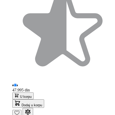
47.995 din
U korpu
Dodaj u korpu