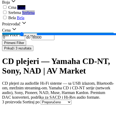
Boja
Crna
Crna
Srebrna
Srebrna
Bela
Bela
Proizvođač
Cena
Min Price
Max Price
do
Primeni Filter
Prikaži 3 rezultata
CD plejeri — Yamaha CD-NT,
Sony, NAD | AV Market
CD plejeri za audiofile Hi-Fi sisteme — sa USB izlazom, Bluetooth-
om, mrežnim streaming-om. Yamaha CD i CD-NT serije (network
audio), Sony, Pioneer, NAD, Muse, Harman Kardon. Premium
DAC konverteri, podrška za SACD i Hi-Res audio formate.
3 proizvoda
Sortiraj po