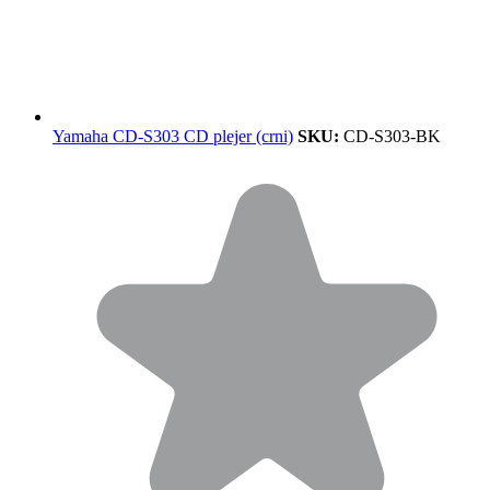
Yamaha CD-S303 CD plejer (crni)
SKU:
CD-S303-BK