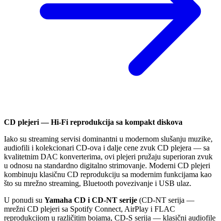
CD plejeri — Hi-Fi reprodukcija sa kompakt diskova
Iako su streaming servisi dominantni u modernom slušanju muzike,
audiofili i kolekcionari CD-ova i dalje cene zvuk CD plejera — sa
kvalitetnim DAC konverterima, ovi plejeri pružaju superioran zvuk
u odnosu na standardno digitalno strimovanje. Moderni CD plejeri
kombinuju klasičnu CD reprodukciju sa modernim funkcijama kao
što su mrežno streaming, Bluetooth povezivanje i USB ulaz.
U ponudi su
Yamaha CD i CD-NT serije
(CD-NT serija —
mrežni CD plejeri sa Spotify Connect, AirPlay i FLAC
reprodukcijom u različitim bojama, CD-S serija — klasični audiofile