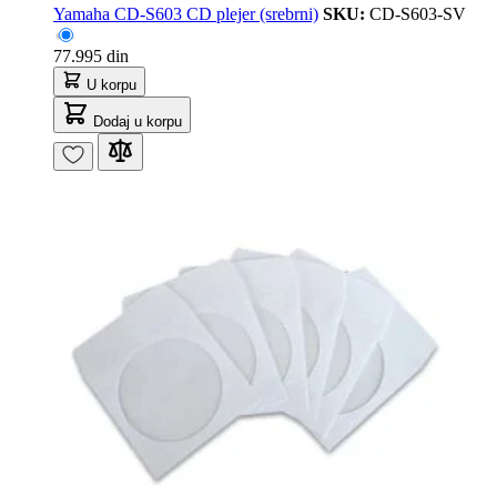
Yamaha CD-S603 CD plejer (srebrni)
SKU:
CD-S603-SV
77.995 din
U korpu
Dodaj u korpu