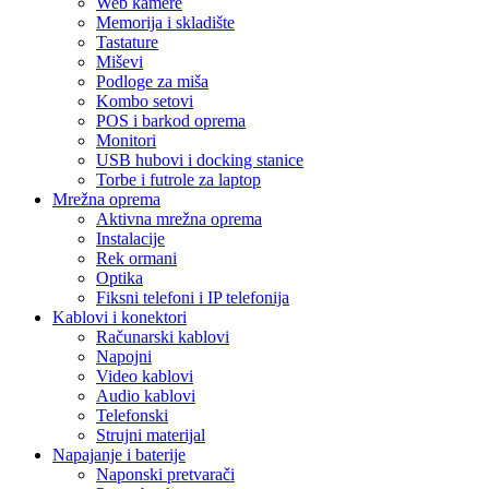
Web kamere
Memorija i skladište
Tastature
Miševi
Podloge za miša
Kombo setovi
POS i barkod oprema
Monitori
USB hubovi i docking stanice
Torbe i futrole za laptop
Mrežna oprema
Aktivna mrežna oprema
Instalacije
Rek ormani
Optika
Fiksni telefoni i IP telefonija
Kablovi i konektori
Računarski kablovi
Napojni
Video kablovi
Audio kablovi
Telefonski
Strujni materijal
Napajanje i baterije
Naponski pretvarači