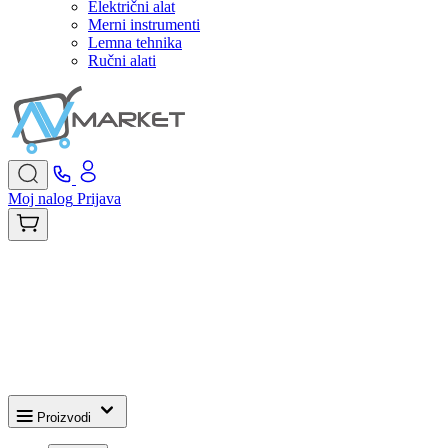
Električni alat
Merni instrumenti
Lemna tehnika
Ručni alati
Moj nalog
Prijava
Proizvodi