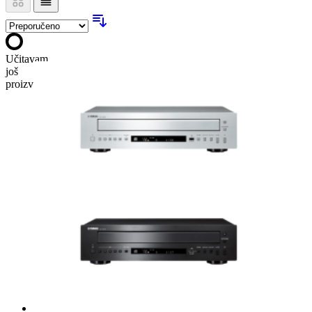
Učitavam
još
proizvoda…