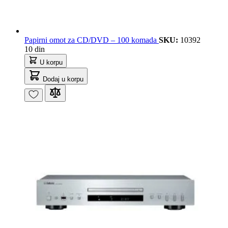
Papirni omot za CD/DVD – 100 komada
SKU:
10392
10 din
U korpu
Dodaj u korpu