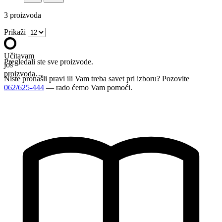
3
proizvoda
Prikaži
Učitavam
Pregledali ste sve proizvode.
još
proizvoda…
Niste pronašli pravi ili Vam treba savet pri izboru? Pozovite
062/625-444
— rado ćemo Vam pomoći.