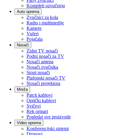
Party zvučnici
Kompleti ozvučenja
Auto oprema
Zvučnici za kola
Radio i multimedije
Kamere
Vuferi
Pojačala
Nosači
Zidni TV nosači
Podni nosači za TV
Nosači antena
Nosači zvučnika
Stoni nosači
Plafonski nosači TV
Nosači projektora
Mreža
Patch kablovi
Optički kablovi
Svičevi
Rek ormari
Pogledaj sve proizvode
Video oprema
Konferencijski sistemi
Dronovi