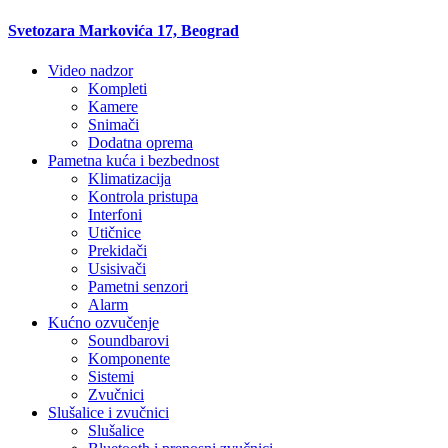
Svetozara Markovića 17, Beograd
Video nadzor
Kompleti
Kamere
Snimači
Dodatna oprema
Pametna kuća i bezbednost
Klimatizacija
Kontrola pristupa
Interfoni
Utičnice
Prekidači
Usisivači
Pametni senzori
Alarm
Kućno ozvučenje
Soundbarovi
Komponente
Sistemi
Zvučnici
Slušalice i zvučnici
Slušalice