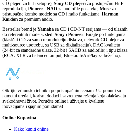
CD plejeri za hi-fi setup-e),
Sony CD plejeri
za pristupačnu Hi-Fi
reprodukciju,
Pioneer
i
NAD
za audiofile postavke,
Muse
za
pristupačne kombo modele sa CD i radio funkcijama,
Harman
Kardon
za premium audio.
Bestseller brend je
Yamaha
sa CD i CD-NT serijama — od ulaznih
do referentnih modela, sledi
Sony
i
Pioneer
. Birajte po funkcijama
(klasični CD za samo reprodukciju diskova, network CD plejer za
multi-source upotrebu, sa USB za digitalizaciju), DAC kvalitetu
(24-bit za standardne ulaze, 32-bit i SACD za audiofile) i tipu izlaza
(RCA, XLR za balanced output, Bluetooth/AirPlay za bežično).
Otkrijte vrhunsku tehniku po pristupačnim cenama! U ponudi su
pametni uređaji, korisni dodaci i savremena rešenja koja olakšavaju
svakodnevni život. Poručite online i uživajte u kvalitetu,
inovacijama i sjajnim ponudama!
Online Kupovina
Kako kupiti online