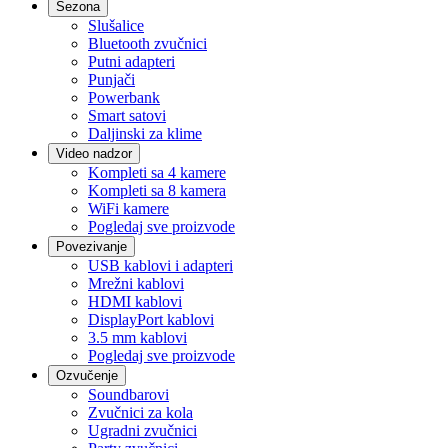
Sezona
Slušalice
Bluetooth zvučnici
Putni adapteri
Punjači
Powerbank
Smart satovi
Daljinski za klime
Video nadzor
Kompleti sa 4 kamere
Kompleti sa 8 kamera
WiFi kamere
Pogledaj sve proizvode
Povezivanje
USB kablovi i adapteri
Mrežni kablovi
HDMI kablovi
DisplayPort kablovi
3.5 mm kablovi
Pogledaj sve proizvode
Ozvučenje
Soundbarovi
Zvučnici za kola
Ugradni zvučnici