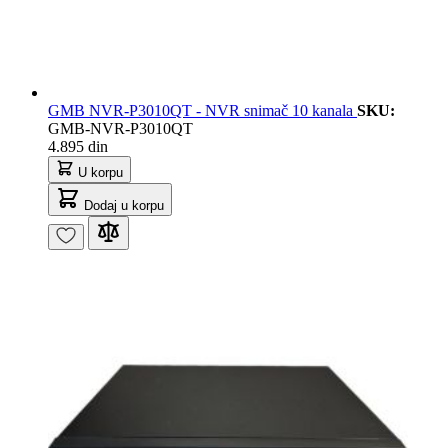
GMB NVR-P3010QT - NVR snimač 10 kanala
SKU:
GMB-NVR-P3010QT
4.895 din
U korpu
Dodaj u korpu