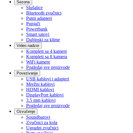
Sezona
Slušalice
Bluetooth zvučnici
Putni adapteri
Punjači
Powerbank
Smart satovi
Daljinski za klime
Video nadzor
Kompleti sa 4 kamere
Kompleti sa 8 kamera
WiFi kamere
Pogledaj sve proizvode
Povezivanje
USB kablovi i adapteri
Mrežni kablovi
HDMI kablovi
DisplayPort kablovi
3.5 mm kablovi
Pogledaj sve proizvode
Ozvučenje
Soundbarovi
Zvučnici za kola
Ugradni zvučnici