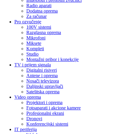
Bluetooth i prenosni zvučnici
Radio aparati
Dodatna oprema
Za računar
Pro ozvučenje
100V sistemi
Razglasna oprema
Mikrofoni
Miksete
Kompleti
Studio
Montažni pribor i konekcije
TV i prijem signala
Digitalni risiveri
Antene i oprema
Nosači televizora
Daljinski upravljači
Satelitska oprema
Video oprema
Projektori i oprema
Fotoaparati i akcione kamere
Profesionalni ekrani
Dronovi
Konferencijski sistemi
IT periferija