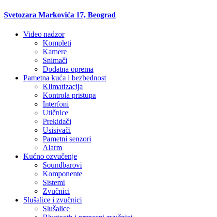
Svetozara Markovića 17, Beograd
Video nadzor
Kompleti
Kamere
Snimači
Dodatna oprema
Pametna kuća i bezbednost
Klimatizacija
Kontrola pristupa
Interfoni
Utičnice
Prekidači
Usisivači
Pametni senzori
Alarm
Kućno ozvučenje
Soundbarovi
Komponente
Sistemi
Zvučnici
Slušalice i zvučnici
Slušalice