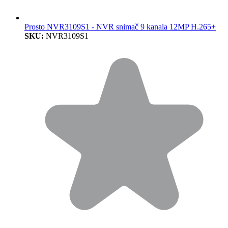
Prosto NVR3109S1 - NVR snimač 9 kanala 12MP H.265+
SKU:
NVR3109S1