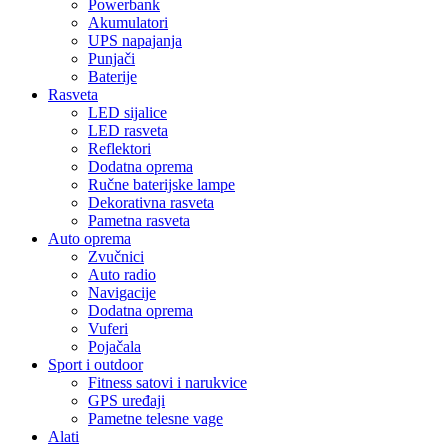
Powerbank
Akumulatori
UPS napajanja
Punjači
Baterije
Rasveta
LED sijalice
LED rasveta
Reflektori
Dodatna oprema
Ručne baterijske lampe
Dekorativna rasveta
Pametna rasveta
Auto oprema
Zvučnici
Auto radio
Navigacije
Dodatna oprema
Vuferi
Pojačala
Sport i outdoor
Fitness satovi i narukvice
GPS uređaji
Pametne telesne vage
Alati