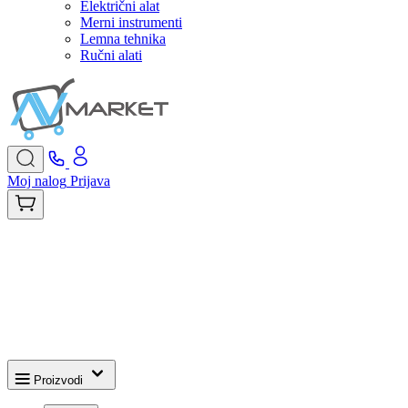
Električni alat
Merni instrumenti
Lemna tehnika
Ručni alati
Moj nalog
Prijava
Proizvodi