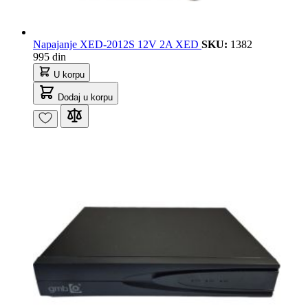
Napajanje XED-2012S 12V 2A XED
SKU:
1382
995 din
U korpu
Dodaj u korpu