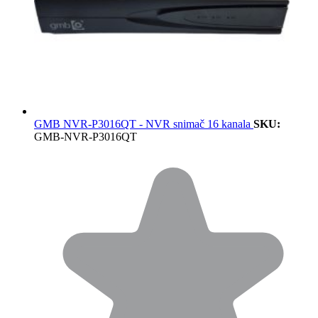
GMB NVR-P3016QT - NVR snimač 16 kanala
SKU:
GMB-NVR-P3016QT