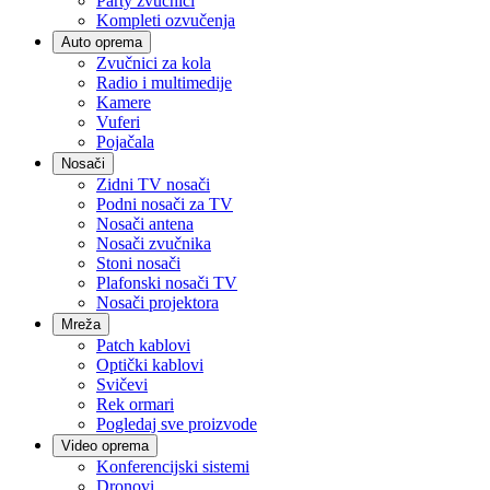
Party zvučnici
Kompleti ozvučenja
Auto oprema
Zvučnici za kola
Radio i multimedije
Kamere
Vuferi
Pojačala
Nosači
Zidni TV nosači
Podni nosači za TV
Nosači antena
Nosači zvučnika
Stoni nosači
Plafonski nosači TV
Nosači projektora
Mreža
Patch kablovi
Optički kablovi
Svičevi
Rek ormari
Pogledaj sve proizvode
Video oprema
Konferencijski sistemi
Dronovi