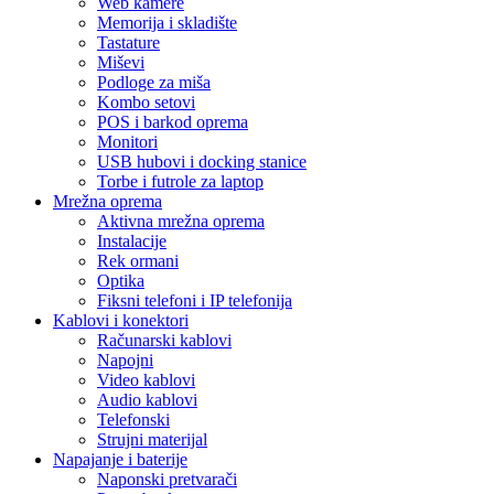
Web kamere
Memorija i skladište
Tastature
Miševi
Podloge za miša
Kombo setovi
POS i barkod oprema
Monitori
USB hubovi i docking stanice
Torbe i futrole za laptop
Mrežna oprema
Aktivna mrežna oprema
Instalacije
Rek ormani
Optika
Fiksni telefoni i IP telefonija
Kablovi i konektori
Računarski kablovi
Napojni
Video kablovi
Audio kablovi
Telefonski
Strujni materijal
Napajanje i baterije
Naponski pretvarači