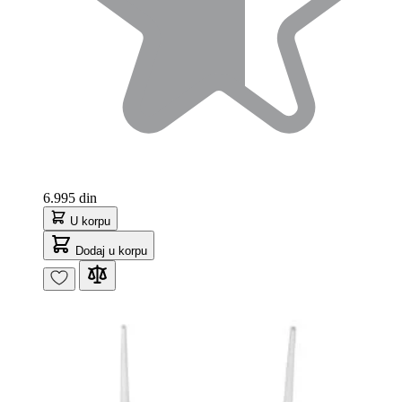
6.995 din
U korpu
Dodaj u korpu