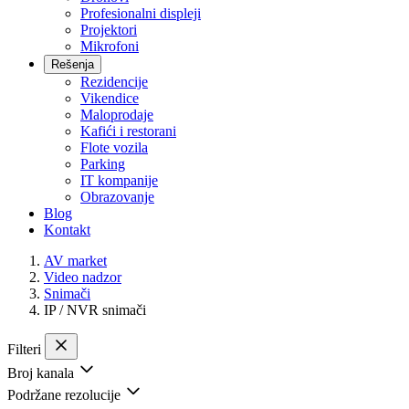
Profesionalni displeji
Projektori
Mikrofoni
Rešenja
Rezidencije
Vikendice
Maloprodaje
Kafići i restorani
Flote vozila
Parking
IT kompanije
Obrazovanje
Blog
Kontakt
AV market
Video nadzor
Snimači
IP / NVR snimači
Filteri
Broj kanala
Podržane rezolucije