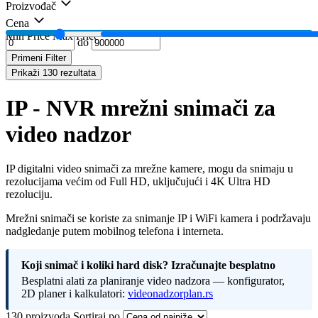
Proizvođač
Cena
Min Price
Max Price
do
Primeni Filter
Prikaži 130 rezultata
IP - NVR mrežni snimači za
video nadzor
IP digitalni video snimači za mrežne kamere, mogu da snimaju u
rezolucijama većim od Full HD, uključujući i 4K Ultra HD
rezoluciju.
Mrežni snimači se koriste za snimanje IP i WiFi kamera i podržavaju
nadgledanje putem mobilnog telefona i interneta.
Koji snimač i koliki hard disk? Izračunajte besplatno
Besplatni alati za planiranje video nadzora — konfigurator,
2D planer i kalkulatori:
videonadzorplan.rs
130 proizvoda
Sortiraj po