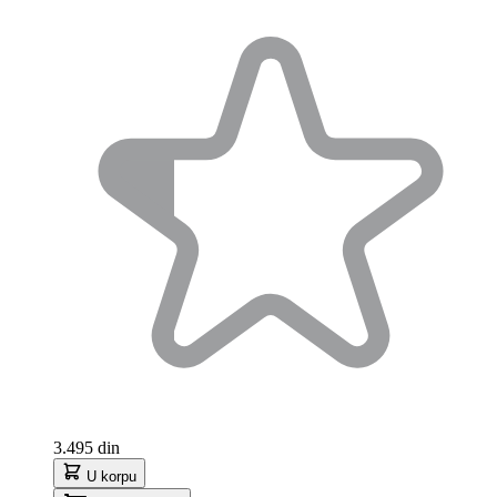
3.495 din
U korpu