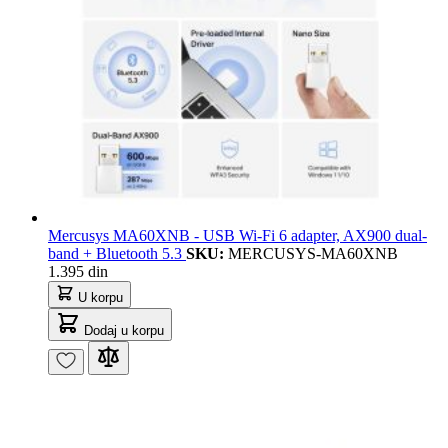
Mercusys MA60XNB - USB Wi-Fi 6 adapter, AX900 dual-
band + Bluetooth 5.3
SKU:
MERCUSYS-MA60XNB
1.395 din
U korpu
Dodaj u korpu