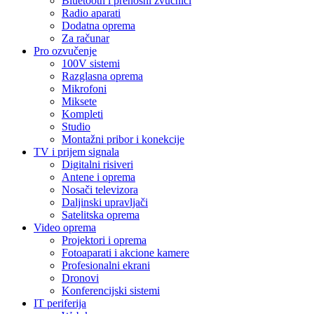
Bluetooth i prenosni zvučnici
Radio aparati
Dodatna oprema
Za računar
Pro ozvučenje
100V sistemi
Razglasna oprema
Mikrofoni
Miksete
Kompleti
Studio
Montažni pribor i konekcije
TV i prijem signala
Digitalni risiveri
Antene i oprema
Nosači televizora
Daljinski upravljači
Satelitska oprema
Video oprema
Projektori i oprema
Fotoaparati i akcione kamere
Profesionalni ekrani
Dronovi
Konferencijski sistemi
IT periferija