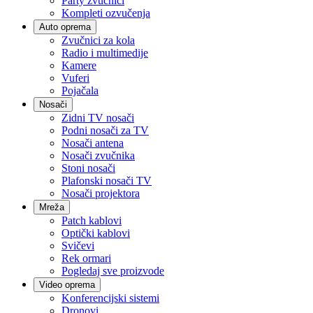
Party zvučnici
Kompleti ozvučenja
Auto oprema
Zvučnici za kola
Radio i multimedije
Kamere
Vuferi
Pojačala
Nosači
Zidni TV nosači
Podni nosači za TV
Nosači antena
Nosači zvučnika
Stoni nosači
Plafonski nosači TV
Nosači projektora
Mreža
Patch kablovi
Optički kablovi
Svičevi
Rek ormari
Pogledaj sve proizvode
Video oprema
Konferencijski sistemi
Dronovi