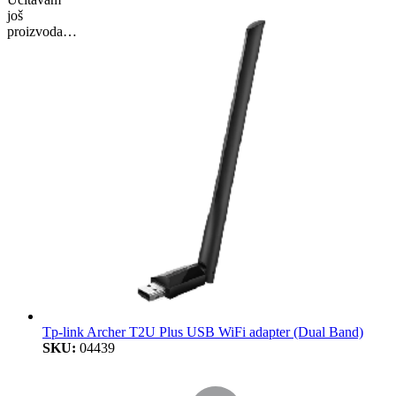
još
proizvoda…
Tp-link Archer T2U Plus USB WiFi adapter (Dual Band)
SKU:
04439