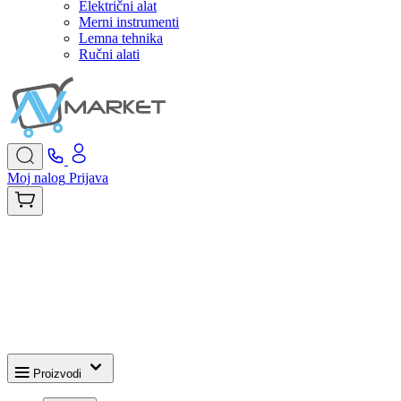
Električni alat
Merni instrumenti
Lemna tehnika
Ručni alati
Moj nalog
Prijava
Proizvodi