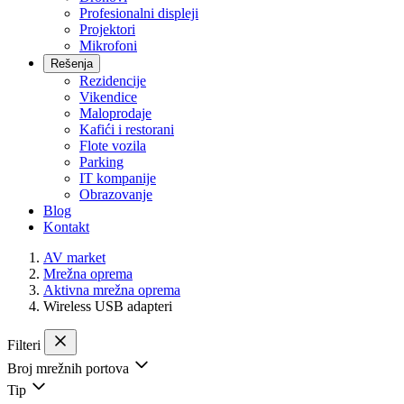
Profesionalni displeji
Projektori
Mikrofoni
Rešenja
Rezidencije
Vikendice
Maloprodaje
Kafići i restorani
Flote vozila
Parking
IT kompanije
Obrazovanje
Blog
Kontakt
AV market
Mrežna oprema
Aktivna mrežna oprema
Wireless USB adapteri
Filteri
Broj mrežnih portova
Tip