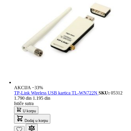
AKCIJA −33%
TP-Link Wireless USB kartica TL-WN722N
SKU:
05312
1.790 din
1.195 din
Ističe sutra
U korpu
Dodaj u korpu