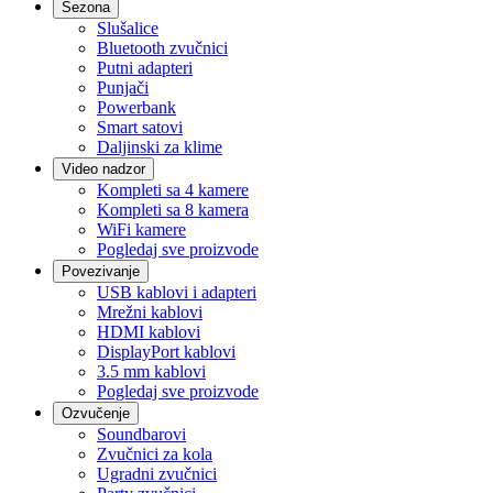
Sezona
Slušalice
Bluetooth zvučnici
Putni adapteri
Punjači
Powerbank
Smart satovi
Daljinski za klime
Video nadzor
Kompleti sa 4 kamere
Kompleti sa 8 kamera
WiFi kamere
Pogledaj sve proizvode
Povezivanje
USB kablovi i adapteri
Mrežni kablovi
HDMI kablovi
DisplayPort kablovi
3.5 mm kablovi
Pogledaj sve proizvode
Ozvučenje
Soundbarovi
Zvučnici za kola
Ugradni zvučnici