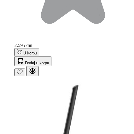
2.595 din
U korpu
Dodaj u korpu