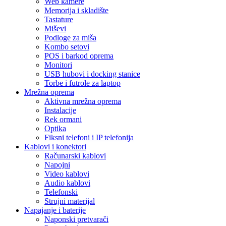
Web kamere
Memorija i skladište
Tastature
Miševi
Podloge za miša
Kombo setovi
POS i barkod oprema
Monitori
USB hubovi i docking stanice
Torbe i futrole za laptop
Mrežna oprema
Aktivna mrežna oprema
Instalacije
Rek ormani
Optika
Fiksni telefoni i IP telefonija
Kablovi i konektori
Računarski kablovi
Napojni
Video kablovi
Audio kablovi
Telefonski
Strujni materijal
Napajanje i baterije
Naponski pretvarači