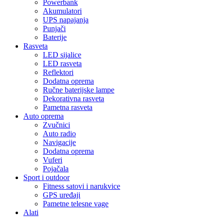
Powerbank
Akumulatori
UPS napajanja
Punjači
Baterije
Rasveta
LED sijalice
LED rasveta
Reflektori
Dodatna oprema
Ručne baterijske lampe
Dekorativna rasveta
Pametna rasveta
Auto oprema
Zvučnici
Auto radio
Navigacije
Dodatna oprema
Vuferi
Pojačala
Sport i outdoor
Fitness satovi i narukvice
GPS uređaji
Pametne telesne vage
Alati