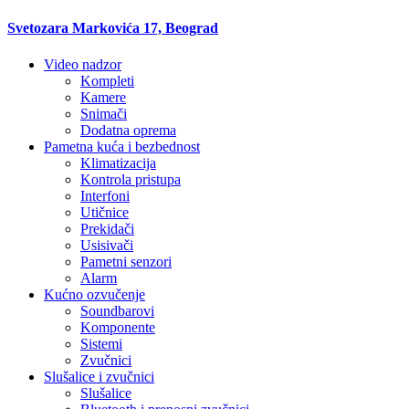
Svetozara Markovića 17, Beograd
Video nadzor
Kompleti
Kamere
Snimači
Dodatna oprema
Pametna kuća i bezbednost
Klimatizacija
Kontrola pristupa
Interfoni
Utičnice
Prekidači
Usisivači
Pametni senzori
Alarm
Kućno ozvučenje
Soundbarovi
Komponente
Sistemi
Zvučnici
Slušalice i zvučnici
Slušalice