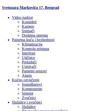
Svetozara Markovića 17, Beograd
Video nadzor
Kompleti
Kamere
Snimači
Dodatna oprema
Pametna kuća i bezbednost
Klimatizacija
Kontrola pristupa
Interfoni
Utičnice
Prekidači
Usisivači
Pametni senzori
Alarm
Kućno ozvučenje
Soundbarovi
Komponente
Sistemi
Zvučnici
Slušalice i zvučnici
Slušalice