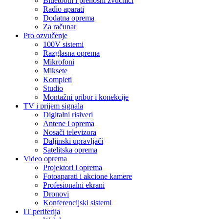
Bluetooth i prenosni zvučnici
Radio aparati
Dodatna oprema
Za računar
Pro ozvučenje
100V sistemi
Razglasna oprema
Mikrofoni
Miksete
Kompleti
Studio
Montažni pribor i konekcije
TV i prijem signala
Digitalni risiveri
Antene i oprema
Nosači televizora
Daljinski upravljači
Satelitska oprema
Video oprema
Projektori i oprema
Fotoaparati i akcione kamere
Profesionalni ekrani
Dronovi
Konferencijski sistemi
IT periferija