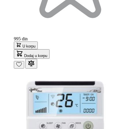
995 din
U korpu
Dodaj u korpu