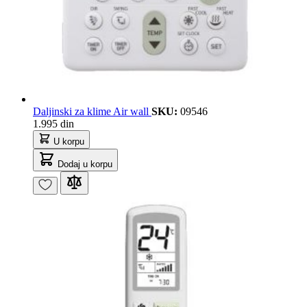
Daljinski za klime Air wall
SKU:
09546
1.995 din
U korpu
Dodaj u korpu