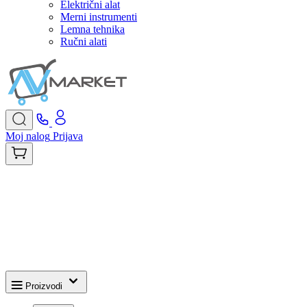
Električni alat
Merni instrumenti
Lemna tehnika
Ručni alati
Moj nalog
Prijava
Proizvodi