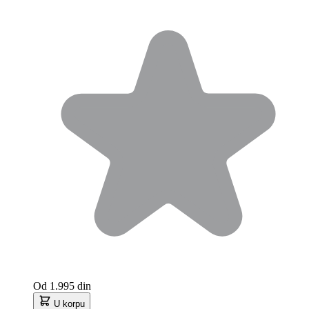
Od
1.995 din
U korpu