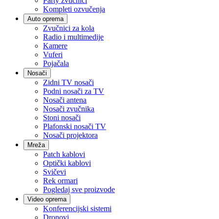
Party zvučnici
Kompleti ozvučenja
Auto oprema
Zvučnici za kola
Radio i multimedije
Kamere
Vuferi
Pojačala
Nosači
Zidni TV nosači
Podni nosači za TV
Nosači antena
Nosači zvučnika
Stoni nosači
Plafonski nosači TV
Nosači projektora
Mreža
Patch kablovi
Optički kablovi
Svičevi
Rek ormari
Pogledaj sve proizvode
Video oprema
Konferencijski sistemi
Dronovi