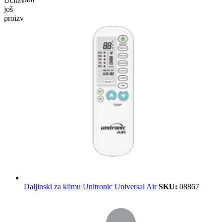
Učitavam
još
proizvoda…
Daljinski za klimu Unitronic Universal Air
SKU:
08867