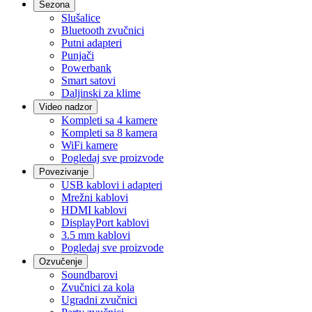
Sezona
Slušalice
Bluetooth zvučnici
Putni adapteri
Punjači
Powerbank
Smart satovi
Daljinski za klime
Video nadzor
Kompleti sa 4 kamere
Kompleti sa 8 kamera
WiFi kamere
Pogledaj sve proizvode
Povezivanje
USB kablovi i adapteri
Mrežni kablovi
HDMI kablovi
DisplayPort kablovi
3.5 mm kablovi
Pogledaj sve proizvode
Ozvučenje
Soundbarovi
Zvučnici za kola
Ugradni zvučnici