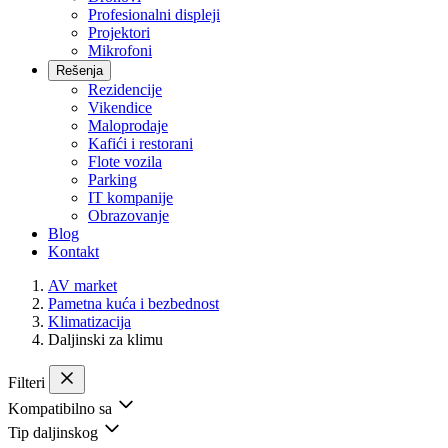
Profesionalni displeji
Projektori
Mikrofoni
Rešenja
Rezidencije
Vikendice
Maloprodaje
Kafići i restorani
Flote vozila
Parking
IT kompanije
Obrazovanje
Blog
Kontakt
AV market
Pametna kuća i bezbednost
Klimatizacija
Daljinski za klimu
Filteri
Kompatibilno sa
Tip daljinskog