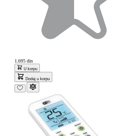
1.695 din
U korpu
Dodaj u korpu