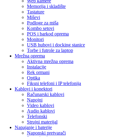
Web kamere
Memorija i skladište
Tastature
Miševi
Podloge za miša
Kombo setovi
POS i barkod oprema
Monitori
USB hubovi i docking stanice
Torbe i futrole za laptop
Mrežna oprema
Aktivna mrežna oprema
Instalacije
Rek ormani
Optika
Fiksni telefoni i IP telefonija
Kablovi i konektori
Računarski kablovi
Napojni
Video kablovi
Audio kablovi
Telefonski
Strujni materijal
Napajanje i baterije
Naponski pretvarači