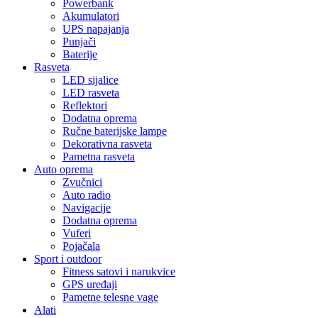
Powerbank
Akumulatori
UPS napajanja
Punjači
Baterije
Rasveta
LED sijalice
LED rasveta
Reflektori
Dodatna oprema
Ručne baterijske lampe
Dekorativna rasveta
Pametna rasveta
Auto oprema
Zvučnici
Auto radio
Navigacije
Dodatna oprema
Vuferi
Pojačala
Sport i outdoor
Fitness satovi i narukvice
GPS uređaji
Pametne telesne vage
Alati