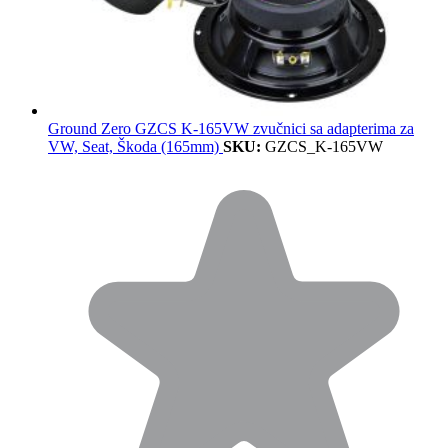
Ground Zero GZCS K-165VW zvučnici sa adapterima za
VW, Seat, Škoda (165mm)
SKU:
GZCS_K-165VW