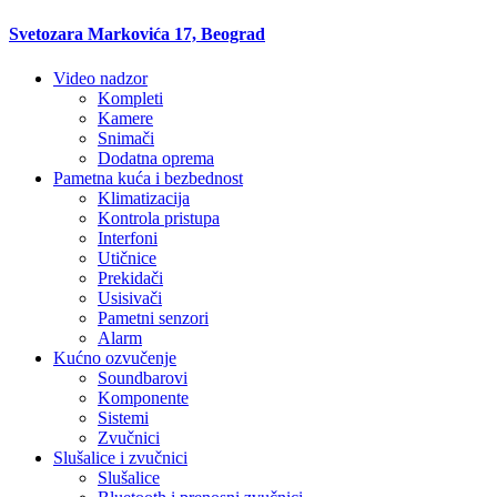
Svetozara Markovića 17, Beograd
Video nadzor
Kompleti
Kamere
Snimači
Dodatna oprema
Pametna kuća i bezbednost
Klimatizacija
Kontrola pristupa
Interfoni
Utičnice
Prekidači
Usisivači
Pametni senzori
Alarm
Kućno ozvučenje
Soundbarovi
Komponente
Sistemi
Zvučnici
Slušalice i zvučnici
Slušalice