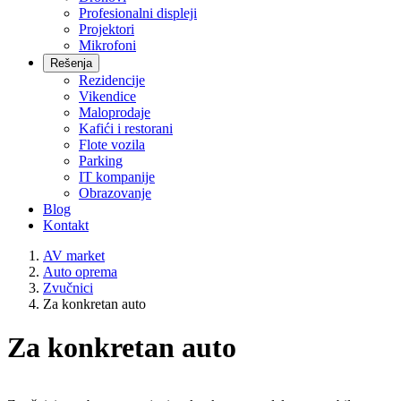
Profesionalni displeji
Projektori
Mikrofoni
Rešenja
Rezidencije
Vikendice
Maloprodaje
Kafići i restorani
Flote vozila
Parking
IT kompanije
Obrazovanje
Blog
Kontakt
AV market
Auto oprema
Zvučnici
Za konkretan auto
Za konkretan auto