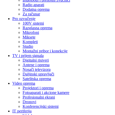
Bluetooth i prenosni zvučnici
Radio aparati
Dodatna oprema
Za računar
Pro ozvučenje
100V sistemi
Razglasna oprema
Mikrofoni
Miksete
Kompleti
Studio
Montažni pribor i konekcije
TV i prijem signala
Digitalni risiveri
Antene i oprema
Nosači televizora
Daljinski upravljači
Satelitska oprema
Video oprema
Projektori i oprema
Fotoaparati i akcione kamere
Profesionalni ekrani
Dronovi
Konferencijski sistemi
IT periferija