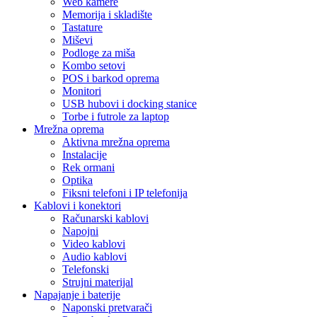
Web kamere
Memorija i skladište
Tastature
Miševi
Podloge za miša
Kombo setovi
POS i barkod oprema
Monitori
USB hubovi i docking stanice
Torbe i futrole za laptop
Mrežna oprema
Aktivna mrežna oprema
Instalacije
Rek ormani
Optika
Fiksni telefoni i IP telefonija
Kablovi i konektori
Računarski kablovi
Napojni
Video kablovi
Audio kablovi
Telefonski
Strujni materijal
Napajanje i baterije
Naponski pretvarači