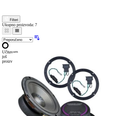
Filteri
Ukupno proizvoda: 7
Učitavam
još
proizvoda…