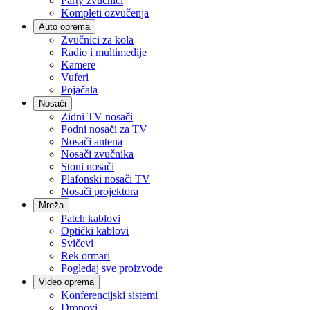
Party zvučnici
Kompleti ozvučenja
Auto oprema
Zvučnici za kola
Radio i multimedije
Kamere
Vuferi
Pojačala
Nosači
Zidni TV nosači
Podni nosači za TV
Nosači antena
Nosači zvučnika
Stoni nosači
Plafonski nosači TV
Nosači projektora
Mreža
Patch kablovi
Optički kablovi
Svičevi
Rek ormari
Pogledaj sve proizvode
Video oprema
Konferencijski sistemi
Dronovi