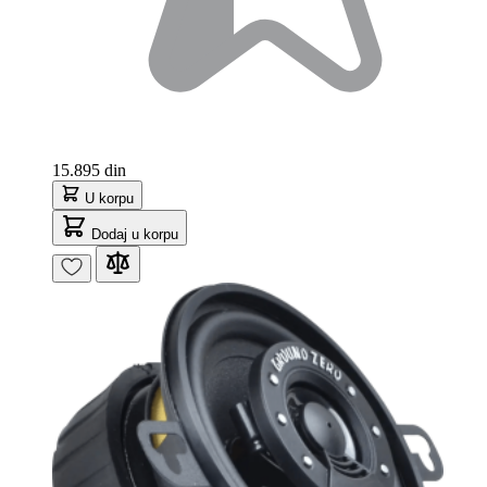
15.895 din
U korpu
Dodaj u korpu