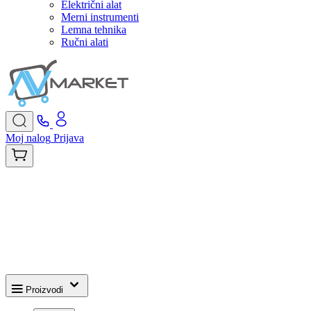
Električni alat
Merni instrumenti
Lemna tehnika
Ručni alati
Moj nalog
Prijava
Proizvodi