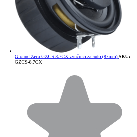
Ground Zero GZCS 8.7CX zvučnici za auto (87mm)
SKU:
GZCS-8.7CX