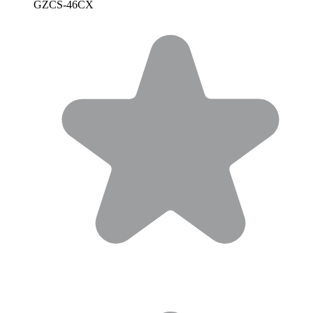
GZCS-46CX