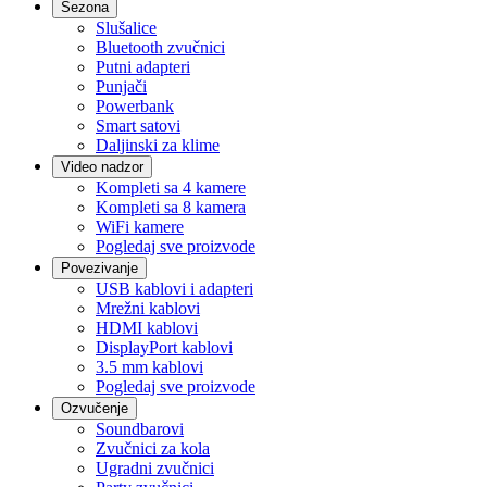
Sezona
Slušalice
Bluetooth zvučnici
Putni adapteri
Punjači
Powerbank
Smart satovi
Daljinski za klime
Video nadzor
Kompleti sa 4 kamere
Kompleti sa 8 kamera
WiFi kamere
Pogledaj sve proizvode
Povezivanje
USB kablovi i adapteri
Mrežni kablovi
HDMI kablovi
DisplayPort kablovi
3.5 mm kablovi
Pogledaj sve proizvode
Ozvučenje
Soundbarovi
Zvučnici za kola
Ugradni zvučnici