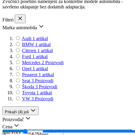
Zvučnici posebno namenjeni za konkretne modele automobila -
savršeno uklapanje bez dodatnih adaptacija.
Filteri
Marka automobila
Audi
1
artikal
BMW
1
artikal
Citroen
1
artikal
Ford
1
artikal
Mercedes
2
Proizvodi
Opel
1
artikal
Peugeot
1
artikal
Seat
3
Proizvodi
Škoda
3
Proizvodi
Toyota
1
artikal
VW
3
Proizvodi
Prikaži (4) još
Proizvođač
Cena
Min Price
Max Price
do