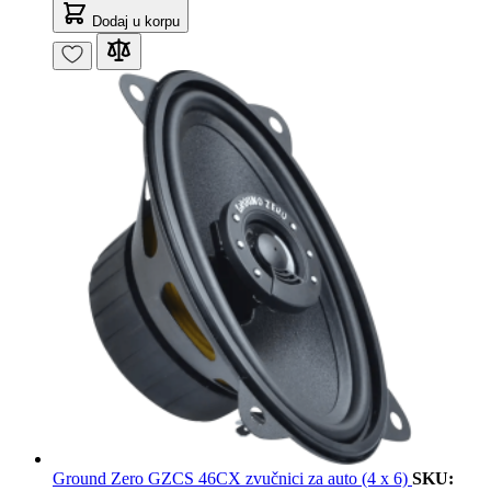
Dodaj u korpu
Ground Zero GZCS 46CX zvučnici za auto (4 x 6)
SKU: