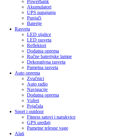
Powerbank
Akumulatori
UPS napajanja
Punjači
Baterije
Rasveta
LED sijalice
LED rasveta
Reflektori
Dodatna oprema
Ručne baterijske lampe
Dekorativna rasveta
Pametna rasveta
Auto oprema
Zvučnici
Auto radio
Navigacije
Dodatna oprema
Vuferi
Pojačala
Sport i outdoor
Fitness satovi i narukvice
GPS uređaji
Pametne telesne vage
Alati