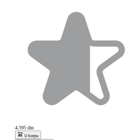
4.595 din
U korpu