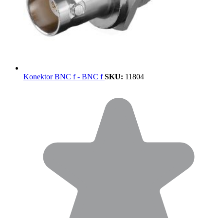
Konektor BNC f - BNC f
SKU:
11804