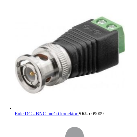
Eule DC - BNC muški konektor
SKU:
09009