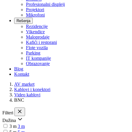
Profesionalni displeji
Projektori
Mikrofoni
Rešenja
Rezidencije
Vikendice
Maloprodaje
Kafići i restorani
Flote vozila
Parking
IT kompanije
Obrazovanje
Blog
Kontakt
AV market
Kablovi i konektori
Video kablovi
BNC
Filteri
Dužina
3 m
3 m