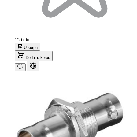
150 din
U korpu
Dodaj u korpu