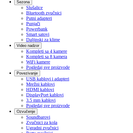
Sezona
Slušalice
Bluetooth zvučnici
Putni adapteri
Punjači
Powerbank
Smart satovi
Daljinski za klime
Video nadzor
Kompleti sa 4 kamere
Kompleti sa 8 kamera
WiFi kamere
Pogledaj sve proizvode
Povezivanje
USB kablovi i adapteri
Mrežni kablovi
HDMI kablovi
DisplayPort kablovi
3.5 mm kablovi
Pogledaj sve proizvode
Ozvučenje
Soundbarovi
Zvučnici za kola
Ugradni zvučnici