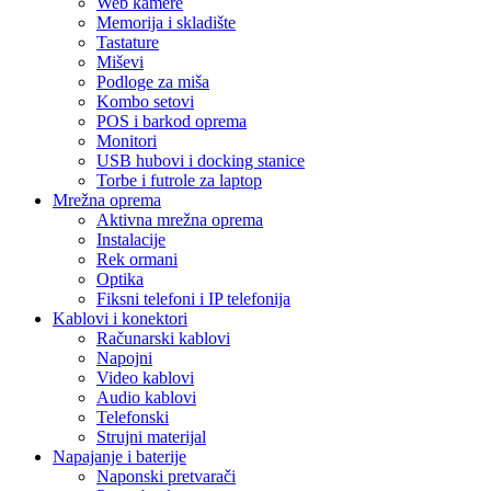
Web kamere
Memorija i skladište
Tastature
Miševi
Podloge za miša
Kombo setovi
POS i barkod oprema
Monitori
USB hubovi i docking stanice
Torbe i futrole za laptop
Mrežna oprema
Aktivna mrežna oprema
Instalacije
Rek ormani
Optika
Fiksni telefoni i IP telefonija
Kablovi i konektori
Računarski kablovi
Napojni
Video kablovi
Audio kablovi
Telefonski
Strujni materijal
Napajanje i baterije
Naponski pretvarači