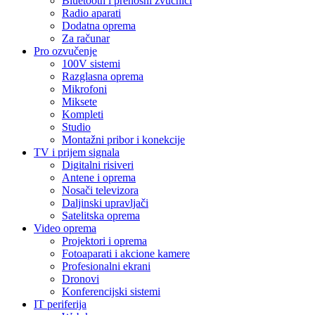
Bluetooth i prenosni zvučnici
Radio aparati
Dodatna oprema
Za računar
Pro ozvučenje
100V sistemi
Razglasna oprema
Mikrofoni
Miksete
Kompleti
Studio
Montažni pribor i konekcije
TV i prijem signala
Digitalni risiveri
Antene i oprema
Nosači televizora
Daljinski upravljači
Satelitska oprema
Video oprema
Projektori i oprema
Fotoaparati i akcione kamere
Profesionalni ekrani
Dronovi
Konferencijski sistemi
IT periferija