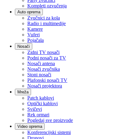
Party zvučnici
Kompleti ozvučenja
Auto oprema
Zvučnici za kola
Radio i multimedije
Kamere
Vuferi
Pojačala
Nosači
Zidni TV nosači
Podni nosači za TV
Nosači antena
Nosači zvučnika
Stoni nosači
Plafonski nosači TV
Nosači projektora
Mreža
Patch kablovi
Optički kablovi
Svičevi
Rek ormari
Pogledaj sve proizvode
Video oprema
Konferencijski sistemi
Dronovi