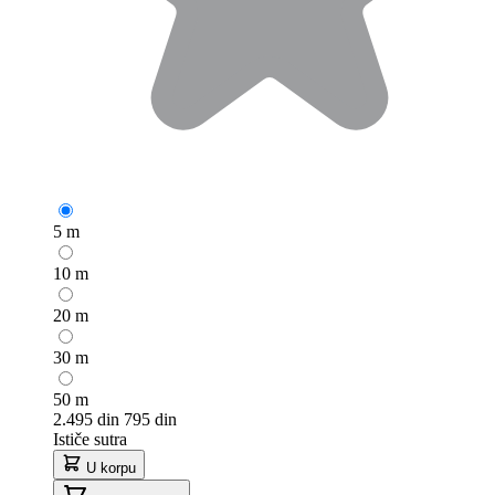
5 m
10 m
20 m
30 m
50 m
2.495 din
795 din
Ističe sutra
U korpu