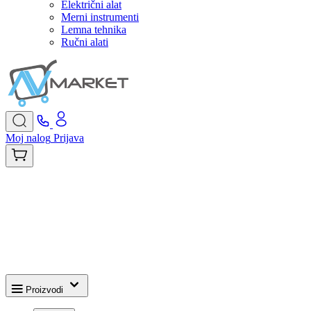
Električni alat
Merni instrumenti
Lemna tehnika
Ručni alati
Moj nalog
Prijava
Proizvodi