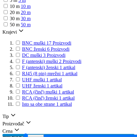
5 m
5 m
10 m
10 m
20 m
20 m
30 m
30 m
50 m
50 m
Krajevi
BNC muški
17
Proizvodi
BNC ženski
6
Proizvodi
DC muški
3
Proizvodi
F (antenski) muški
2
Proizvodi
F (antenski) ženski
1
artikal
RJ45 (8 pin) mrežni
1
artikal
UHF muški
1
artikal
UHF ženski
1
artikal
RCA (činč) muški
1
artikal
RCA (činč) ženski
1
artikal
Isto sa obe strane
1
artikal
Tip
Proizvođač
Cena
Min Price
Max Price