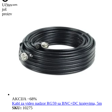
Učitavam
još
proizvoda…
AKCIJA −68%
Kabl za video nadzor RG59 sa BNC+DC krajevima, 5m
SKU:
10275