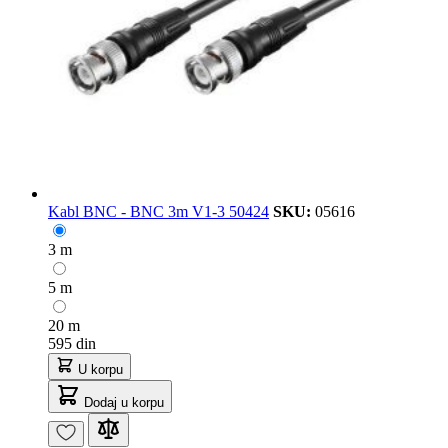
Kabl BNC - BNC 3m V1-3 50424
SKU:
05616
3 m
5 m
20 m
595 din
U korpu
Dodaj u korpu