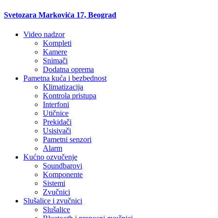
Svetozara Markovića 17, Beograd
Video nadzor
Kompleti
Kamere
Snimači
Dodatna oprema
Pametna kuća i bezbednost
Klimatizacija
Kontrola pristupa
Interfoni
Utičnice
Prekidači
Usisivači
Pametni senzori
Alarm
Kućno ozvučenje
Soundbarovi
Komponente
Sistemi
Zvučnici
Slušalice i zvučnici
Slušalice