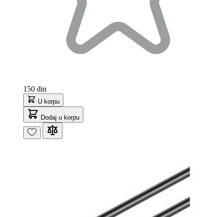
150 din
U korpu
Dodaj u korpu