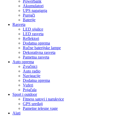
Powerbank
Akumulatori
UPS napajanja
Punjači
Baterije
Rasveta
LED sijalice
LED rasveta
Reflektori
Dodatna oprema
Ručne baterijske lampe
Dekorativna rasveta
Pametna rasveta
Auto oprema
Zvučnici
Auto radio
Navigacije
Dodatna oprema
Vuferi
Pojačala
Sport i outdoor
Fitness satovi i narukvice
GPS uređaji
Pametne telesne vage
Alati