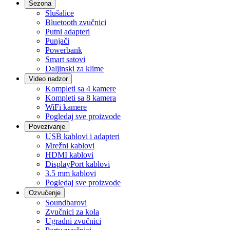
Sezona
Slušalice
Bluetooth zvučnici
Putni adapteri
Punjači
Powerbank
Smart satovi
Daljinski za klime
Video nadzor
Kompleti sa 4 kamere
Kompleti sa 8 kamera
WiFi kamere
Pogledaj sve proizvode
Povezivanje
USB kablovi i adapteri
Mrežni kablovi
HDMI kablovi
DisplayPort kablovi
3.5 mm kablovi
Pogledaj sve proizvode
Ozvučenje
Soundbarovi
Zvučnici za kola
Ugradni zvučnici