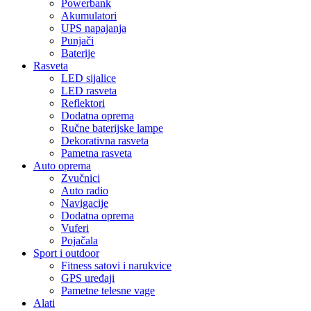
Powerbank
Akumulatori
UPS napajanja
Punjači
Baterije
Rasveta
LED sijalice
LED rasveta
Reflektori
Dodatna oprema
Ručne baterijske lampe
Dekorativna rasveta
Pametna rasveta
Auto oprema
Zvučnici
Auto radio
Navigacije
Dodatna oprema
Vuferi
Pojačala
Sport i outdoor
Fitness satovi i narukvice
GPS uređaji
Pametne telesne vage
Alati