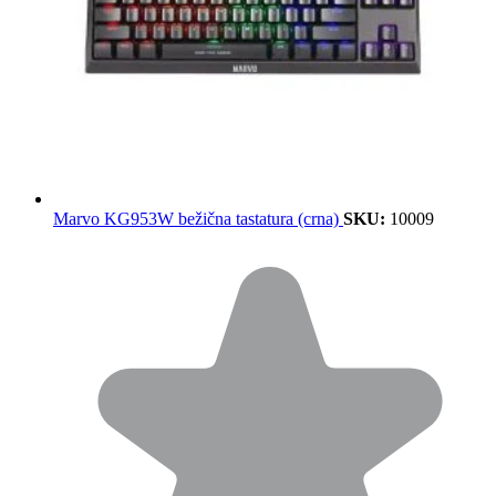
Marvo KG953W bežična tastatura (crna)
SKU:
10009