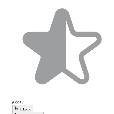
6.995 din
U korpu