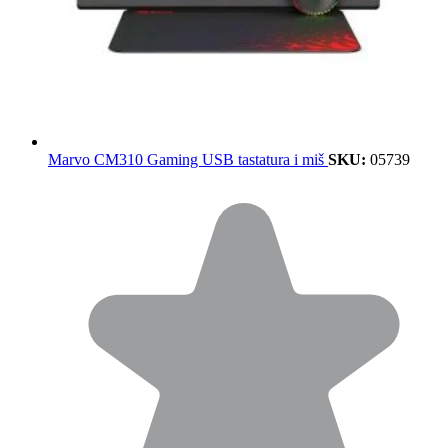
Marvo CM310 Gaming USB tastatura i miš
SKU:
05739