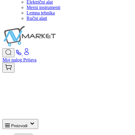
Električni alat
Merni instrumenti
Lemna tehnika
Ručni alati
Moj nalog
Prijava
Proizvodi