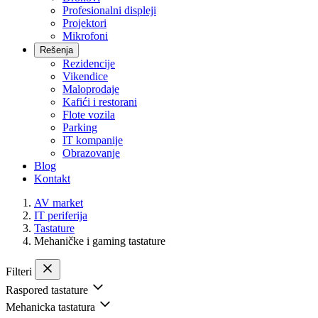
Profesionalni displeji
Projektori
Mikrofoni
Rešenja
Rezidencije
Vikendice
Maloprodaje
Kafići i restorani
Flote vozila
Parking
IT kompanije
Obrazovanje
Blog
Kontakt
AV market
IT periferija
Tastature
Mehaničke i gaming tastature
Filteri
Raspored tastature
Mehanicka tastatura