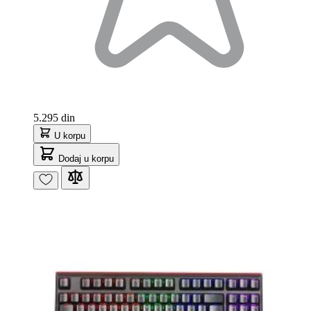
5.295 din
U korpu
Dodaj u korpu