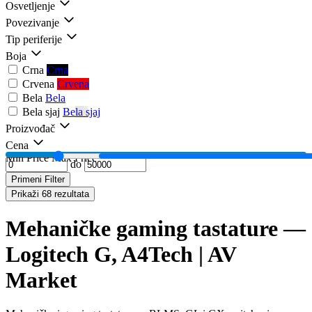
Osvetljenje
Povezivanje
Tip periferije
Boja
Crna
Crna
Crvena
Crvena
Bela
Bela
Bela sjaj
Bela sjaj
Proizvođač
Cena
Min Price
Max Price
do
Primeni Filter
Prikaži 68 rezultata
Mehaničke gaming tastature —
Logitech G, A4Tech | AV
Market