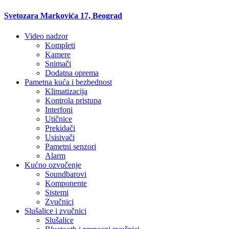
Svetozara Markovića 17, Beograd
Video nadzor
Kompleti
Kamere
Snimači
Dodatna oprema
Pametna kuća i bezbednost
Klimatizacija
Kontrola pristupa
Interfoni
Utičnice
Prekidači
Usisivači
Pametni senzori
Alarm
Kućno ozvučenje
Soundbarovi
Komponente
Sistemi
Zvučnici
Slušalice i zvučnici
Slušalice