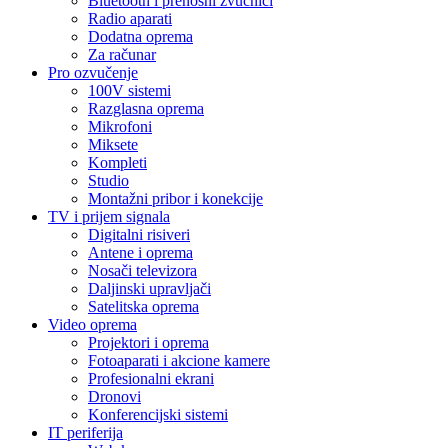
Bluetooth i prenosni zvučnici
Radio aparati
Dodatna oprema
Za računar
Pro ozvučenje
100V sistemi
Razglasna oprema
Mikrofoni
Miksete
Kompleti
Studio
Montažni pribor i konekcije
TV i prijem signala
Digitalni risiveri
Antene i oprema
Nosači televizora
Daljinski upravljači
Satelitska oprema
Video oprema
Projektori i oprema
Fotoaparati i akcione kamere
Profesionalni ekrani
Dronovi
Konferencijski sistemi
IT periferija