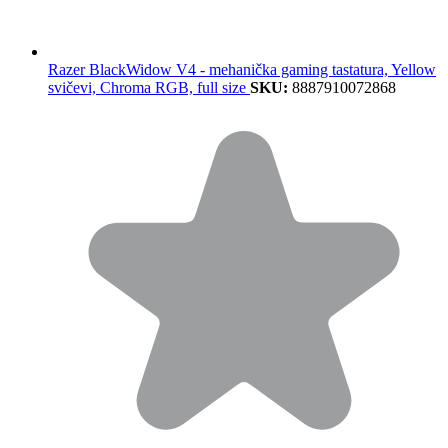
Razer BlackWidow V4 - mehanička gaming tastatura, Yellow
svičevi, Chroma RGB, full size
SKU:
8887910072868