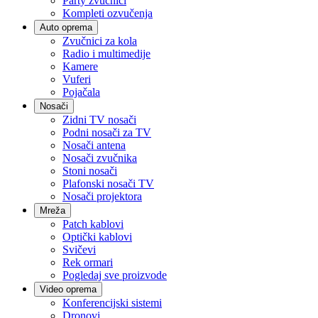
Party zvučnici
Kompleti ozvučenja
Auto oprema
Zvučnici za kola
Radio i multimedije
Kamere
Vuferi
Pojačala
Nosači
Zidni TV nosači
Podni nosači za TV
Nosači antena
Nosači zvučnika
Stoni nosači
Plafonski nosači TV
Nosači projektora
Mreža
Patch kablovi
Optički kablovi
Svičevi
Rek ormari
Pogledaj sve proizvode
Video oprema
Konferencijski sistemi
Dronovi