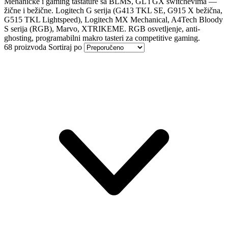
Mehaničke i gaming tastature sa BLMS, GL i GX switchevima —
žične i bežične. Logitech G serija (G413 TKL SE, G915 X bežična,
G515 TKL Lightspeed), Logitech MX Mechanical, A4Tech Bloody
S serija (RGB), Marvo, XTRIKEME. RGB osvetljenje, anti-
ghosting, programabilni makro tasteri za competitive gaming.
68 proizvoda
Sortiraj po