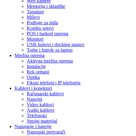
Web kamere
Memorija i skladište
Tastature
Miševi
Podloge za miša
Kombo setovi
POS i barkod oprema
Monitori
USB hubovi i docking stanice
Torbe i futrole za laptop
Mrežna oprema
Aktivna mrežna oprema
Instalacije
Rek ormani
Optika
Fiksni telefoni i IP telefonija
Kablovi i konektori
Računarski kablovi
Napojni
Video kablovi
Audio kablovi
Telefonski
Strujni materijal
Napajanje i baterije
Naponski pretvarači