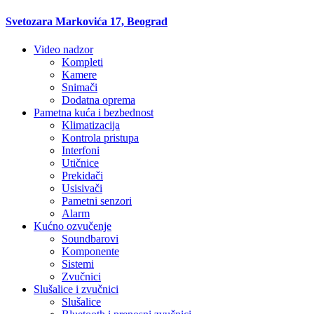
Svetozara Markovića 17, Beograd
Video nadzor
Kompleti
Kamere
Snimači
Dodatna oprema
Pametna kuća i bezbednost
Klimatizacija
Kontrola pristupa
Interfoni
Utičnice
Prekidači
Usisivači
Pametni senzori
Alarm
Kućno ozvučenje
Soundbarovi
Komponente
Sistemi
Zvučnici
Slušalice i zvučnici
Slušalice