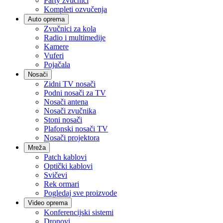
Party zvučnici
Kompleti ozvučenja
Auto oprema
Zvučnici za kola
Radio i multimedije
Kamere
Vuferi
Pojačala
Nosači
Zidni TV nosači
Podni nosači za TV
Nosači antena
Nosači zvučnika
Stoni nosači
Plafonski nosači TV
Nosači projektora
Mreža
Patch kablovi
Optički kablovi
Svičevi
Rek ormari
Pogledaj sve proizvode
Video oprema
Konferencijski sistemi
Dronovi