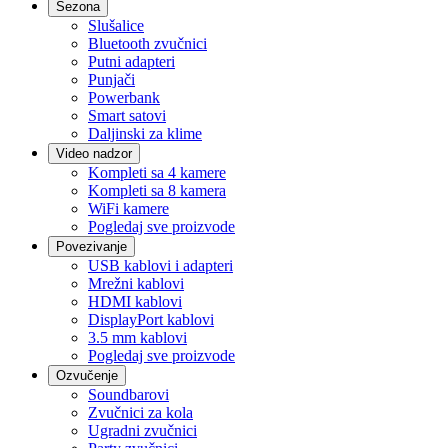
Sezona
Slušalice
Bluetooth zvučnici
Putni adapteri
Punjači
Powerbank
Smart satovi
Daljinski za klime
Video nadzor
Kompleti sa 4 kamere
Kompleti sa 8 kamera
WiFi kamere
Pogledaj sve proizvode
Povezivanje
USB kablovi i adapteri
Mrežni kablovi
HDMI kablovi
DisplayPort kablovi
3.5 mm kablovi
Pogledaj sve proizvode
Ozvučenje
Soundbarovi
Zvučnici za kola
Ugradni zvučnici