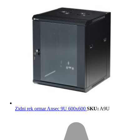
Zidni rek ormar Ansec 9U 600x600
SKU:
A9U