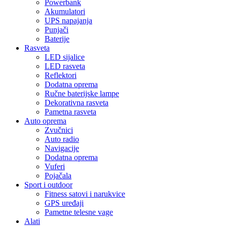
Powerbank
Akumulatori
UPS napajanja
Punjači
Baterije
Rasveta
LED sijalice
LED rasveta
Reflektori
Dodatna oprema
Ručne baterijske lampe
Dekorativna rasveta
Pametna rasveta
Auto oprema
Zvučnici
Auto radio
Navigacije
Dodatna oprema
Vuferi
Pojačala
Sport i outdoor
Fitness satovi i narukvice
GPS uređaji
Pametne telesne vage
Alati