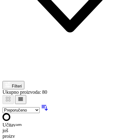
Filteri
Ukupno proizvoda: 80
Učitavam
još
proizvoda…