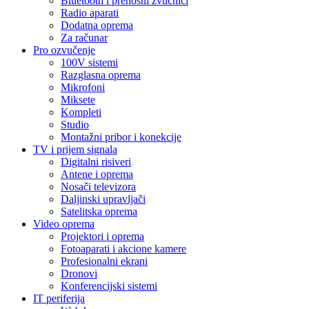
Bluetooth i prenosni zvučnici
Radio aparati
Dodatna oprema
Za računar
Pro ozvučenje
100V sistemi
Razglasna oprema
Mikrofoni
Miksete
Kompleti
Studio
Montažni pribor i konekcije
TV i prijem signala
Digitalni risiveri
Antene i oprema
Nosači televizora
Daljinski upravljači
Satelitska oprema
Video oprema
Projektori i oprema
Fotoaparati i akcione kamere
Profesionalni ekrani
Dronovi
Konferencijski sistemi
IT periferija