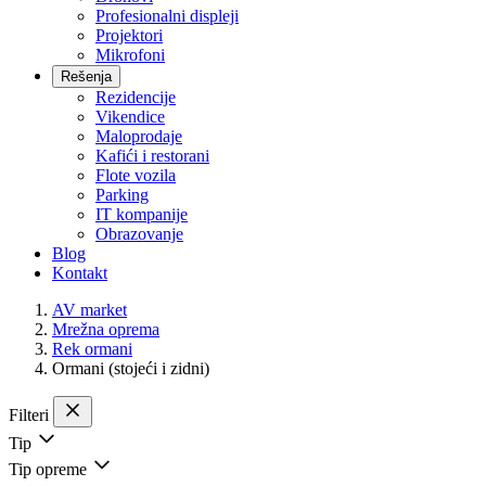
Profesionalni displeji
Projektori
Mikrofoni
Rešenja
Rezidencije
Vikendice
Maloprodaje
Kafići i restorani
Flote vozila
Parking
IT kompanije
Obrazovanje
Blog
Kontakt
AV market
Mrežna oprema
Rek ormani
Ormani (stojeći i zidni)
Filteri
Tip
Tip opreme