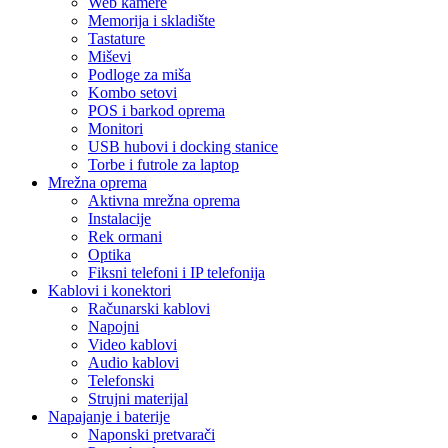
Web kamere
Memorija i skladište
Tastature
Miševi
Podloge za miša
Kombo setovi
POS i barkod oprema
Monitori
USB hubovi i docking stanice
Torbe i futrole za laptop
Mrežna oprema
Aktivna mrežna oprema
Instalacije
Rek ormani
Optika
Fiksni telefoni i IP telefonija
Kablovi i konektori
Računarski kablovi
Napojni
Video kablovi
Audio kablovi
Telefonski
Strujni materijal
Napajanje i baterije
Naponski pretvarači