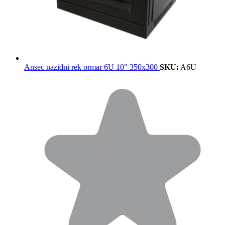
Ansec nazidni rek ormar 6U 10" 350x300
SKU:
A6U