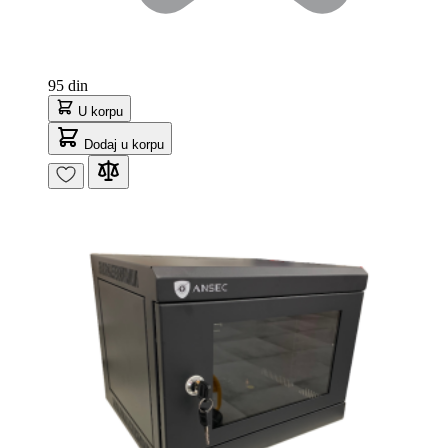
95 din
U korpu
Dodaj u korpu