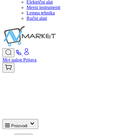
Električni alat
Merni instrumenti
Lemna tehnika
Ručni alati
Moj nalog
Prijava
Proizvodi