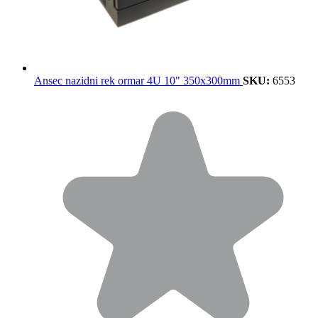
Ansec nazidni rek ormar 4U 10" 350x300mm
SKU:
6553