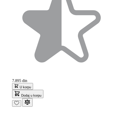
7.895 din
U korpu
Dodaj u korpu