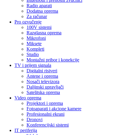
Bluetooth i prenosni zvučnici
Radio aparati
Dodatna oprema
Za računar
Pro ozvučenje
100V sistemi
Razglasna oprema
Mikrofoni
Miksete
Kompleti
Studio
Montažni pribor i konekcije
TV i prijem signala
Digitalni risiveri
Antene i oprema
Nosači televizora
Daljinski upravljači
Satelitska oprema
Video oprema
Projektori i oprema
Fotoaparati i akcione kamere
Profesionalni ekrani
Dronovi
Konferencijski sistemi
IT periferija