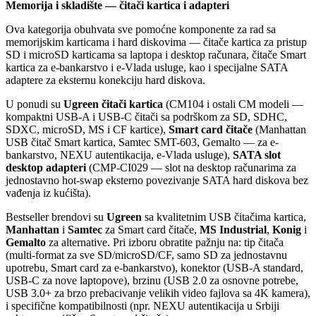
Memorija i skladište — čitači kartica i adapteri
Ova kategorija obuhvata sve pomoćne komponente za rad sa
memorijskim karticama i hard diskovima — čitače kartica za pristup
SD i microSD karticama sa laptopa i desktop računara, čitače Smart
kartica za e-bankarstvo i e-Vlada usluge, kao i specijalne SATA
adaptere za eksternu konekciju hard diskova.
U ponudi su
Ugreen čitači kartica
(CM104 i ostali CM modeli —
kompaktni USB-A i USB-C čitači sa podrškom za SD, SDHC,
SDXC, microSD, MS i CF kartice),
Smart card čitače
(Manhattan
USB čitač Smart kartica, Samtec SMT-603, Gemalto — za e-
bankarstvo, NEXU autentikacija, e-Vlada usluge),
SATA slot
desktop adapteri
(CMP-CI029 — slot na desktop računarima za
jednostavno hot-swap eksterno povezivanje SATA hard diskova bez
vađenja iz kućišta).
Bestseller brendovi su
Ugreen
sa kvalitetnim USB čitačima kartica,
Manhattan
i
Samtec
za Smart card čitače,
MS Industrial
,
Konig
i
Gemalto
za alternative. Pri izboru obratite pažnju na: tip čitača
(multi-format za sve SD/microSD/CF, samo SD za jednostavnu
upotrebu, Smart card za e-bankarstvo), konektor (USB-A standard,
USB-C za nove laptopove), brzinu (USB 2.0 za osnovne potrebe,
USB 3.0+ za brzo prebacivanje velikih video fajlova sa 4K kamera),
i specifične kompatibilnosti (npr. NEXU autentikacija u Srbiji