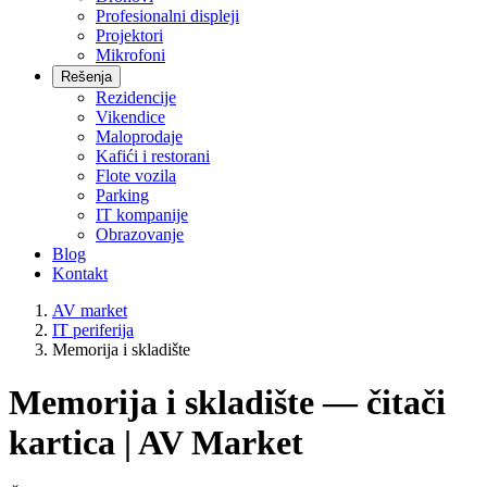
Profesionalni displeji
Projektori
Mikrofoni
Rešenja
Rezidencije
Vikendice
Maloprodaje
Kafići i restorani
Flote vozila
Parking
IT kompanije
Obrazovanje
Blog
Kontakt
AV market
IT periferija
Memorija i skladište
Memorija i skladište — čitači
kartica | AV Market