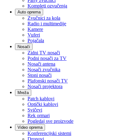
Party zvučnici
Kompleti ozvučenja
Auto oprema
Zvučnici za kola
Radio i multimedije
Kamere
Vuferi
Pojačala
Nosači
Zidni TV nosači
Podni nosači za TV
Nosači antena
Nosači zvučnika
Stoni nosači
Plafonski nosači TV
Nosači projektora
Mreža
Patch kablovi
Optički kablovi
Svičevi
Rek ormari
Pogledaj sve proizvode
Video oprema
Konferencijski sistemi
Dronovi