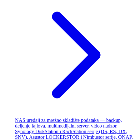
NAS uređaji za mrežno skladište podataka — backup,
deljenje fajlova, multimedijalni server, video nadzor.
Synology DiskStation i RackStation serije (DS, RS, DX,
SNV), Asustor LOCKERSTOR i Nimbustor serije, QNAP,