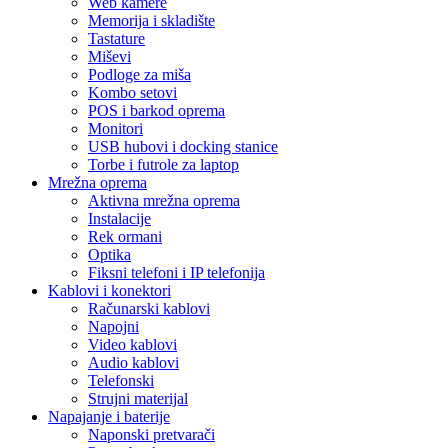
Web kamere
Memorija i skladište
Tastature
Miševi
Podloge za miša
Kombo setovi
POS i barkod oprema
Monitori
USB hubovi i docking stanice
Torbe i futrole za laptop
Mrežna oprema
Aktivna mrežna oprema
Instalacije
Rek ormani
Optika
Fiksni telefoni i IP telefonija
Kablovi i konektori
Računarski kablovi
Napojni
Video kablovi
Audio kablovi
Telefonski
Strujni materijal
Napajanje i baterije
Naponski pretvarači