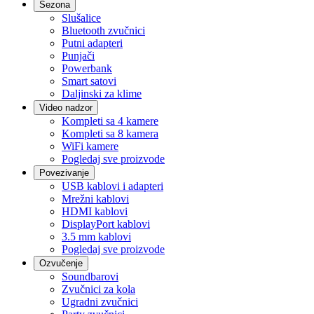
Sezona
Slušalice
Bluetooth zvučnici
Putni adapteri
Punjači
Powerbank
Smart satovi
Daljinski za klime
Video nadzor
Kompleti sa 4 kamere
Kompleti sa 8 kamera
WiFi kamere
Pogledaj sve proizvode
Povezivanje
USB kablovi i adapteri
Mrežni kablovi
HDMI kablovi
DisplayPort kablovi
3.5 mm kablovi
Pogledaj sve proizvode
Ozvučenje
Soundbarovi
Zvučnici za kola
Ugradni zvučnici