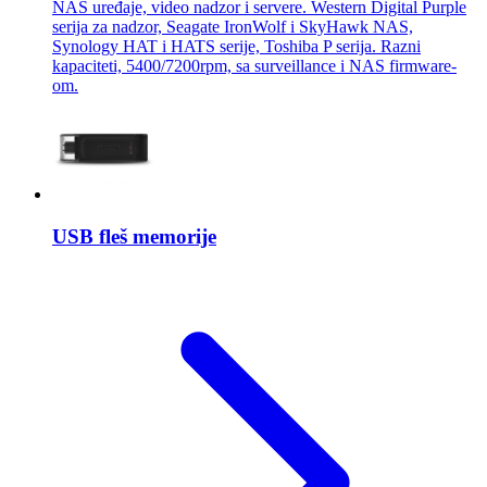
NAS uređaje, video nadzor i servere. Western Digital Purple
serija za nadzor, Seagate IronWolf i SkyHawk NAS,
Synology HAT i HATS serije, Toshiba P serija. Razni
kapaciteti, 5400/7200rpm, sa surveillance i NAS firmware-
om.
USB fleš memorije