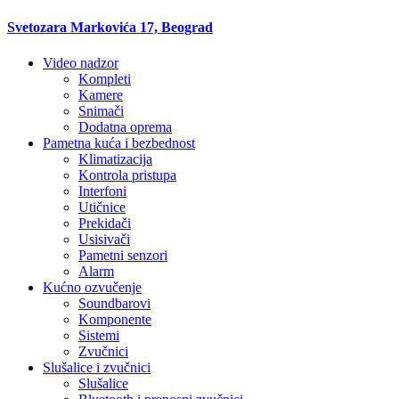
Svetozara Markovića 17, Beograd
Video nadzor
Kompleti
Kamere
Snimači
Dodatna oprema
Pametna kuća i bezbednost
Klimatizacija
Kontrola pristupa
Interfoni
Utičnice
Prekidači
Usisivači
Pametni senzori
Alarm
Kućno ozvučenje
Soundbarovi
Komponente
Sistemi
Zvučnici
Slušalice i zvučnici
Slušalice