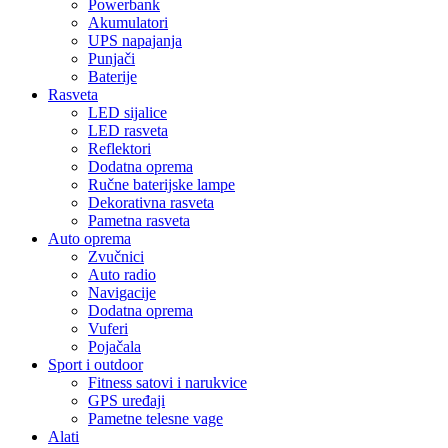
Powerbank
Akumulatori
UPS napajanja
Punjači
Baterije
Rasveta
LED sijalice
LED rasveta
Reflektori
Dodatna oprema
Ručne baterijske lampe
Dekorativna rasveta
Pametna rasveta
Auto oprema
Zvučnici
Auto radio
Navigacije
Dodatna oprema
Vuferi
Pojačala
Sport i outdoor
Fitness satovi i narukvice
GPS uređaji
Pametne telesne vage
Alati