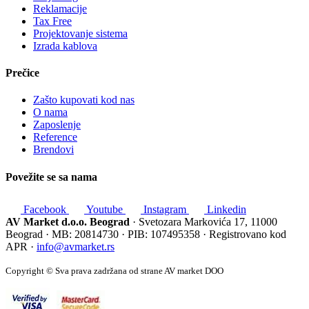
Reklamacije
Tax Free
Projektovanje sistema
Izrada kablova
Prečice
Zašto kupovati kod nas
O nama
Zaposlenje
Reference
Brendovi
Povežite se sa nama
Facebook
Youtube
Instagram
Linkedin
AV Market d.o.o. Beograd
· Svetozara Markovića 17, 11000
Beograd · MB: 20814730 · PIB: 107495358 · Registrovano kod
APR ·
info@avmarket.rs
Copyright © Sva prava zadržana od strane AV market DOO