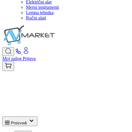
Električni alat
Merni instrumenti
Lemna tehnika
Ručni alati
Moj nalog
Prijava
Proizvodi