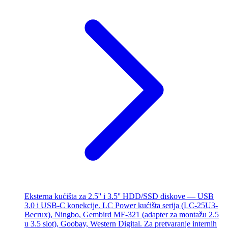
Eksterna kućišta za 2.5'' i 3.5'' HDD/SSD diskove — USB
3.0 i USB-C konekcije. LC Power kućišta serija (LC-25U3-
Becrux), Ningbo, Gembird MF-321 (adapter za montažu 2.5
u 3.5 slot), Goobay, Western Digital. Za pretvaranje internih