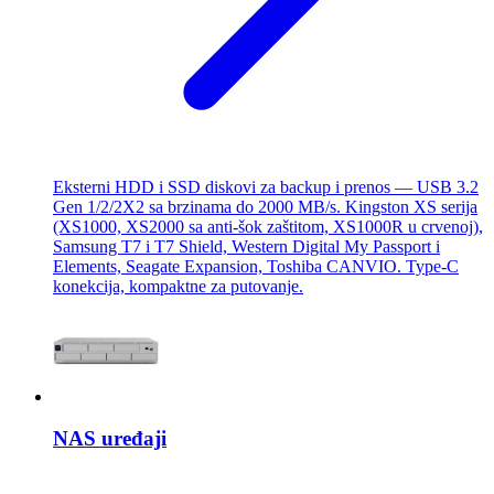
Eksterni HDD i SSD diskovi za backup i prenos — USB 3.2
Gen 1/2/2X2 sa brzinama do 2000 MB/s. Kingston XS serija
(XS1000, XS2000 sa anti-šok zaštitom, XS1000R u crvenoj),
Samsung T7 i T7 Shield, Western Digital My Passport i
Elements, Seagate Expansion, Toshiba CANVIO. Type-C
konekcija, kompaktne za putovanje.
NAS uređaji