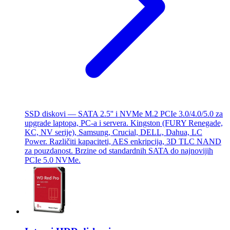
SSD diskovi — SATA 2.5'' i NVMe M.2 PCIe 3.0/4.0/5.0 za
upgrade laptopа, PC-a i servera. Kingston (FURY Renegade,
KC, NV serije), Samsung, Crucial, DELL, Dahua, LC
Power. Različiti kapaciteti, AES enkripcija, 3D TLC NAND
za pouzdanost. Brzine od standardnih SATA do najnovijih
PCIe 5.0 NVMe.