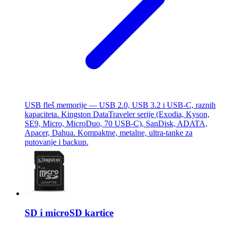
USB fleš memorije — USB 2.0, USB 3.2 i USB-C, raznih
kapaciteta. Kingston DataTraveler serije (Exodia, Kyson,
SE9, Micro, MicroDuo, 70 USB-C), SanDisk, ADATA,
Apacer, Dahua. Kompaktne, metalne, ultra-tanke za
putovanje i backup.
SD i microSD kartice