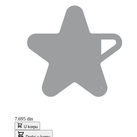
7.695 din
U korpu
Dodaj u korpu