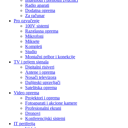
Bluetooth i prenosni zvučnici
Radio aparati
Dodatna oprema
Za računar
Pro ozvučenje
100V sistemi
Razglasna oprema
Mikrofoni
Miksete
Kompleti
Studio
Montažni pribor i konekcije
TV i prijem signala
Digitalni risiveri
Antene i oprema
Nosači televizora
Daljinski upravljači
Satelitska oprema
Video oprema
Projektori i oprema
Fotoaparati i akcione kamere
Profesionalni ekrani
Dronovi
Konferencijski sistemi
IT periferija