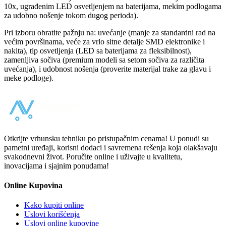
10x, ugrađenim LED osvetljenjem na baterijama, mekim podlogama
za udobno nošenje tokom dugog perioda).
Pri izboru obratite pažnju na: uvećanje (manje za standardni rad na
većim površinama, veće za vrlo sitne detalje SMD elektronike i
nakita), tip osvetljenja (LED sa baterijama za fleksibilnost),
zamenljiva sočiva (premium modeli sa setom sočiva za različita
uvećanja), i udobnost nošenja (proverite materijal trake za glavu i
meke podloge).
Otkrijte vrhunsku tehniku po pristupačnim cenama! U ponudi su
pametni uređaji, korisni dodaci i savremena rešenja koja olakšavaju
svakodnevni život. Poručite online i uživajte u kvalitetu,
inovacijama i sjajnim ponudama!
Online Kupovina
Kako kupiti online
Uslovi korišćenja
Uslovi online kupovine