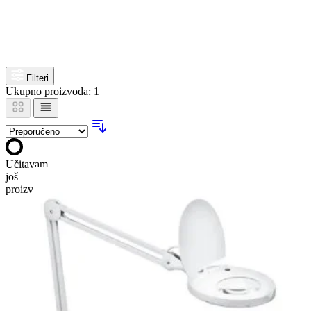
Filteri
Ukupno proizvoda: 1
Učitavam
još
proizvoda…