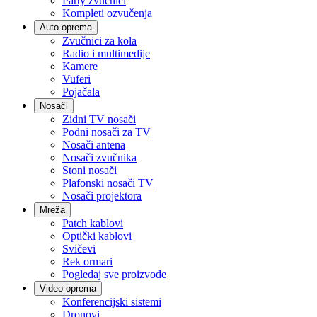
Party zvučnici
Kompleti ozvučenja
Auto oprema
Zvučnici za kola
Radio i multimedije
Kamere
Vuferi
Pojačala
Nosači
Zidni TV nosači
Podni nosači za TV
Nosači antena
Nosači zvučnika
Stoni nosači
Plafonski nosači TV
Nosači projektora
Mreža
Patch kablovi
Optički kablovi
Svičevi
Rek ormari
Pogledaj sve proizvode
Video oprema
Konferencijski sistemi
Dronovi