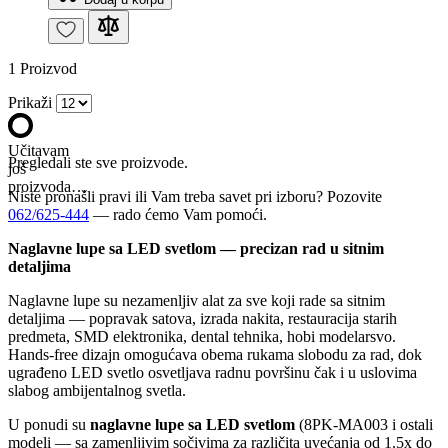
1
Proizvod
Prikaži
Učitavam
Pregledali ste sve proizvode.
još
proizvoda…
Niste pronašli pravi ili Vam treba savet pri izboru? Pozovite
062/625-444
— rado ćemo Vam pomoći.
Naglavne lupe sa LED svetlom — precizan rad u sitnim
detaljima
Naglavne lupe su nezamenljiv alat za sve koji rade sa sitnim
detaljima — popravak satova, izrada nakita, restauracija starih
predmeta, SMD elektronika, dental tehnika, hobi modelarsvo.
Hands-free dizajn omogućava obema rukama slobodu za rad, dok
ugrađeno LED svetlo osvetljava radnu površinu čak i u uslovima
slabog ambijentalnog svetla.
U ponudi su
naglavne lupe sa LED svetlom
(8PK-MA003 i ostali
modeli — sa zamenljivim sočivima za različita uvećanja od 1.5x do