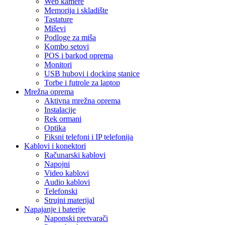
Web kamere
Memorija i skladište
Tastature
Miševi
Podloge za miša
Kombo setovi
POS i barkod oprema
Monitori
USB hubovi i docking stanice
Torbe i futrole za laptop
Mrežna oprema
Aktivna mrežna oprema
Instalacije
Rek ormani
Optika
Fiksni telefoni i IP telefonija
Kablovi i konektori
Računarski kablovi
Napojni
Video kablovi
Audio kablovi
Telefonski
Strujni materijal
Napajanje i baterije
Naponski pretvarači