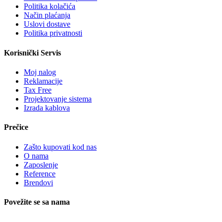
Politika kolačića
Način plaćanja
Uslovi dostave
Politika privatnosti
Korisnički Servis
Moj nalog
Reklamacije
Tax Free
Projektovanje sistema
Izrada kablova
Prečice
Zašto kupovati kod nas
O nama
Zaposlenje
Reference
Brendovi
Povežite se sa nama