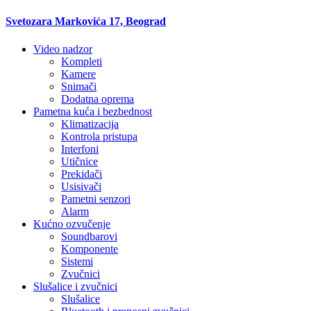
Svetozara Markovića 17, Beograd
Video nadzor
Kompleti
Kamere
Snimači
Dodatna oprema
Pametna kuća i bezbednost
Klimatizacija
Kontrola pristupa
Interfoni
Utičnice
Prekidači
Usisivači
Pametni senzori
Alarm
Kućno ozvučenje
Soundbarovi
Komponente
Sistemi
Zvučnici
Slušalice i zvučnici
Slušalice