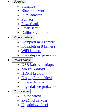
Sezona
Slušalice
Bluetooth zvučnici
Putni adapteri
Punjači
Powerbank
Smart satovi
Daljinski za klime
Video nadzor
Kompleti sa 4 kamere
Kompleti sa 8 kamera
WiFi kamere
Pogledaj sve proizvode
Povezivanje
USB kablovi i adapteri
Mrežni kablovi
HDMI kablovi
DisplayPort kablovi
3.5 mm kablovi
Pogledaj sve proizvode
Ozvučenje
Soundbarovi
Zvučnici za kola
Ugradni zvučnici