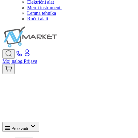
Električni alat
Merni instrumenti
Lemna tehnika
Ručni alati
Moj nalog
Prijava
Proizvodi