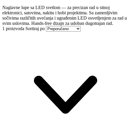
Naglavne lupe sa LED svetlom — za precizan rad u sitnoj
elektronici, satovima, nakitu i hobi projektima. Sa zamenljivim
sočivima različitih uvećanja i ugrađenim LED osvetljenjem za rad u
svim uslovima. Hands-free dizajn za udoban dugotrajan rad.
1 proizvoda
Sortiraj po