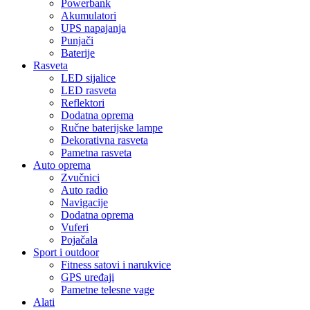
Powerbank
Akumulatori
UPS napajanja
Punjači
Baterije
Rasveta
LED sijalice
LED rasveta
Reflektori
Dodatna oprema
Ručne baterijske lampe
Dekorativna rasveta
Pametna rasveta
Auto oprema
Zvučnici
Auto radio
Navigacije
Dodatna oprema
Vuferi
Pojačala
Sport i outdoor
Fitness satovi i narukvice
GPS uređaji
Pametne telesne vage
Alati