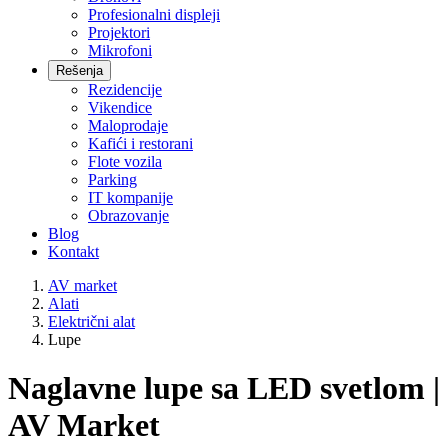
Profesionalni displeji
Projektori
Mikrofoni
Rešenja
Rezidencije
Vikendice
Maloprodaje
Kafići i restorani
Flote vozila
Parking
IT kompanije
Obrazovanje
Blog
Kontakt
AV market
Alati
Električni alat
Lupe
Naglavne lupe sa LED svetlom |
AV Market