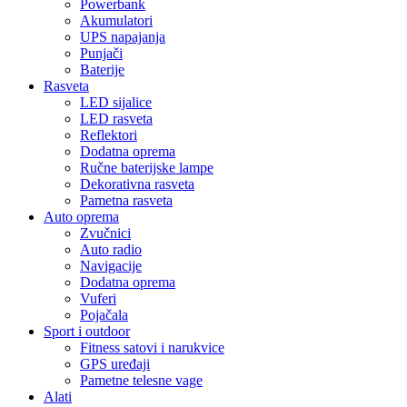
Powerbank
Akumulatori
UPS napajanja
Punjači
Baterije
Rasveta
LED sijalice
LED rasveta
Reflektori
Dodatna oprema
Ručne baterijske lampe
Dekorativna rasveta
Pametna rasveta
Auto oprema
Zvučnici
Auto radio
Navigacije
Dodatna oprema
Vuferi
Pojačala
Sport i outdoor
Fitness satovi i narukvice
GPS uređaji
Pametne telesne vage
Alati