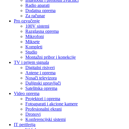
Bluetooth i prenosni zvučnici
Radio aparati
Dodatna oprema
Za računar
Pro ozvučenje
100V sistemi
Razglasna oprema
Mikrofoni
Miksete
Kompleti
Studio
Montažni pribor i konekcije
TV i prijem signala
Digitalni risiveri
Antene i oprema
Nosači televizora
Daljinski upravljači
Satelitska oprema
Video oprema
Projektori i oprema
Fotoaparati i akcione kamere
Profesionalni ekrani
Dronovi
Konferencijski sistemi
IT periferija