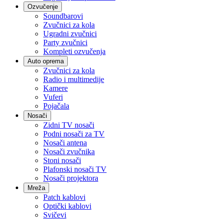
Ozvučenje
Soundbarovi
Zvučnici za kola
Ugradni zvučnici
Party zvučnici
Kompleti ozvučenja
Auto oprema
Zvučnici za kola
Radio i multimedije
Kamere
Vuferi
Pojačala
Nosači
Zidni TV nosači
Podni nosači za TV
Nosači antena
Nosači zvučnika
Stoni nosači
Plafonski nosači TV
Nosači projektora
Mreža
Patch kablovi
Optički kablovi
Svičevi