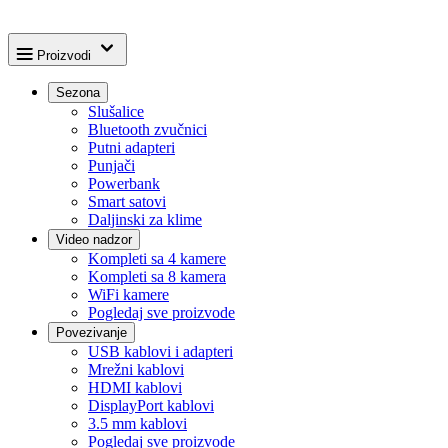
Proizvodi
Sezona
Slušalice
Bluetooth zvučnici
Putni adapteri
Punjači
Powerbank
Smart satovi
Daljinski za klime
Video nadzor
Kompleti sa 4 kamere
Kompleti sa 8 kamera
WiFi kamere
Pogledaj sve proizvode
Povezivanje
USB kablovi i adapteri
Mrežni kablovi
HDMI kablovi
DisplayPort kablovi
3.5 mm kablovi
Pogledaj sve proizvode