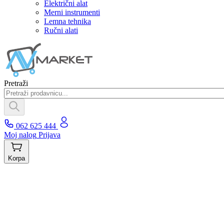
Električni alat
Merni instrumenti
Lemna tehnika
Ručni alati
Pretraži
062 625 444
Moj nalog
Prijava
Korpa