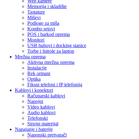
Web kamere
Memorija i skladište
Tastature
Miševi
Podloge za miša
Kombo setovi
POS i barkod oprema
Monitori
USB hubovi i docking stanice
Torbe i futrole za laptop
Mrežna oprema
Aktivna mrežna oprema
Instalacije
Rek ormani
Optika
Fiksni telefoni i IP telefonija
Kablovi i konektori
Računarski kablovi
Napojni
Video kablovi
Audio kablovi
Telefonski
Strujni materijal
Napajanje i baterije
Naponski pretvarači