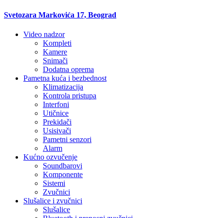
Svetozara Markovića 17, Beograd
Video nadzor
Kompleti
Kamere
Snimači
Dodatna oprema
Pametna kuća i bezbednost
Klimatizacija
Kontrola pristupa
Interfoni
Utičnice
Prekidači
Usisivači
Pametni senzori
Alarm
Kućno ozvučenje
Soundbarovi
Komponente
Sistemi
Zvučnici
Slušalice i zvučnici
Slušalice