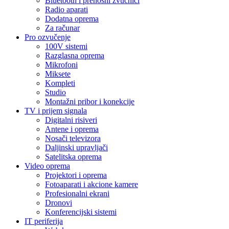
Bluetooth i prenosni zvučnici
Radio aparati
Dodatna oprema
Za računar
Pro ozvučenje
100V sistemi
Razglasna oprema
Mikrofoni
Miksete
Kompleti
Studio
Montažni pribor i konekcije
TV i prijem signala
Digitalni risiveri
Antene i oprema
Nosači televizora
Daljinski upravljači
Satelitska oprema
Video oprema
Projektori i oprema
Fotoaparati i akcione kamere
Profesionalni ekrani
Dronovi
Konferencijski sistemi
IT periferija