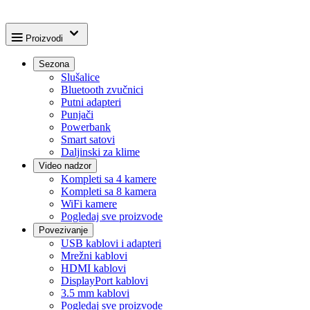
Proizvodi
Sezona
Slušalice
Bluetooth zvučnici
Putni adapteri
Punjači
Powerbank
Smart satovi
Daljinski za klime
Video nadzor
Kompleti sa 4 kamere
Kompleti sa 8 kamera
WiFi kamere
Pogledaj sve proizvode
Povezivanje
USB kablovi i adapteri
Mrežni kablovi
HDMI kablovi
DisplayPort kablovi
3.5 mm kablovi
Pogledaj sve proizvode