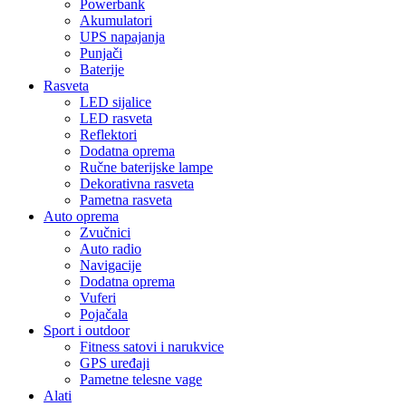
Powerbank
Akumulatori
UPS napajanja
Punjači
Baterije
Rasveta
LED sijalice
LED rasveta
Reflektori
Dodatna oprema
Ručne baterijske lampe
Dekorativna rasveta
Pametna rasveta
Auto oprema
Zvučnici
Auto radio
Navigacije
Dodatna oprema
Vuferi
Pojačala
Sport i outdoor
Fitness satovi i narukvice
GPS uređaji
Pametne telesne vage
Alati