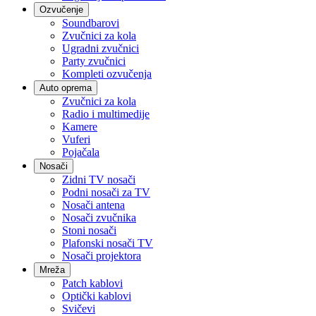
Ozvučenje
Soundbarovi
Zvučnici za kola
Ugradni zvučnici
Party zvučnici
Kompleti ozvučenja
Auto oprema
Zvučnici za kola
Radio i multimedije
Kamere
Vuferi
Pojačala
Nosači
Zidni TV nosači
Podni nosači za TV
Nosači antena
Nosači zvučnika
Stoni nosači
Plafonski nosači TV
Nosači projektora
Mreža
Patch kablovi
Optički kablovi
Svičevi