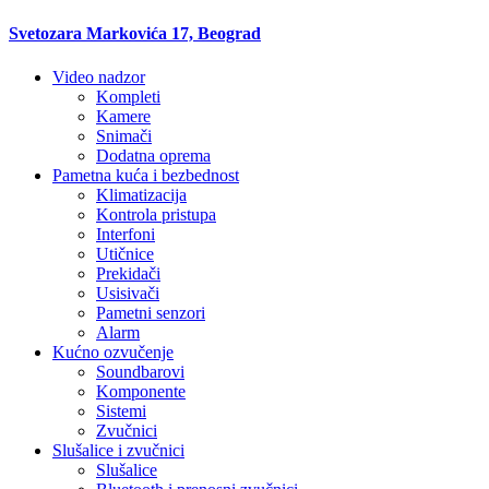
Svetozara Markovića 17, Beograd
Video nadzor
Kompleti
Kamere
Snimači
Dodatna oprema
Pametna kuća i bezbednost
Klimatizacija
Kontrola pristupa
Interfoni
Utičnice
Prekidači
Usisivači
Pametni senzori
Alarm
Kućno ozvučenje
Soundbarovi
Komponente
Sistemi
Zvučnici
Slušalice i zvučnici
Slušalice