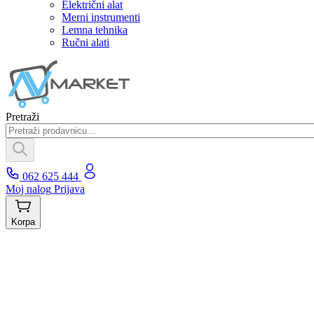
Električni alat
Merni instrumenti
Lemna tehnika
Ručni alati
Pretraži
062 625 444
Moj nalog
Prijava
Korpa