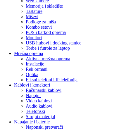
Web kamere
Memorija i skladište
Tastature
Miševi
Podloge za miša
Kombo setovi
POS i barkod oprema
Monitori
USB hubovi i docking stanice
Torbe i futrole za laptop
Mrežna oprema
Aktivna mrežna oprema
Instalacije
Rek ormani
Optika
Fiksni telefoni i IP telefonija
Kablovi i konektori
Računarski kablovi
Napojni
Video kablovi
Audio kablovi
Telefonski
Strujni materijal
Napajanje i baterije
Naponski pretvarači