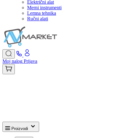
Električni alat
Merni instrumenti
Lemna tehnika
Ručni alati
Moj nalog
Prijava
Proizvodi