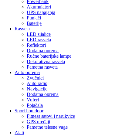
Powerbank
Akumulatori
UPS napajanja
Punjači
Baterije
Rasveta
LED sijalice
LED rasveta
Reflektori
Dodatna oprema
Ručne baterijske lampe
Dekorativna rasveta
Pametna rasveta
Auto oprema
Zvučnici
Auto radio
Navigacije
Dodatna oprema
Vuferi
Pojačala
Sport i outdoor
Fitness satovi i narukvice
GPS uređaji
Pametne telesne vage
Alati