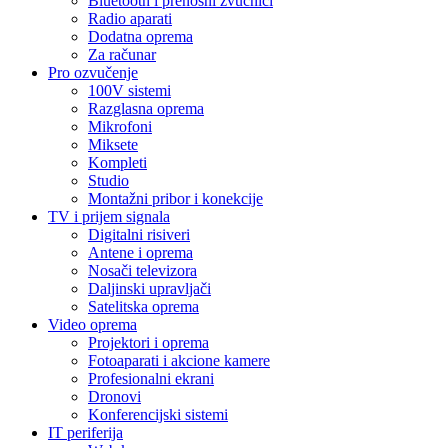
Bluetooth i prenosni zvučnici
Radio aparati
Dodatna oprema
Za računar
Pro ozvučenje
100V sistemi
Razglasna oprema
Mikrofoni
Miksete
Kompleti
Studio
Montažni pribor i konekcije
TV i prijem signala
Digitalni risiveri
Antene i oprema
Nosači televizora
Daljinski upravljači
Satelitska oprema
Video oprema
Projektori i oprema
Fotoaparati i akcione kamere
Profesionalni ekrani
Dronovi
Konferencijski sistemi
IT periferija