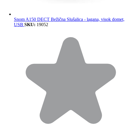
Snom A150 DECT Bežična Slušalica - lagana, visok domet,
USB
SKU:
19052