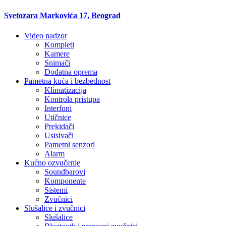
Svetozara Markovića 17, Beograd
Video nadzor
Kompleti
Kamere
Snimači
Dodatna oprema
Pametna kuća i bezbednost
Klimatizacija
Kontrola pristupa
Interfoni
Utičnice
Prekidači
Usisivači
Pametni senzori
Alarm
Kućno ozvučenje
Soundbarovi
Komponente
Sistemi
Zvučnici
Slušalice i zvučnici
Slušalice