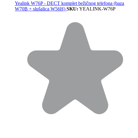
Yealink W76P - DECT komplet bežičnog telefona (baza
W70B + slušalica W56H)
SKU:
YEALINK-W76P