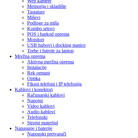
Web kamere
Memorija i skladište
Tastature
Miševi
Podloge za miša
Kombo setovi
POS i barkod oprema
Monitori
USB hubovi i docking stanice
Torbe i futrole za laptop
Mrežna oprema
Aktivna mrežna oprema
Instalacije
Rek ormani
Optika
Fiksni telefoni i IP telefonija
Kablovi i konektori
Računarski kablovi
Napojni
Video kablovi
Audio kablovi
Telefonski
Strujni materijal
Napajanje i baterije
Naponski pretvarači