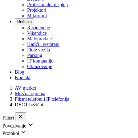
Profesionalni displeji
Projektori
Mikrofoni
Rešenja
Rezidencije
Vikendice
Maloprodaje
Kafići i restorani
Flote vozila
Parking
IT kompanije
Obrazovanje
Blog
Kontakt
AV market
Mrežna oprema
Fiksni telefoni i IP telefonija
DECT bežični
Filteri
Povezivanje
Protokol