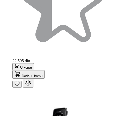
22.595 din
U korpu
Dodaj u korpu