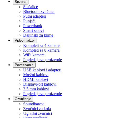
Sezona
Slušalice
Bluetooth zvučnici
Putni adapteri
Punjači
Powerbank
Smart satovi
Daljinski za klime
Video nadzor
Kompleti sa 4 kamere
Kompleti sa 8 kamera
WiFi kamere
Pogledaj sve proizvode
Povezivanje
USB kablovi i adapteri
Mrežni kablovi
HDMI kablovi
DisplayPort kablovi
3.5 mm kablovi
Pogledaj sve proizvode
Ozvučenje
Soundbarovi
Zvučnici za kola
Ugradni zvučnici