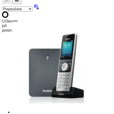
Učitavam
još
proizvoda…