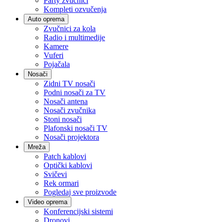
Party zvučnici
Kompleti ozvučenja
Auto oprema
Zvučnici za kola
Radio i multimedije
Kamere
Vuferi
Pojačala
Nosači
Zidni TV nosači
Podni nosači za TV
Nosači antena
Nosači zvučnika
Stoni nosači
Plafonski nosači TV
Nosači projektora
Mreža
Patch kablovi
Optički kablovi
Svičevi
Rek ormari
Pogledaj sve proizvode
Video oprema
Konferencijski sistemi
Dronovi