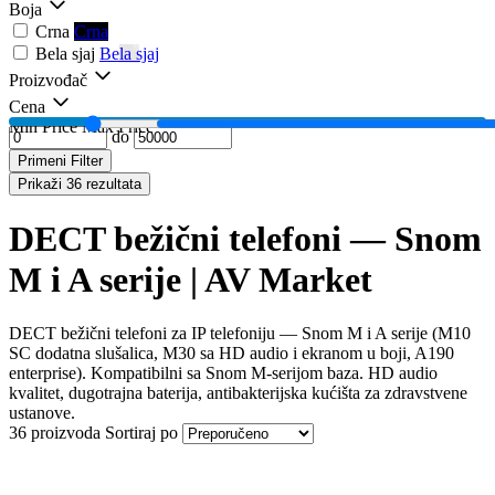
Boja
Crna
Crna
Bela sjaj
Bela sjaj
Proizvođač
Cena
Min Price
Max Price
do
Primeni Filter
Prikaži 36 rezultata
DECT bežični telefoni — Snom
M i A serije | AV Market
DECT bežični telefoni za IP telefoniju — Snom M i A serije (M10
SC dodatna slušalica, M30 sa HD audio i ekranom u boji, A190
enterprise). Kompatibilni sa Snom M-serijom baza. HD audio
kvalitet, dugotrajna baterija, antibakterijska kućišta za zdravstvene
ustanove.
36 proizvoda
Sortiraj po