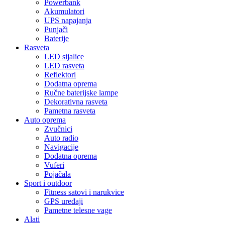
Powerbank
Akumulatori
UPS napajanja
Punjači
Baterije
Rasveta
LED sijalice
LED rasveta
Reflektori
Dodatna oprema
Ručne baterijske lampe
Dekorativna rasveta
Pametna rasveta
Auto oprema
Zvučnici
Auto radio
Navigacije
Dodatna oprema
Vuferi
Pojačala
Sport i outdoor
Fitness satovi i narukvice
GPS uređaji
Pametne telesne vage
Alati