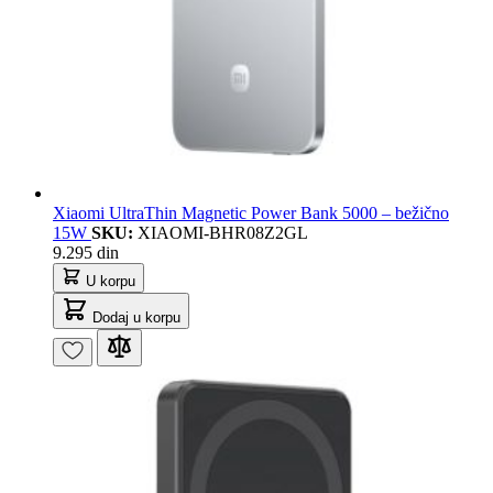
Xiaomi UltraThin Magnetic Power Bank 5000 – bežično
15W
SKU:
XIAOMI-BHR08Z2GL
9.295 din
U korpu
Dodaj u korpu