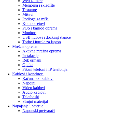
Web kamere
Memorija i skladište
Tastature
Miševi
Podloge za miša
Kombo setovi
POS i barkod oprema
Monitori
USB hubovi i docking stanice
Torbe i futrole za laptop
Mrežna oprema
Aktivna mrežna oprema
Instalacije
Rek ormani
Optika
Fiksni telefoni i IP telefonija
Kablovi i konektori
Računarski kablovi
Napojni
Video kablovi
Audio kablovi
Telefonski
Strujni materijal
Napajanje i baterije
Naponski pretvarači