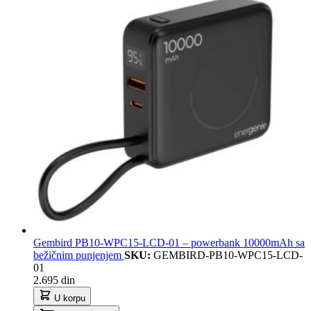
Gembird PB10-WPC15-LCD-01 – powerbank 10000mAh sa
bežičnim punjenjem
SKU:
GEMBIRD-PB10-WPC15-LCD-
01
2.695 din
U korpu