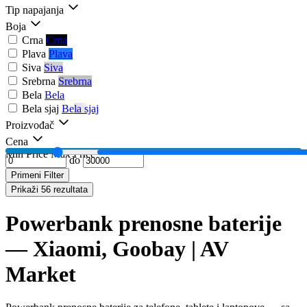
Tip napajanja
Boja
Crna
Crna
Plava
Plava
Siva
Siva
Srebrna
Srebrna
Bela
Bela
Bela sjaj
Bela sjaj
Proizvođač
Cena
Min Price
Max Price
do
Primeni Filter
Prikaži 56 rezultata
Powerbank prenosne baterije
— Xiaomi, Goobay | AV
Market