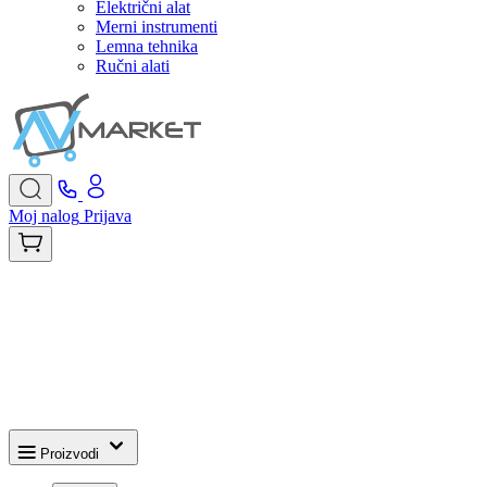
Električni alat
Merni instrumenti
Lemna tehnika
Ručni alati
Moj nalog
Prijava
Proizvodi