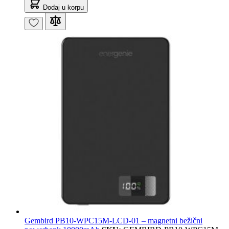
Dodaj u korpu
Gembird PB10-WPC15M-LCD-01 – magnetni bežični