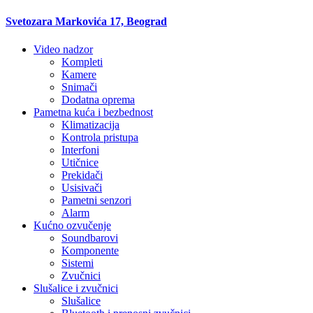
Svetozara Markovića 17, Beograd
Video nadzor
Kompleti
Kamere
Snimači
Dodatna oprema
Pametna kuća i bezbednost
Klimatizacija
Kontrola pristupa
Interfoni
Utičnice
Prekidači
Usisivači
Pametni senzori
Alarm
Kućno ozvučenje
Soundbarovi
Komponente
Sistemi
Zvučnici
Slušalice i zvučnici
Slušalice