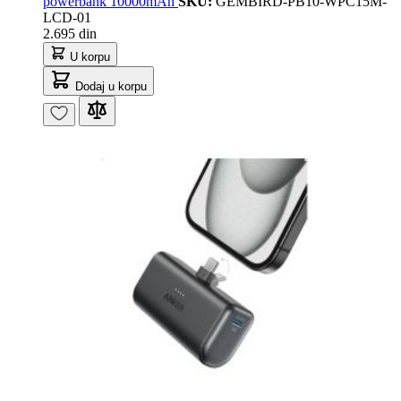
powerbank 10000mAh
SKU:
GEMBIRD-PB10-WPC15M-
LCD-01
2.695 din
U korpu
Dodaj u korpu