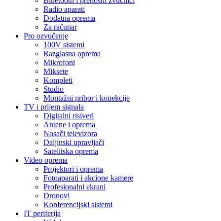
Bluetooth i prenosni zvučnici
Radio aparati
Dodatna oprema
Za računar
Pro ozvučenje
100V sistemi
Razglasna oprema
Mikrofoni
Miksete
Kompleti
Studio
Montažni pribor i konekcije
TV i prijem signala
Digitalni risiveri
Antene i oprema
Nosači televizora
Daljinski upravljači
Satelitska oprema
Video oprema
Projektori i oprema
Fotoaparati i akcione kamere
Profesionalni ekrani
Dronovi
Konferencijski sistemi
IT periferija