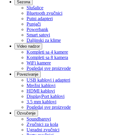
Sezona
Slušalice
Bluetooth zvučnici
Putni adapteri
Punjači
Powerbank
Smart satovi
Daljinski za klime
Video nadzor
Kompleti sa 4 kamere
Kompleti sa 8 kamera
WiFi kamere
Pogledaj sve proizvode
Povezivanje
USB kablovi i adapteri
Mrežni kablovi
HDMI kablovi
DisplayPort kablovi
3.5 mm kablovi
Pogledaj sve proizvode
Ozvučenje
Soundbarovi
Zvučnici za kola
Ugradni zvučnici