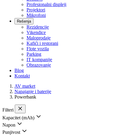
Profesionalni displeji
Projektori
Mikrofoni
Rešenja
Rezidencije
Vikendice
Maloprodaje
Kafići i restorani
Flote vozila
Parking
IT kompanije
Obrazovanje
Blog
Kontakt
AV market
Napajanje i baterije
Powerbank
Filteri
Kapacitet (mAh)
Napon
Punjivost