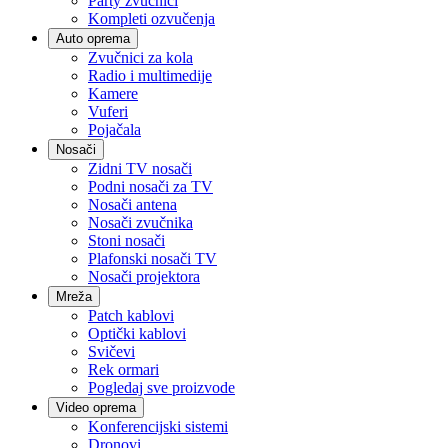
Party zvučnici
Kompleti ozvučenja
Auto oprema
Zvučnici za kola
Radio i multimedije
Kamere
Vuferi
Pojačala
Nosači
Zidni TV nosači
Podni nosači za TV
Nosači antena
Nosači zvučnika
Stoni nosači
Plafonski nosači TV
Nosači projektora
Mreža
Patch kablovi
Optički kablovi
Svičevi
Rek ormari
Pogledaj sve proizvode
Video oprema
Konferencijski sistemi
Dronovi