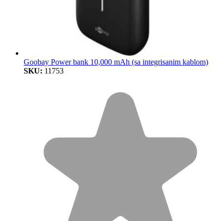
Goobay Power bank 10,000 mAh (sa integrisanim kablom)
SKU:
11753