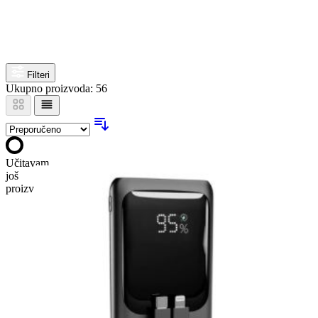
Filteri
Ukupno proizvoda: 56
Učitavam
još
proizvoda…