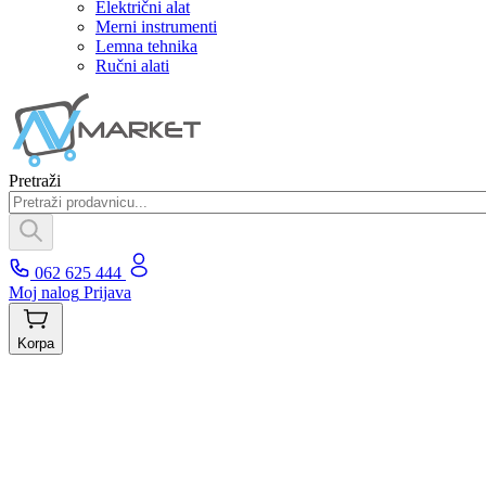
Električni alat
Merni instrumenti
Lemna tehnika
Ručni alati
Pretraži
062 625 444
Moj nalog
Prijava
Korpa