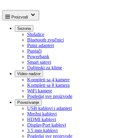
Proizvodi
Sezona
Slušalice
Bluetooth zvučnici
Putni adapteri
Punjači
Powerbank
Smart satovi
Daljinski za klime
Video nadzor
Kompleti sa 4 kamere
Kompleti sa 8 kamera
WiFi kamere
Pogledaj sve proizvode
Povezivanje
USB kablovi i adapteri
Mrežni kablovi
HDMI kablovi
DisplayPort kablovi
3.5 mm kablovi
Pogledaj sve proizvode