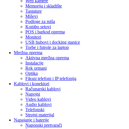
Web kamere
Memorija i skladište
Tastature
Miševi
Podloge za miša
Kombo setovi
POS i barkod oprema
Monitori
USB hubovi i docking stanice
Torbe i futrole za laptop
Mrežna oprema
Aktivna mrežna oprema
Instalacije
Rek ormani
Optika
Fiksni telefoni i IP telefonija
Kablovi i konektori
Računarski kablovi
Napojni
Video kablovi
Audio kablovi
Telefonski
Strujni materijal
Napajanje i baterije
Naponski pretvarači