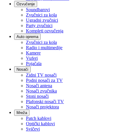
Ozvučenje
Soundbarovi
Zvučnici za kola
Ugradni zvučnici
Party zvučnici
Kompleti ozvučenja
Auto oprema
Zvučnici za kola
Radio i multimedije
Kamere
Vuferi
Pojačala
Nosači
Zidni TV nosači
Podni nosači za TV
Nosači antena
Nosači zvučnika
Stoni nosači
Plafonski nosači TV
Nosači projektora
Mreža
Patch kablovi
Optički kablovi
Svičevi