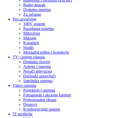
Bluetooth i prenosni zvučnici
Radio aparati
Dodatna oprema
Za računar
Pro ozvučenje
100V sistemi
Razglasna oprema
Mikrofoni
Miksete
Kompleti
Studio
Montažni pribor i konekcije
TV i prijem signala
Digitalni risiveri
Antene i oprema
Nosači televizora
Daljinski upravljači
Satelitska oprema
Video oprema
Projektori i oprema
Fotoaparati i akcione kamere
Profesionalni ekrani
Dronovi
Konferencijski sistemi
IT periferija