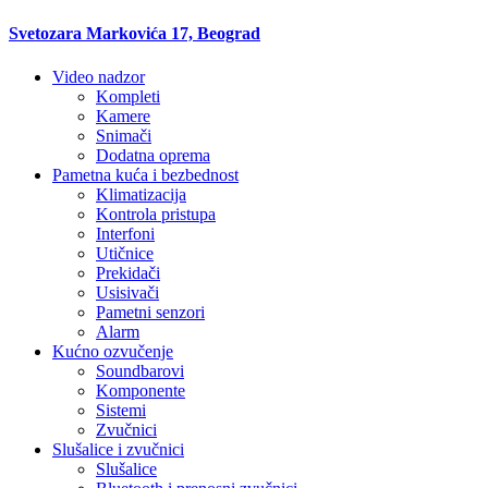
Svetozara Markovića 17, Beograd
Video nadzor
Kompleti
Kamere
Snimači
Dodatna oprema
Pametna kuća i bezbednost
Klimatizacija
Kontrola pristupa
Interfoni
Utičnice
Prekidači
Usisivači
Pametni senzori
Alarm
Kućno ozvučenje
Soundbarovi
Komponente
Sistemi
Zvučnici
Slušalice i zvučnici
Slušalice