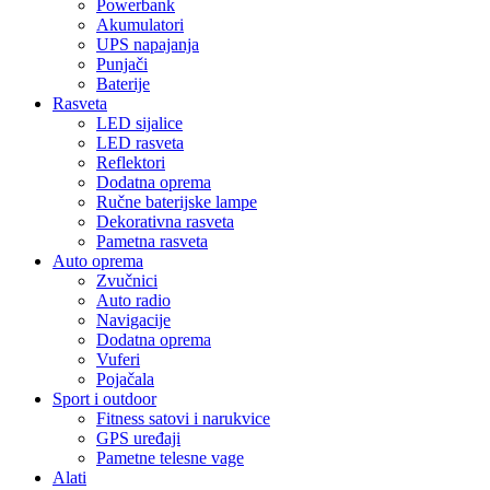
Powerbank
Akumulatori
UPS napajanja
Punjači
Baterije
Rasveta
LED sijalice
LED rasveta
Reflektori
Dodatna oprema
Ručne baterijske lampe
Dekorativna rasveta
Pametna rasveta
Auto oprema
Zvučnici
Auto radio
Navigacije
Dodatna oprema
Vuferi
Pojačala
Sport i outdoor
Fitness satovi i narukvice
GPS uređaji
Pametne telesne vage
Alati