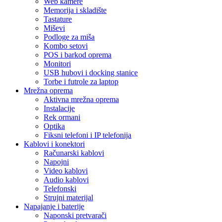
Web kamere
Memorija i skladište
Tastature
Miševi
Podloge za miša
Kombo setovi
POS i barkod oprema
Monitori
USB hubovi i docking stanice
Torbe i futrole za laptop
Mrežna oprema
Aktivna mrežna oprema
Instalacije
Rek ormani
Optika
Fiksni telefoni i IP telefonija
Kablovi i konektori
Računarski kablovi
Napojni
Video kablovi
Audio kablovi
Telefonski
Strujni materijal
Napajanje i baterije
Naponski pretvarači