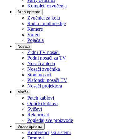
Party zvučnici
Kompleti ozvučenja
Auto oprema
Zvučnici za kola
Radio i multimedije
Kamere
Vuferi
Pojačala
Nosači
Zidni TV nosači
Podni nosači za TV
Nosači antena
Nosači zvučnika
Stoni nosači
Plafonski nosači TV
Nosači projektora
Mreža
Patch kablovi
Optički kablovi
Svičevi
Rek ormari
Pogledaj sve proizvode
Video oprema
Konferencijski sistemi
Dronovi