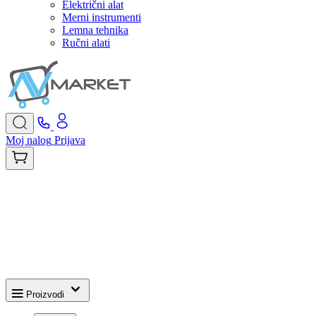
Električni alat
Merni instrumenti
Lemna tehnika
Ručni alati
Moj nalog
Prijava
Proizvodi