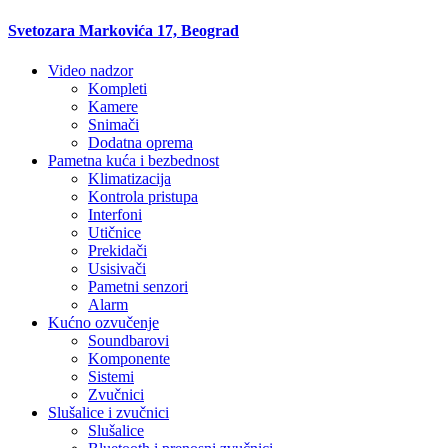
Svetozara Markovića 17, Beograd
Video nadzor
Kompleti
Kamere
Snimači
Dodatna oprema
Pametna kuća i bezbednost
Klimatizacija
Kontrola pristupa
Interfoni
Utičnice
Prekidači
Usisivači
Pametni senzori
Alarm
Kućno ozvučenje
Soundbarovi
Komponente
Sistemi
Zvučnici
Slušalice i zvučnici
Slušalice