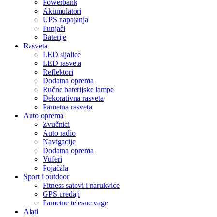
Powerbank
Akumulatori
UPS napajanja
Punjači
Baterije
Rasveta
LED sijalice
LED rasveta
Reflektori
Dodatna oprema
Ručne baterijske lampe
Dekorativna rasveta
Pametna rasveta
Auto oprema
Zvučnici
Auto radio
Navigacije
Dodatna oprema
Vuferi
Pojačala
Sport i outdoor
Fitness satovi i narukvice
GPS uređaji
Pametne telesne vage
Alati