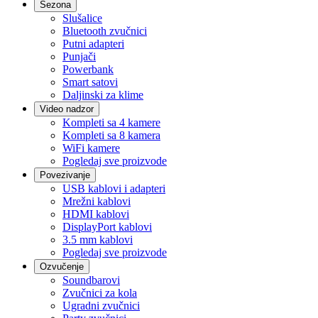
Sezona
Slušalice
Bluetooth zvučnici
Putni adapteri
Punjači
Powerbank
Smart satovi
Daljinski za klime
Video nadzor
Kompleti sa 4 kamere
Kompleti sa 8 kamera
WiFi kamere
Pogledaj sve proizvode
Povezivanje
USB kablovi i adapteri
Mrežni kablovi
HDMI kablovi
DisplayPort kablovi
3.5 mm kablovi
Pogledaj sve proizvode
Ozvučenje
Soundbarovi
Zvučnici za kola
Ugradni zvučnici