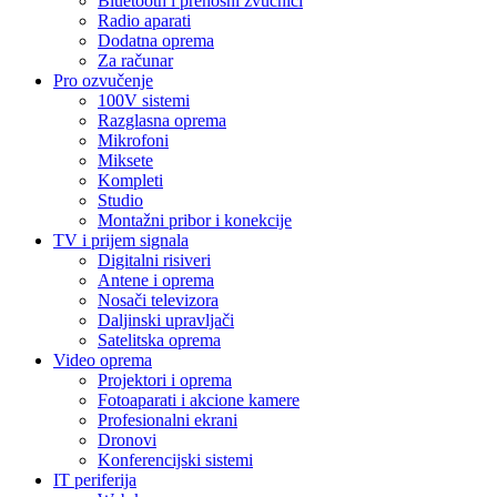
Bluetooth i prenosni zvučnici
Radio aparati
Dodatna oprema
Za računar
Pro ozvučenje
100V sistemi
Razglasna oprema
Mikrofoni
Miksete
Kompleti
Studio
Montažni pribor i konekcije
TV i prijem signala
Digitalni risiveri
Antene i oprema
Nosači televizora
Daljinski upravljači
Satelitska oprema
Video oprema
Projektori i oprema
Fotoaparati i akcione kamere
Profesionalni ekrani
Dronovi
Konferencijski sistemi
IT periferija