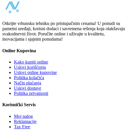
Otkrijte vrhunsku tehniku po pristupačnim cenama! U ponudi su
pametni uređaji, korisni dodaci i savremena rešenja koja olakšavaju
svakodnevni život. Poručite online i uživajte u kvalitetu,
inovacijama i sjajnim ponudama!
Online Kupovina
Kako kupiti online
Uslovi korišćenja
Uslovi online kupovine
Politika kolačića
Način plaćanja
Uslovi dostave
Politika privatnosti
Korisnički Servis
Moj nalog
Reklamacije
Tax Free