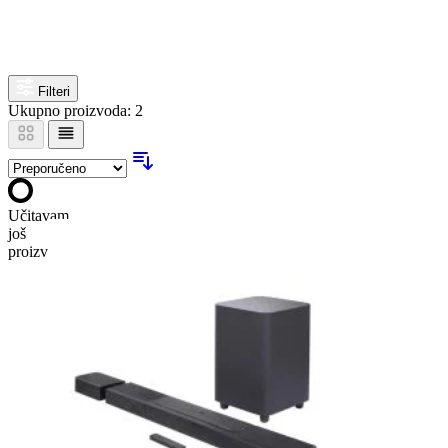
Filteri
Ukupno proizvoda: 2
Učitavam
još
proizvoda…