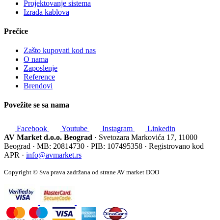
Projektovanje sistema
Izrada kablova
Prečice
Zašto kupovati kod nas
O nama
Zaposlenje
Reference
Brendovi
Povežite se sa nama
Facebook
Youtube
Instagram
Linkedin
AV Market d.o.o. Beograd
· Svetozara Markovića 17, 11000
Beograd · MB: 20814730 · PIB: 107495358 · Registrovano kod
APR ·
info@avmarket.rs
Copyright © Sva prava zadržana od strane AV market DOO