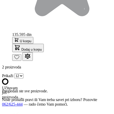
135.595 din
U korpu
Dodaj u korpu
2
proizvoda
Prikaži
Učitavam
Pregledali ste sve proizvode.
još
proizvoda…
Niste pronašli pravi ili Vam treba savet pri izboru? Pozovite
062/625-444
— rado ćemo Vam pomoći.