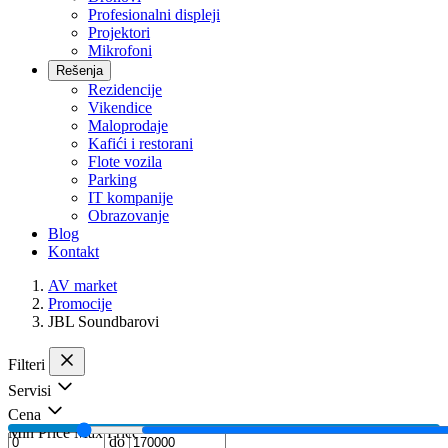
Profesionalni displeji
Projektori
Mikrofoni
Rešenja
Rezidencije
Vikendice
Maloprodaje
Kafići i restorani
Flote vozila
Parking
IT kompanije
Obrazovanje
Blog
Kontakt
AV market
Promocije
JBL Soundbarovi
Filteri
Servisi
Cena
Min Price
Max Price
do