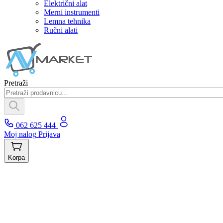
Električni alat
Merni instrumenti
Lemna tehnika
Ručni alati
Pretraži
062 625 444
Moj nalog
Prijava
Korpa