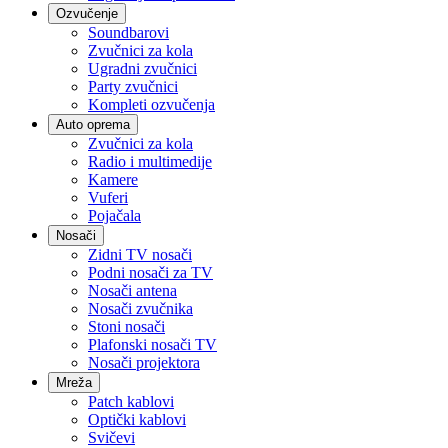
Ozvučenje
Soundbarovi
Zvučnici za kola
Ugradni zvučnici
Party zvučnici
Kompleti ozvučenja
Auto oprema
Zvučnici za kola
Radio i multimedije
Kamere
Vuferi
Pojačala
Nosači
Zidni TV nosači
Podni nosači za TV
Nosači antena
Nosači zvučnika
Stoni nosači
Plafonski nosači TV
Nosači projektora
Mreža
Patch kablovi
Optički kablovi
Svičevi