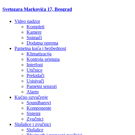
Svetozara Markovića 17, Beograd
Video nadzor
Kompleti
Kamere
Snimači
Dodatna oprema
Pametna kuća i bezbednost
Klimatizacija
Kontrola pristupa
Interfoni
Utičnice
Prekidači
Usisivači
Pametni senzori
Alarm
Kućno ozvučenje
Soundbarovi
Komponente
Sistemi
Zvučnici
Slušalice i zvučnici
Slušalice