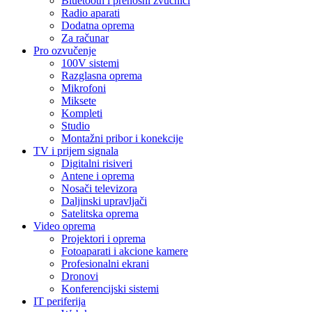
Bluetooth i prenosni zvučnici
Radio aparati
Dodatna oprema
Za računar
Pro ozvučenje
100V sistemi
Razglasna oprema
Mikrofoni
Miksete
Kompleti
Studio
Montažni pribor i konekcije
TV i prijem signala
Digitalni risiveri
Antene i oprema
Nosači televizora
Daljinski upravljači
Satelitska oprema
Video oprema
Projektori i oprema
Fotoaparati i akcione kamere
Profesionalni ekrani
Dronovi
Konferencijski sistemi
IT periferija