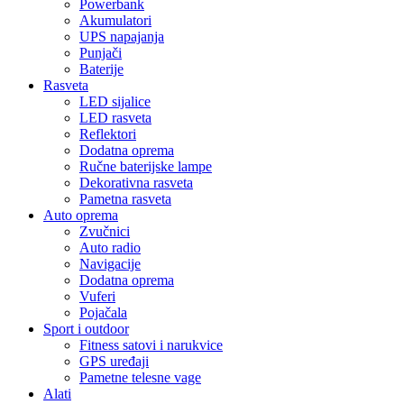
Powerbank
Akumulatori
UPS napajanja
Punjači
Baterije
Rasveta
LED sijalice
LED rasveta
Reflektori
Dodatna oprema
Ručne baterijske lampe
Dekorativna rasveta
Pametna rasveta
Auto oprema
Zvučnici
Auto radio
Navigacije
Dodatna oprema
Vuferi
Pojačala
Sport i outdoor
Fitness satovi i narukvice
GPS uređaji
Pametne telesne vage
Alati