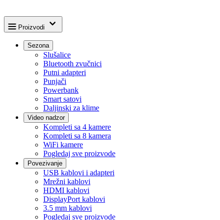
Proizvodi
Sezona
Slušalice
Bluetooth zvučnici
Putni adapteri
Punjači
Powerbank
Smart satovi
Daljinski za klime
Video nadzor
Kompleti sa 4 kamere
Kompleti sa 8 kamera
WiFi kamere
Pogledaj sve proizvode
Povezivanje
USB kablovi i adapteri
Mrežni kablovi
HDMI kablovi
DisplayPort kablovi
3.5 mm kablovi
Pogledaj sve proizvode