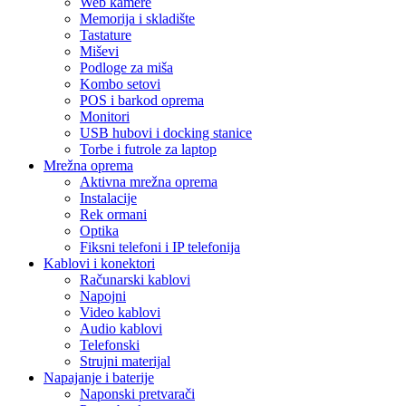
Web kamere
Memorija i skladište
Tastature
Miševi
Podloge za miša
Kombo setovi
POS i barkod oprema
Monitori
USB hubovi i docking stanice
Torbe i futrole za laptop
Mrežna oprema
Aktivna mrežna oprema
Instalacije
Rek ormani
Optika
Fiksni telefoni i IP telefonija
Kablovi i konektori
Računarski kablovi
Napojni
Video kablovi
Audio kablovi
Telefonski
Strujni materijal
Napajanje i baterije
Naponski pretvarači