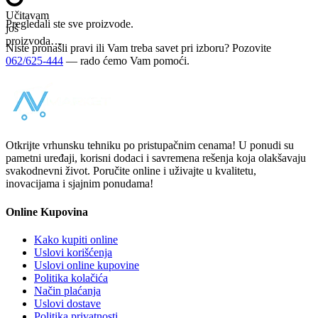
Učitavam
Pregledali ste sve proizvode.
još
proizvoda…
Niste pronašli pravi ili Vam treba savet pri izboru? Pozovite
062/625-444
— rado ćemo Vam pomoći.
Otkrijte vrhunsku tehniku po pristupačnim cenama! U ponudi su
pametni uređaji, korisni dodaci i savremena rešenja koja olakšavaju
svakodnevni život. Poručite online i uživajte u kvalitetu,
inovacijama i sjajnim ponudama!
Online Kupovina
Kako kupiti online
Uslovi korišćenja
Uslovi online kupovine
Politika kolačića
Način plaćanja
Uslovi dostave
Politika privatnosti