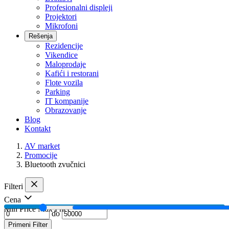
Profesionalni displeji
Projektori
Mikrofoni
Rešenja
Rezidencije
Vikendice
Maloprodaje
Kafići i restorani
Flote vozila
Parking
IT kompanije
Obrazovanje
Blog
Kontakt
AV market
Promocije
Bluetooth zvučnici
Filteri
Cena
Min Price
Max Price
do
Primeni Filter