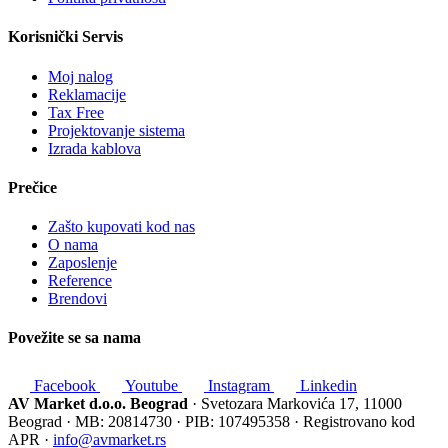
Korisnički Servis
Moj nalog
Reklamacije
Tax Free
Projektovanje sistema
Izrada kablova
Prečice
Zašto kupovati kod nas
O nama
Zaposlenje
Reference
Brendovi
Povežite se sa nama
Facebook
Youtube
Instagram
Linkedin
AV Market d.o.o. Beograd
· Svetozara Markovića 17, 11000
Beograd · MB: 20814730 · PIB: 107495358 · Registrovano kod
APR ·
info@avmarket.rs