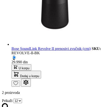
Bose SoundLink Revolve II prenosivi zvučnik (crni)
SKU:
REVOLVE-II-BK
29.990 din
U korpu
Dodaj u korpu
2
proizvoda
Prikaži