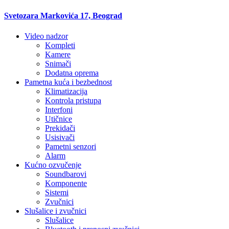
Svetozara Markovića 17, Beograd
Video nadzor
Kompleti
Kamere
Snimači
Dodatna oprema
Pametna kuća i bezbednost
Klimatizacija
Kontrola pristupa
Interfoni
Utičnice
Prekidači
Usisivači
Pametni senzori
Alarm
Kućno ozvučenje
Soundbarovi
Komponente
Sistemi
Zvučnici
Slušalice i zvučnici
Slušalice