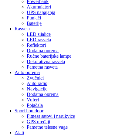
Powerbank
Akumulatori
UPS napajanja
Punjači
Baterije
Rasveta
LED sijalice
LED rasveta
Reflektori
Dodatna oprema
Ručne baterijske lampe
Dekorativna rasveta
Pametna rasveta
Auto oprema
Zvučnici
Auto radio
Navigacije
Dodatna oprema
Vuferi
Pojačala
Sport i outdoor
Fitness satovi i narukvice
GPS uređaji
Pametne telesne vage
Alati