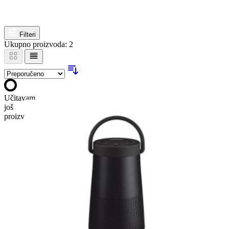
Filteri
Ukupno proizvoda: 2
Učitavam
još
proizvoda…