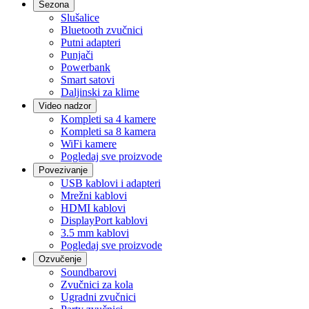
Sezona
Slušalice
Bluetooth zvučnici
Putni adapteri
Punjači
Powerbank
Smart satovi
Daljinski za klime
Video nadzor
Kompleti sa 4 kamere
Kompleti sa 8 kamera
WiFi kamere
Pogledaj sve proizvode
Povezivanje
USB kablovi i adapteri
Mrežni kablovi
HDMI kablovi
DisplayPort kablovi
3.5 mm kablovi
Pogledaj sve proizvode
Ozvučenje
Soundbarovi
Zvučnici za kola
Ugradni zvučnici