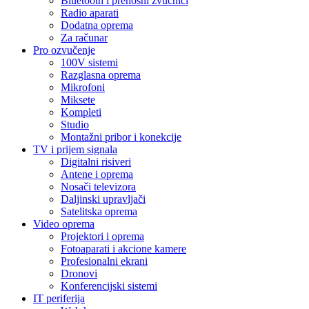
Bluetooth i prenosni zvučnici
Radio aparati
Dodatna oprema
Za računar
Pro ozvučenje
100V sistemi
Razglasna oprema
Mikrofoni
Miksete
Kompleti
Studio
Montažni pribor i konekcije
TV i prijem signala
Digitalni risiveri
Antene i oprema
Nosači televizora
Daljinski upravljači
Satelitska oprema
Video oprema
Projektori i oprema
Fotoaparati i akcione kamere
Profesionalni ekrani
Dronovi
Konferencijski sistemi
IT periferija