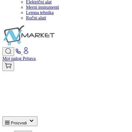
Električni alat
Merni instrumenti
Lemna tehnika
Ručni alati
Moj nalog
Prijava
Proizvodi