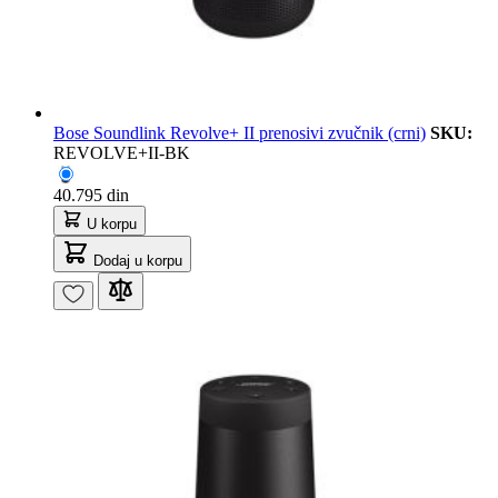
Bose Soundlink Revolve+ II prenosivi zvučnik (crni)
SKU:
REVOLVE+II-BK
40.795 din
U korpu
Dodaj u korpu