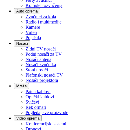
Party zvučnici
Kompleti ozvučenja
Auto oprema
Zvučnici za kola
Radio i multimedije
Kamere
Vuferi
Pojačala
Nosači
Zidni TV nosači
Podni nosači za TV
Nosači antena
Nosači zvučnika
Stoni nosači
Plafonski nosači TV
Nosači projektora
Mreža
Patch kablovi
Optički kablovi
Svičevi
Rek ormari
Pogledaj sve proizvode
Video oprema
Konferencijski sistemi
Dronovi