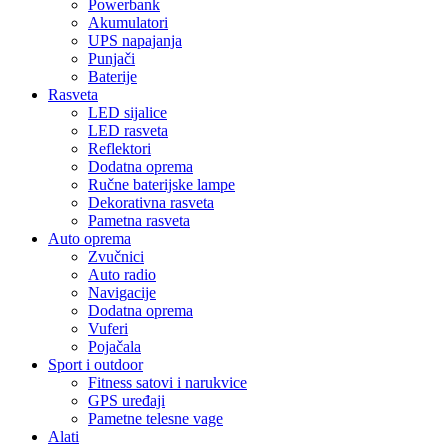
Powerbank
Akumulatori
UPS napajanja
Punjači
Baterije
Rasveta
LED sijalice
LED rasveta
Reflektori
Dodatna oprema
Ručne baterijske lampe
Dekorativna rasveta
Pametna rasveta
Auto oprema
Zvučnici
Auto radio
Navigacije
Dodatna oprema
Vuferi
Pojačala
Sport i outdoor
Fitness satovi i narukvice
GPS uređaji
Pametne telesne vage
Alati