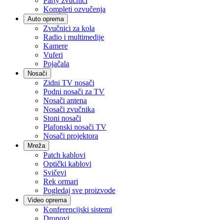
Party zvučnici
Kompleti ozvučenja
Auto oprema
Zvučnici za kola
Radio i multimedije
Kamere
Vuferi
Pojačala
Nosači
Zidni TV nosači
Podni nosači za TV
Nosači antena
Nosači zvučnika
Stoni nosači
Plafonski nosači TV
Nosači projektora
Mreža
Patch kablovi
Optički kablovi
Svičevi
Rek ormari
Pogledaj sve proizvode
Video oprema
Konferencijski sistemi
Dronovi