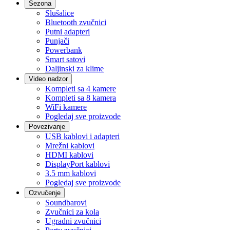
Sezona
Slušalice
Bluetooth zvučnici
Putni adapteri
Punjači
Powerbank
Smart satovi
Daljinski za klime
Video nadzor
Kompleti sa 4 kamere
Kompleti sa 8 kamera
WiFi kamere
Pogledaj sve proizvode
Povezivanje
USB kablovi i adapteri
Mrežni kablovi
HDMI kablovi
DisplayPort kablovi
3.5 mm kablovi
Pogledaj sve proizvode
Ozvučenje
Soundbarovi
Zvučnici za kola
Ugradni zvučnici