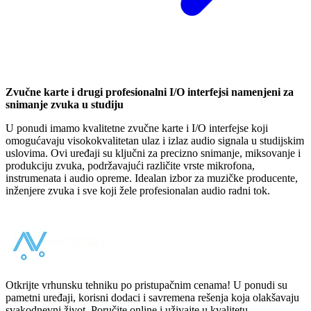
Zvučne karte i drugi profesionalni I/O interfejsi namenjeni za
snimanje zvuka u studiju
U ponudi imamo kvalitetne zvučne karte i I/O interfejse koji
omogućavaju visokokvalitetan ulaz i izlaz audio signala u studijskim
uslovima. Ovi uređaji su ključni za precizno snimanje, miksovanje i
produkciju zvuka, podržavajući različite vrste mikrofona,
instrumenata i audio opreme. Idealan izbor za muzičke producente,
inženjere zvuka i sve koji žele profesionalan audio radni tok.
Otkrijte vrhunsku tehniku po pristupačnim cenama! U ponudi su
pametni uređaji, korisni dodaci i savremena rešenja koja olakšavaju
svakodnevni život. Poručite online i uživajte u kvalitetu,