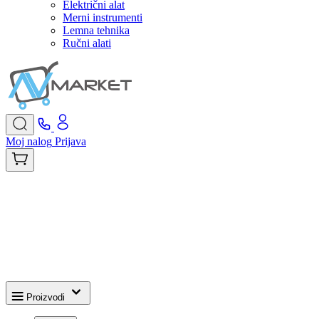
Električni alat
Merni instrumenti
Lemna tehnika
Ručni alati
Moj nalog
Prijava
Proizvodi