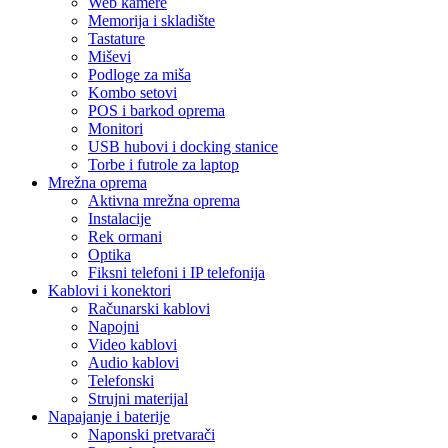
Web kamere
Memorija i skladište
Tastature
Miševi
Podloge za miša
Kombo setovi
POS i barkod oprema
Monitori
USB hubovi i docking stanice
Torbe i futrole za laptop
Mrežna oprema
Aktivna mrežna oprema
Instalacije
Rek ormani
Optika
Fiksni telefoni i IP telefonija
Kablovi i konektori
Računarski kablovi
Napojni
Video kablovi
Audio kablovi
Telefonski
Strujni materijal
Napajanje i baterije
Naponski pretvarači