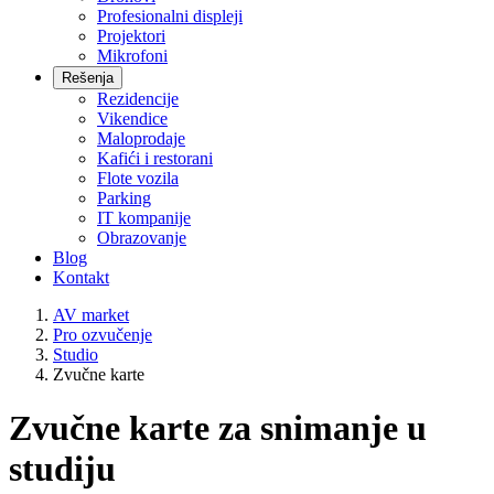
Profesionalni displeji
Projektori
Mikrofoni
Rešenja
Rezidencije
Vikendice
Maloprodaje
Kafići i restorani
Flote vozila
Parking
IT kompanije
Obrazovanje
Blog
Kontakt
AV market
Pro ozvučenje
Studio
Zvučne karte
Zvučne karte za snimanje u
studiju