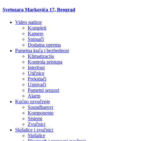
Svetozara Markovića 17, Beograd
Video nadzor
Kompleti
Kamere
Snimači
Dodatna oprema
Pametna kuća i bezbednost
Klimatizacija
Kontrola pristupa
Interfoni
Utičnice
Prekidači
Usisivači
Pametni senzori
Alarm
Kućno ozvučenje
Soundbarovi
Komponente
Sistemi
Zvučnici
Slušalice i zvučnici
Slušalice