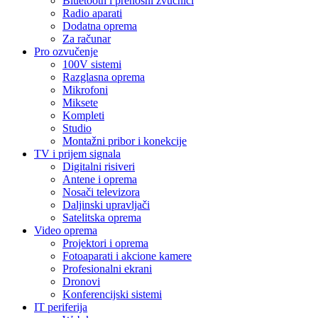
Bluetooth i prenosni zvučnici
Radio aparati
Dodatna oprema
Za računar
Pro ozvučenje
100V sistemi
Razglasna oprema
Mikrofoni
Miksete
Kompleti
Studio
Montažni pribor i konekcije
TV i prijem signala
Digitalni risiveri
Antene i oprema
Nosači televizora
Daljinski upravljači
Satelitska oprema
Video oprema
Projektori i oprema
Fotoaparati i akcione kamere
Profesionalni ekrani
Dronovi
Konferencijski sistemi
IT periferija