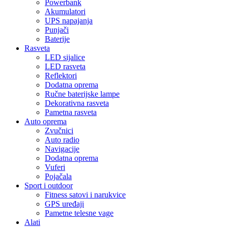
Powerbank
Akumulatori
UPS napajanja
Punjači
Baterije
Rasveta
LED sijalice
LED rasveta
Reflektori
Dodatna oprema
Ručne baterijske lampe
Dekorativna rasveta
Pametna rasveta
Auto oprema
Zvučnici
Auto radio
Navigacije
Dodatna oprema
Vuferi
Pojačala
Sport i outdoor
Fitness satovi i narukvice
GPS uređaji
Pametne telesne vage
Alati