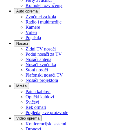
Party zvučnici
Kompleti ozvučenja
Auto oprema
Zvučnici za kola
Radio i multimedije
Kamere
Vuferi
Pojačala
Nosači
Zidni TV nosači
Podni nosači za TV
Nosači antena
Nosači zvučnika
Stoni nosači
Plafonski nosači TV
Nosači projektora
Mreža
Patch kablovi
Optički kablovi
Svičevi
Rek ormari
Pogledaj sve proizvode
Video oprema
Konferencijski sistemi
Dronovi