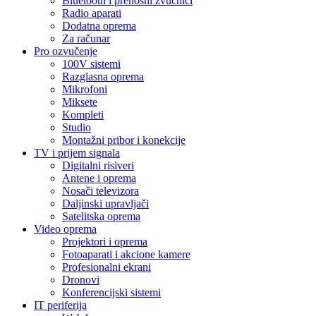
Bluetooth i prenosni zvučnici
Radio aparati
Dodatna oprema
Za računar
Pro ozvučenje
100V sistemi
Razglasna oprema
Mikrofoni
Miksete
Kompleti
Studio
Montažni pribor i konekcije
TV i prijem signala
Digitalni risiveri
Antene i oprema
Nosači televizora
Daljinski upravljači
Satelitska oprema
Video oprema
Projektori i oprema
Fotoaparati i akcione kamere
Profesionalni ekrani
Dronovi
Konferencijski sistemi
IT periferija