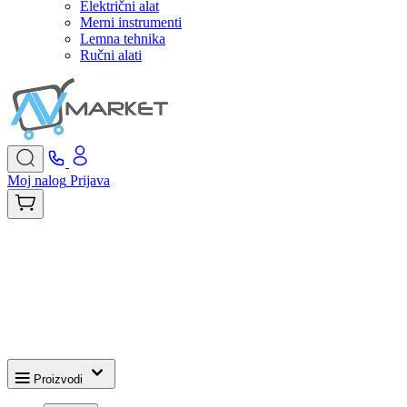
Električni alat
Merni instrumenti
Lemna tehnika
Ručni alati
Moj nalog
Prijava
Proizvodi