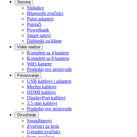
Sezona
Slušalice
Bluetooth zvučnici
Putni adapteri
Punjači
Powerbank
Smart satovi
Daljinski za klime
Video nadzor
Kompleti sa 4 kamere
Kompleti sa 8 kamera
WiFi kamere
Pogledaj sve proizvode
Povezivanje
USB kablovi i adapteri
Mrežni kablovi
HDMI kablovi
DisplayPort kablovi
3.5 mm kablovi
Pogledaj sve proizvode
Ozvučenje
Soundbarovi
Zvučnici za kola
Ugradni zvučnici