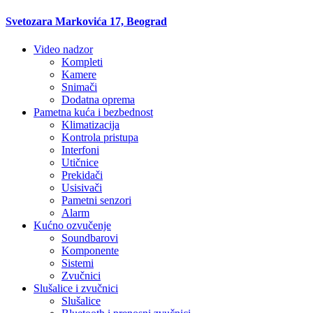
Svetozara Markovića 17, Beograd
Video nadzor
Kompleti
Kamere
Snimači
Dodatna oprema
Pametna kuća i bezbednost
Klimatizacija
Kontrola pristupa
Interfoni
Utičnice
Prekidači
Usisivači
Pametni senzori
Alarm
Kućno ozvučenje
Soundbarovi
Komponente
Sistemi
Zvučnici
Slušalice i zvučnici
Slušalice