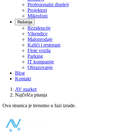
Profesionalni displeji
Projektori
Mikrofoni
Rešenja
Rezidencije
Vikendice
Maloprodaje
Kafići i restorani
Flote vozila
Parking
IT kompanije
Obrazovanje
Blog
Kontakt
AV market
Najčešća pitanja
Ova stranica je trenutno u fazi izrade.