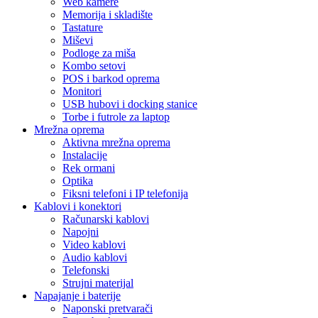
Web kamere
Memorija i skladište
Tastature
Miševi
Podloge za miša
Kombo setovi
POS i barkod oprema
Monitori
USB hubovi i docking stanice
Torbe i futrole za laptop
Mrežna oprema
Aktivna mrežna oprema
Instalacije
Rek ormani
Optika
Fiksni telefoni i IP telefonija
Kablovi i konektori
Računarski kablovi
Napojni
Video kablovi
Audio kablovi
Telefonski
Strujni materijal
Napajanje i baterije
Naponski pretvarači