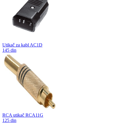
Utikač za kabl AC1D
145 din
RCA utikač RCA11G
125 din