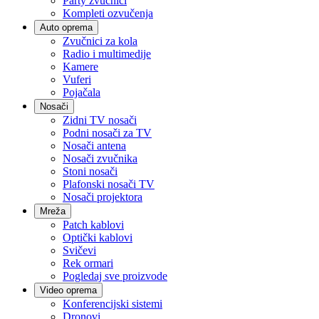
Party zvučnici
Kompleti ozvučenja
Auto oprema
Zvučnici za kola
Radio i multimedije
Kamere
Vuferi
Pojačala
Nosači
Zidni TV nosači
Podni nosači za TV
Nosači antena
Nosači zvučnika
Stoni nosači
Plafonski nosači TV
Nosači projektora
Mreža
Patch kablovi
Optički kablovi
Svičevi
Rek ormari
Pogledaj sve proizvode
Video oprema
Konferencijski sistemi
Dronovi