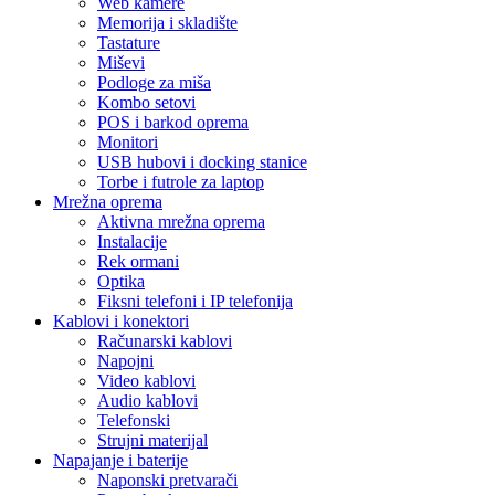
Web kamere
Memorija i skladište
Tastature
Miševi
Podloge za miša
Kombo setovi
POS i barkod oprema
Monitori
USB hubovi i docking stanice
Torbe i futrole za laptop
Mrežna oprema
Aktivna mrežna oprema
Instalacije
Rek ormani
Optika
Fiksni telefoni i IP telefonija
Kablovi i konektori
Računarski kablovi
Napojni
Video kablovi
Audio kablovi
Telefonski
Strujni materijal
Napajanje i baterije
Naponski pretvarači