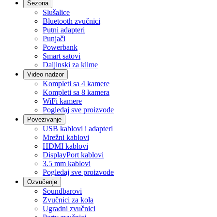
Sezona
Slušalice
Bluetooth zvučnici
Putni adapteri
Punjači
Powerbank
Smart satovi
Daljinski za klime
Video nadzor
Kompleti sa 4 kamere
Kompleti sa 8 kamera
WiFi kamere
Pogledaj sve proizvode
Povezivanje
USB kablovi i adapteri
Mrežni kablovi
HDMI kablovi
DisplayPort kablovi
3.5 mm kablovi
Pogledaj sve proizvode
Ozvučenje
Soundbarovi
Zvučnici za kola
Ugradni zvučnici