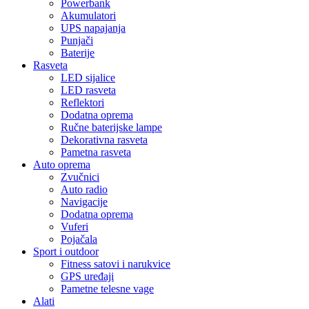
Powerbank
Akumulatori
UPS napajanja
Punjači
Baterije
Rasveta
LED sijalice
LED rasveta
Reflektori
Dodatna oprema
Ručne baterijske lampe
Dekorativna rasveta
Pametna rasveta
Auto oprema
Zvučnici
Auto radio
Navigacije
Dodatna oprema
Vuferi
Pojačala
Sport i outdoor
Fitness satovi i narukvice
GPS uređaji
Pametne telesne vage
Alati