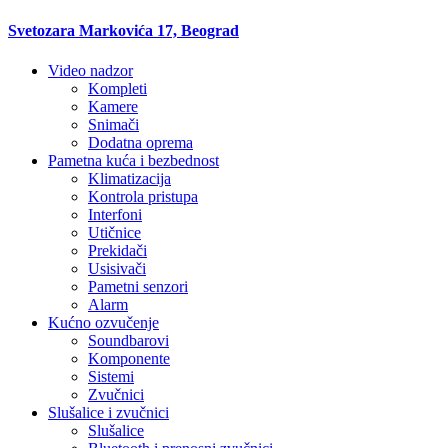
Svetozara Markovića 17, Beograd
Video nadzor
Kompleti
Kamere
Snimači
Dodatna oprema
Pametna kuća i bezbednost
Klimatizacija
Kontrola pristupa
Interfoni
Utičnice
Prekidači
Usisivači
Pametni senzori
Alarm
Kućno ozvučenje
Soundbarovi
Komponente
Sistemi
Zvučnici
Slušalice i zvučnici
Slušalice