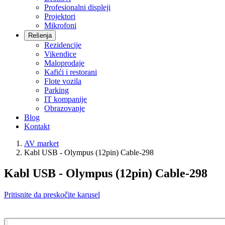
Profesionalni displeji
Projektori
Mikrofoni
Rešenja
Rezidencije
Vikendice
Maloprodaje
Kafići i restorani
Flote vozila
Parking
IT kompanije
Obrazovanje
Blog
Kontakt
AV market
Kabl USB - Olympus (12pin) Cable-298
Kabl USB - Olympus (12pin) Cable-298
Pritisnite da preskočite karusel