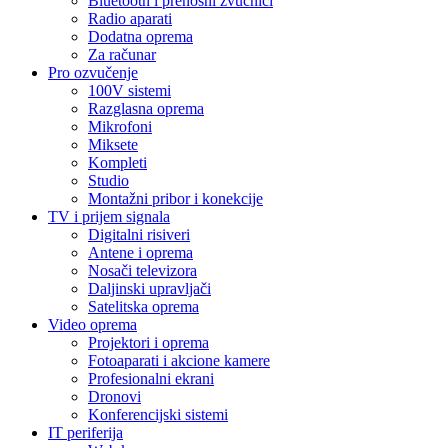
Bluetooth i prenosni zvučnici
Radio aparati
Dodatna oprema
Za računar
Pro ozvučenje
100V sistemi
Razglasna oprema
Mikrofoni
Miksete
Kompleti
Studio
Montažni pribor i konekcije
TV i prijem signala
Digitalni risiveri
Antene i oprema
Nosači televizora
Daljinski upravljači
Satelitska oprema
Video oprema
Projektori i oprema
Fotoaparati i akcione kamere
Profesionalni ekrani
Dronovi
Konferencijski sistemi
IT periferija