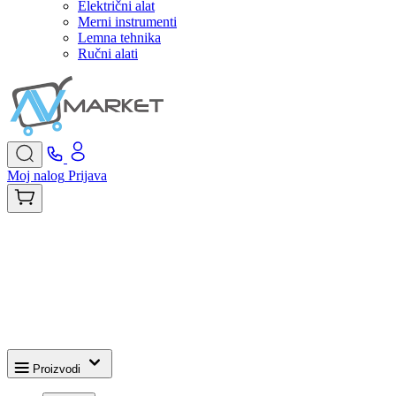
Električni alat
Merni instrumenti
Lemna tehnika
Ručni alati
Moj nalog
Prijava
Proizvodi