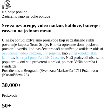
Najbolje ponude
Zagarantovano najbolje ponude
Sve za ozvučenje, video nadzor, kablove, baterije i
rasvetu na jednom mestu
U našoj ponudi izdvajamo proizvode koji su zasluženo stekli
poverenje kupaca širom Srbije. Bilo da opremate dom, poslovni
prostor ili vozilo, kod nas ćete pronaći najtraženije artikle iz oblasti
ozvučenja
,
video nadzora
,
TV prijema
, kao i
interkonekcijskih
kablova
,
baterija i punjača
i
LED rasvete
. Naši proizvodi nisu samo
popularni – oni su i provereni u praksi, po meri Vaših potreba i
standarda.
Posetite nas u Beogradu (Svetozara Markovića 17) i Požarevcu
(Kosančićeva 23).
30.000+
Proizvoda
50+