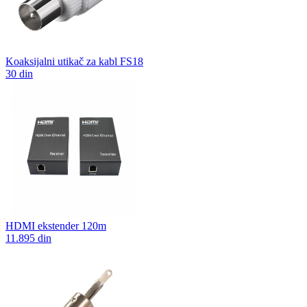
Koaksijalni utikač za kabl FS18
30 din
HDMI ekstender 120m
11.895 din