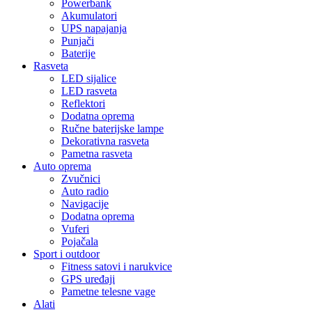
Powerbank
Akumulatori
UPS napajanja
Punjači
Baterije
Rasveta
LED sijalice
LED rasveta
Reflektori
Dodatna oprema
Ručne baterijske lampe
Dekorativna rasveta
Pametna rasveta
Auto oprema
Zvučnici
Auto radio
Navigacije
Dodatna oprema
Vuferi
Pojačala
Sport i outdoor
Fitness satovi i narukvice
GPS uređaji
Pametne telesne vage
Alati