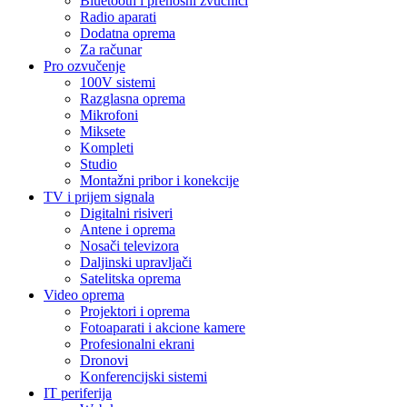
Bluetooth i prenosni zvučnici
Radio aparati
Dodatna oprema
Za računar
Pro ozvučenje
100V sistemi
Razglasna oprema
Mikrofoni
Miksete
Kompleti
Studio
Montažni pribor i konekcije
TV i prijem signala
Digitalni risiveri
Antene i oprema
Nosači televizora
Daljinski upravljači
Satelitska oprema
Video oprema
Projektori i oprema
Fotoaparati i akcione kamere
Profesionalni ekrani
Dronovi
Konferencijski sistemi
IT periferija