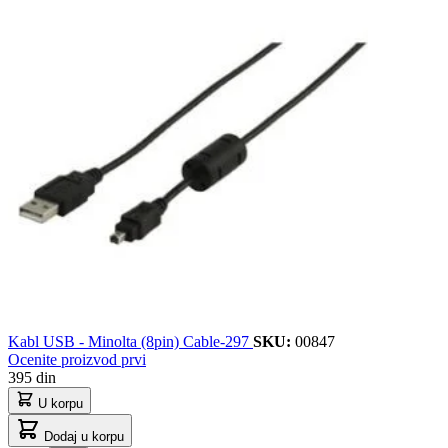
Kabl USB - Minolta (8pin) Cable-297
SKU:
00847
Ocenite proizvod prvi
395 din
U korpu
Dodaj u korpu