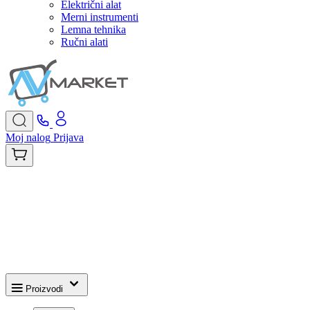
Električni alat
Merni instrumenti
Lemna tehnika
Ručni alati
Moj nalog
Prijava
Proizvodi