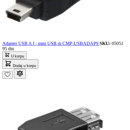
Adapter USB A f - mini USB m CMP-USBADAP9
SKU:
05051
95 din
U korpu
Dodaj u korpu