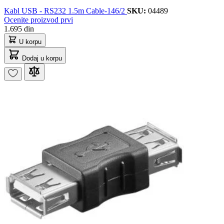
Kabl USB - RS232 1.5m Cable-146/2
SKU:
04489
Ocenite proizvod prvi
1.695 din
U korpu
Dodaj u korpu