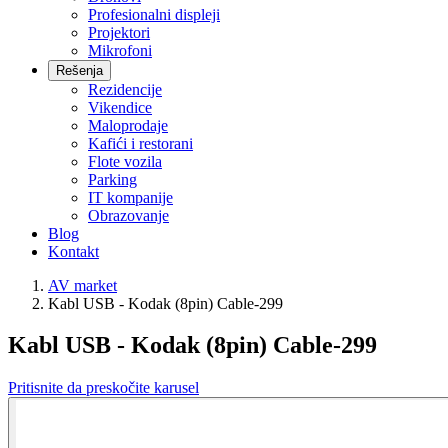
Profesionalni displeji
Projektori
Mikrofoni
Rešenja
Rezidencije
Vikendice
Maloprodaje
Kafići i restorani
Flote vozila
Parking
IT kompanije
Obrazovanje
Blog
Kontakt
AV market
Kabl USB - Kodak (8pin) Cable-299
Kabl USB - Kodak (8pin) Cable-299
Pritisnite da preskočite karusel