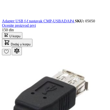
Adapter USB f-f nastavak CMP-USBADAP4
SKU:
05050
Ocenite proizvod prvi
150 din
U korpu
Dodaj u korpu