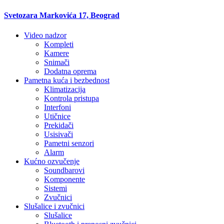
Svetozara Markovića 17, Beograd
Video nadzor
Kompleti
Kamere
Snimači
Dodatna oprema
Pametna kuća i bezbednost
Klimatizacija
Kontrola pristupa
Interfoni
Utičnice
Prekidači
Usisivači
Pametni senzori
Alarm
Kućno ozvučenje
Soundbarovi
Komponente
Sistemi
Zvučnici
Slušalice i zvučnici
Slušalice