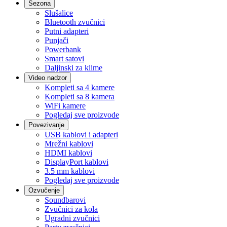
Sezona
Slušalice
Bluetooth zvučnici
Putni adapteri
Punjači
Powerbank
Smart satovi
Daljinski za klime
Video nadzor
Kompleti sa 4 kamere
Kompleti sa 8 kamera
WiFi kamere
Pogledaj sve proizvode
Povezivanje
USB kablovi i adapteri
Mrežni kablovi
HDMI kablovi
DisplayPort kablovi
3.5 mm kablovi
Pogledaj sve proizvode
Ozvučenje
Soundbarovi
Zvučnici za kola
Ugradni zvučnici