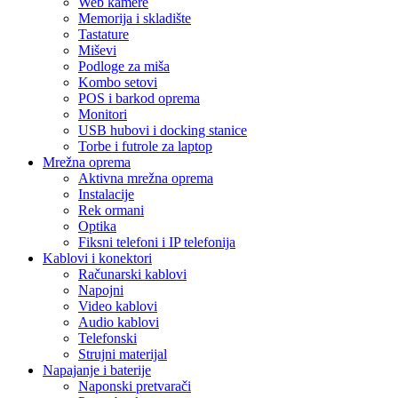
Web kamere
Memorija i skladište
Tastature
Miševi
Podloge za miša
Kombo setovi
POS i barkod oprema
Monitori
USB hubovi i docking stanice
Torbe i futrole za laptop
Mrežna oprema
Aktivna mrežna oprema
Instalacije
Rek ormani
Optika
Fiksni telefoni i IP telefonija
Kablovi i konektori
Računarski kablovi
Napojni
Video kablovi
Audio kablovi
Telefonski
Strujni materijal
Napajanje i baterije
Naponski pretvarači