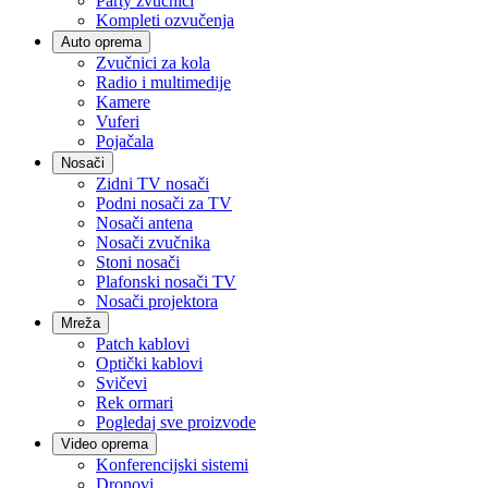
Party zvučnici
Kompleti ozvučenja
Auto oprema
Zvučnici za kola
Radio i multimedije
Kamere
Vuferi
Pojačala
Nosači
Zidni TV nosači
Podni nosači za TV
Nosači antena
Nosači zvučnika
Stoni nosači
Plafonski nosači TV
Nosači projektora
Mreža
Patch kablovi
Optički kablovi
Svičevi
Rek ormari
Pogledaj sve proizvode
Video oprema
Konferencijski sistemi
Dronovi