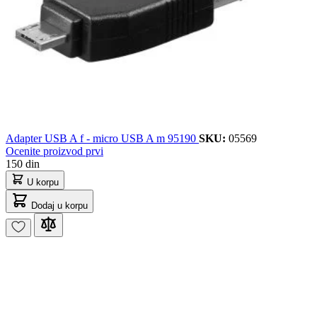
Adapter USB A f - micro USB A m 95190
SKU:
05569
Ocenite proizvod prvi
150 din
U korpu
Dodaj u korpu