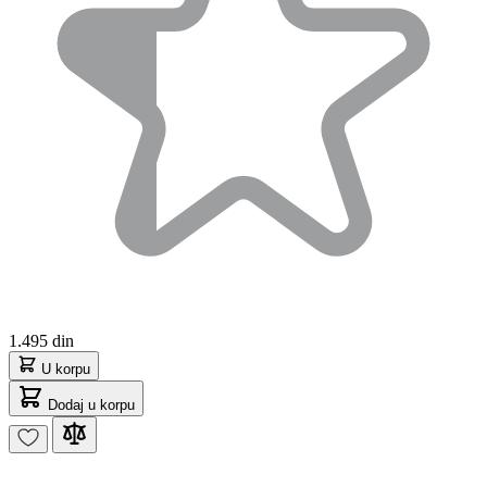
1.495 din
U korpu
Dodaj u korpu