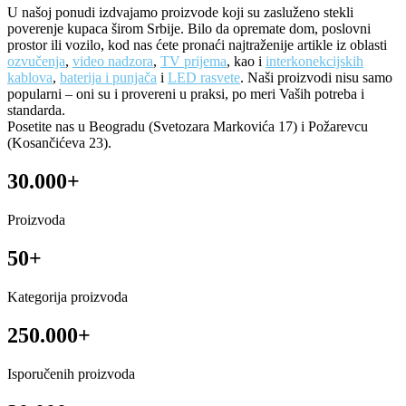
U našoj ponudi izdvajamo proizvode koji su zasluženo stekli
poverenje kupaca širom Srbije. Bilo da opremate dom, poslovni
prostor ili vozilo, kod nas ćete pronaći najtraženije artikle iz oblasti
ozvučenja
,
video nadzora
,
TV prijema
, kao i
interkonekcijskih
kablova
,
baterija i punjača
i
LED rasvete
. Naši proizvodi nisu samo
popularni – oni su i provereni u praksi, po meri Vaših potreba i
standarda.
Posetite nas u Beogradu (Svetozara Markovića 17) i Požarevcu
(Kosančićeva 23).
30.000+
Proizvoda
50+
Kategorija proizvoda
250.000+
Isporučenih proizvoda