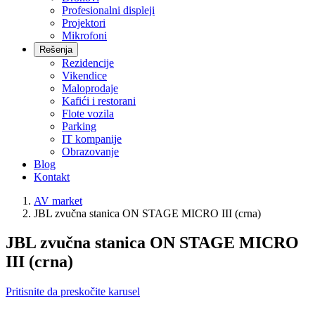
Profesionalni displeji
Projektori
Mikrofoni
Rešenja
Rezidencije
Vikendice
Maloprodaje
Kafići i restorani
Flote vozila
Parking
IT kompanije
Obrazovanje
Blog
Kontakt
AV market
JBL zvučna stanica ON STAGE MICRO III (crna)
JBL zvučna stanica ON STAGE MICRO
III (crna)
Pritisnite da preskočite karusel