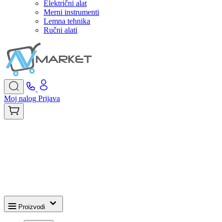
Električni alat
Merni instrumenti
Lemna tehnika
Ručni alati
Moj nalog
Prijava
Proizvodi