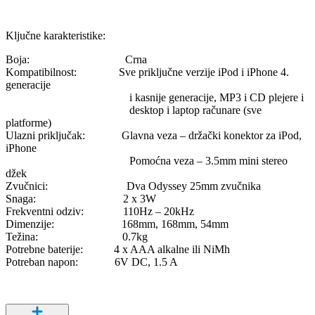
Ključne karakteristike:
Boja: Crna
Kompatibilnost: Sve priključne verzije iPod i iPhone 4.
generacije
i kasnije generacije, MP3 i CD plejere i
desktop i laptop računare (sve
platforme)
Ulazni priključak: Glavna veza – držački konektor za iPod,
iPhone
Pomoćna veza – 3.5mm mini stereo
džek
Zvučnici: Dva Odyssey 25mm zvučnika
Snaga: 2 x 3W
Frekventni odziv: 110Hz – 20kHz
Dimenzije: 168mm, 168mm, 54mm
Težina: 0.7kg
Potrebne baterije: 4 x AAA alkalne ili NiMh
Potreban napon: 6V DC, 1.5 A