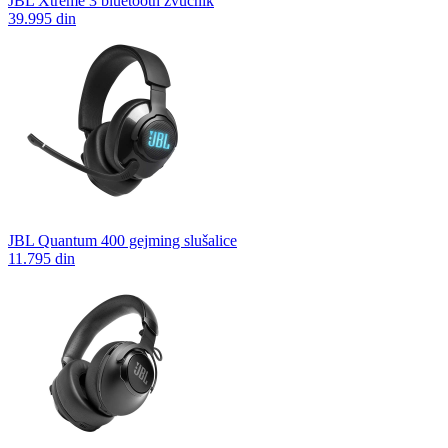
JBL Xtreme 3 bluetooth zvučnik
39.995 din
JBL Quantum 400 gejming slušalice
11.795 din