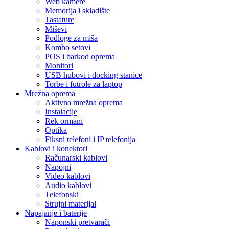
Web kamere
Memorija i skladište
Tastature
Miševi
Podloge za miša
Kombo setovi
POS i barkod oprema
Monitori
USB hubovi i docking stanice
Torbe i futrole za laptop
Mrežna oprema
Aktivna mrežna oprema
Instalacije
Rek ormani
Optika
Fiksni telefoni i IP telefonija
Kablovi i konektori
Računarski kablovi
Napojni
Video kablovi
Audio kablovi
Telefonski
Strujni materijal
Napajanje i baterije
Naponski pretvarači