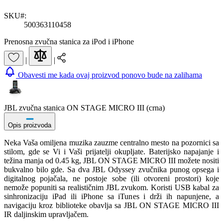
SKU#:
500363110458
Prenosna zvučna stanica za iPod i iPhone
|
|
Obavesti me kada ovaj proizvod ponovo bude na zalihama
JBL zvučna stanica ON STAGE MICRO III (crna)
Opis proizvoda
Neka Vaša omiljena muzika zauzme centralno mesto na pozornici sa
stilom, gde se Vi i Vaši prijatelji okupljate. Baterijsko napajanje i
težina manja od 0.45 kg, JBL ON STAGE MICRO III možete nositi
bukvalno bilo gde. Sa dva JBL Odyssey zvučnika punog opsega i
digitalnog pojačala, ne postoje sobe (ili otvoreni prostori) koje
nemože popuniti sa realističnim JBL zvukom. Koristi USB kabal za
sinhronizaciju iPad ili iPhone sa iTunes i drži ih napunjene, a
navigaciju kroz biblioteke obavlja sa
JBL ON STAGE MICRO III
IR daljinskim upravljačem.