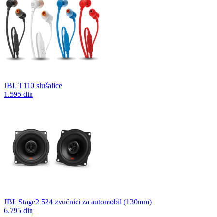
JBL T110 slušalice
1.595 din
JBL Stage2 524 zvučnici za automobil (130mm)
6.795 din