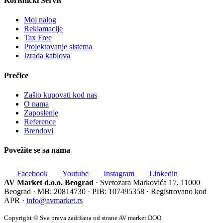
Korisnički Servis
Moj nalog
Reklamacije
Tax Free
Projektovanje sistema
Izrada kablova
Prečice
Zašto kupovati kod nas
O nama
Zaposlenje
Reference
Brendovi
Povežite se sa nama
Facebook
Youtube
Instagram
Linkedin
AV Market d.o.o. Beograd
· Svetozara Markovića 17, 11000
Beograd · MB: 20814730 · PIB: 107495358 · Registrovano kod
APR ·
info@avmarket.rs
Copyright © Sva prava zadržana od strane AV market DOO