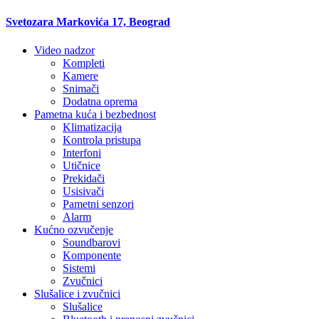
Svetozara Markovića 17, Beograd
Video nadzor
Kompleti
Kamere
Snimači
Dodatna oprema
Pametna kuća i bezbednost
Klimatizacija
Kontrola pristupa
Interfoni
Utičnice
Prekidači
Usisivači
Pametni senzori
Alarm
Kućno ozvučenje
Soundbarovi
Komponente
Sistemi
Zvučnici
Slušalice i zvučnici
Slušalice