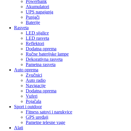
Powerbank
Akumulatori
UPS napajanja
Punjači
Baterije
Rasveta
LED sijalice
LED rasveta
Reflektori
Dodatna oprema
Ručne baterijske lampe
Dekorativna rasveta
Pametna rasveta
Auto oprema
Zvučnici
Auto radio
Navigacije
Dodatna oprema
Vuferi
Pojačala
Sport i outdoor
Fitness satovi i narukvice
GPS uređaji
Pametne telesne vage
Alati