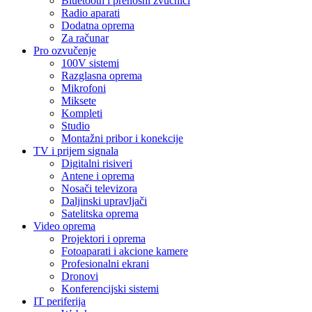
Bluetooth i prenosni zvučnici
Radio aparati
Dodatna oprema
Za računar
Pro ozvučenje
100V sistemi
Razglasna oprema
Mikrofoni
Miksete
Kompleti
Studio
Montažni pribor i konekcije
TV i prijem signala
Digitalni risiveri
Antene i oprema
Nosači televizora
Daljinski upravljači
Satelitska oprema
Video oprema
Projektori i oprema
Fotoaparati i akcione kamere
Profesionalni ekrani
Dronovi
Konferencijski sistemi
IT periferija