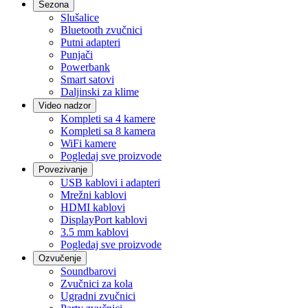
Sezona
Slušalice
Bluetooth zvučnici
Putni adapteri
Punjači
Powerbank
Smart satovi
Daljinski za klime
Video nadzor
Kompleti sa 4 kamere
Kompleti sa 8 kamera
WiFi kamere
Pogledaj sve proizvode
Povezivanje
USB kablovi i adapteri
Mrežni kablovi
HDMI kablovi
DisplayPort kablovi
3.5 mm kablovi
Pogledaj sve proizvode
Ozvučenje
Soundbarovi
Zvučnici za kola
Ugradni zvučnici