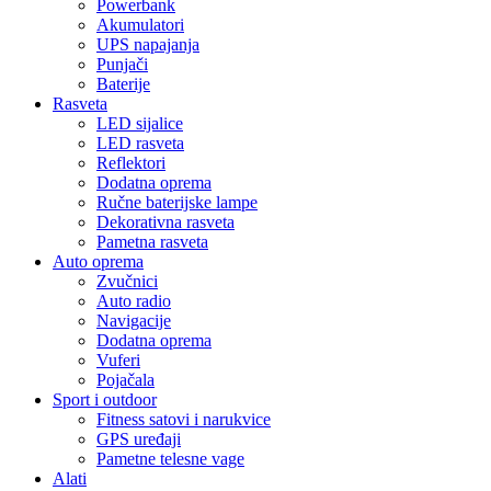
Powerbank
Akumulatori
UPS napajanja
Punjači
Baterije
Rasveta
LED sijalice
LED rasveta
Reflektori
Dodatna oprema
Ručne baterijske lampe
Dekorativna rasveta
Pametna rasveta
Auto oprema
Zvučnici
Auto radio
Navigacije
Dodatna oprema
Vuferi
Pojačala
Sport i outdoor
Fitness satovi i narukvice
GPS uređaji
Pametne telesne vage
Alati