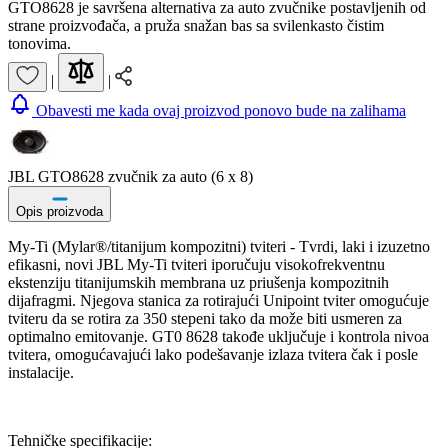
GTO8628 je savršena alternativa za auto zvučnike postavljenih od
strane proizvođača, a pruža snažan bas sa svilenkasto čistim
tonovima.
|
|
Obavesti me kada ovaj proizvod ponovo bude na zalihama
JBL GTO8628 zvučnik za auto (6 x 8)
Opis proizvoda
My-Ti (Mylar®/titanijum kompozitni) tviteri - Tvrdi, laki i izuzetno
efikasni, novi JBL My-Ti tviteri iporučuju visokofrekventnu
ekstenziju titanijumskih membrana uz priušenja kompozitnih
dijafragmi. Njegova stanica za rotirajući Unipoint tviter omogućuje
tviteru da se rotira za 350 stepeni tako da može biti usmeren za
optimalno emitovanje. GT0 8628 takođe uključuje i kontrola nivoa
tvitera, omogućavajući lako podešavanje izlaza tvitera čak i posle
instalacije.
Tehničke specifikacije: