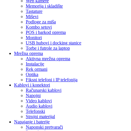
Web kamere
Memorija i skladište
Tastature
Miševi
Podloge za miša
Kombo setovi
POS i barkod oprema
Monitori
USB hubovi i docking stanice
Torbe i futrole za laptop
Mrežna oprema
Aktivna mrežna oprema
Instalacije
Rek ormani
Optika
Fiksni telefoni i IP telefonija
Kablovi i konektori
Računarski kablovi
Napojni
Video kablovi
Audio kablovi
Telefonski
Strujni materijal
Napajanje i baterije
Naponski pretvarači