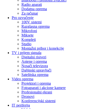
Bluetooth i prenosni zvučnici
Radio aparati
Dodatna oprema
Za računar
Pro ozvučenje
100V sistemi
Razglasna oprema
Mikrofoni
Miksete
Kompleti
Studio
Montažni pribor i konekcije
TV i prijem signala
Digitalni risiveri
Antene i oprema
Nosači televizora
Daljinski upravljači
Satelitska oprema
Video oprema
Projektori i oprema
Fotoaparati i akcione kamere
Profesionalni ekrani
Dronovi
Konferencijski sistemi
IT periferija