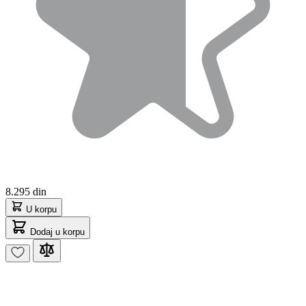
8.295 din
U korpu
Dodaj u korpu