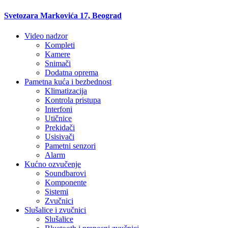
Svetozara Markovića 17, Beograd
Video nadzor
Kompleti
Kamere
Snimači
Dodatna oprema
Pametna kuća i bezbednost
Klimatizacija
Kontrola pristupa
Interfoni
Utičnice
Prekidači
Usisivači
Pametni senzori
Alarm
Kućno ozvučenje
Soundbarovi
Komponente
Sistemi
Zvučnici
Slušalice i zvučnici
Slušalice