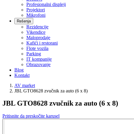
Profesionalni displeji
Projektori
Mikrofoni
Rešenja
Rezidencije
Vikendice
Maloprodaje
Kafići i restorani
Flote vozila
Parking
IT kompanije
Obrazovanje
Blog
Kontakt
AV market
JBL GTO8628 zvučnik za auto (6 x 8)
JBL GTO8628 zvučnik za auto (6 x 8)
Pritisnite da preskočite karusel