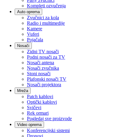
Party zvučnici
Kompleti ozvučenja
Auto oprema
Zvučnici za kola
Radio i multimedije
Kamere
Vuferi
Pojačala
Nosači
Zidni TV nosači
Podni nosači za TV
Nosači antena
Nosači zvučnika
Stoni nosači
Plafonski nosači TV
Nosači projektora
Mreža
Patch kablovi
Optički kablovi
Svičevi
Rek ormari
Pogledaj sve proizvode
Video oprema
Konferencijski sistemi
Dronovi