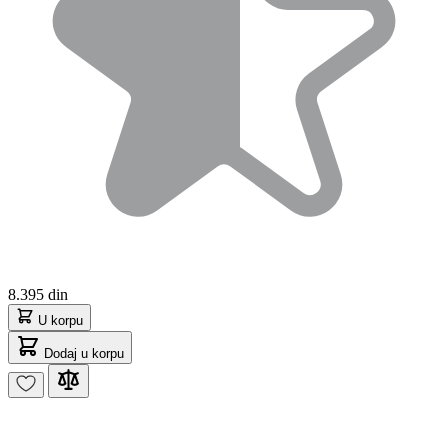
8.395 din
U korpu
Dodaj u korpu