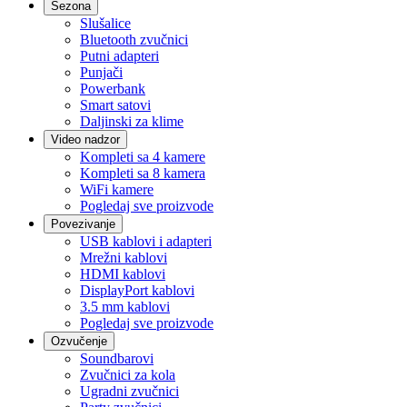
Sezona
Slušalice
Bluetooth zvučnici
Putni adapteri
Punjači
Powerbank
Smart satovi
Daljinski za klime
Video nadzor
Kompleti sa 4 kamere
Kompleti sa 8 kamera
WiFi kamere
Pogledaj sve proizvode
Povezivanje
USB kablovi i adapteri
Mrežni kablovi
HDMI kablovi
DisplayPort kablovi
3.5 mm kablovi
Pogledaj sve proizvode
Ozvučenje
Soundbarovi
Zvučnici za kola
Ugradni zvučnici