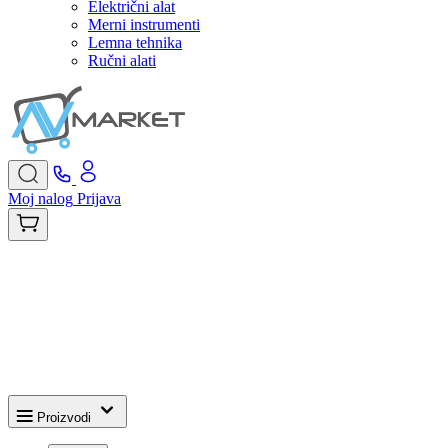
Električni alat
Merni instrumenti
Lemna tehnika
Ručni alati
Moj nalog
Prijava
Proizvodi