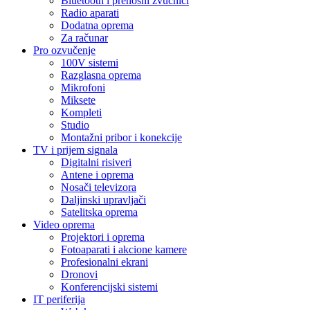
Bluetooth i prenosni zvučnici
Radio aparati
Dodatna oprema
Za računar
Pro ozvučenje
100V sistemi
Razglasna oprema
Mikrofoni
Miksete
Kompleti
Studio
Montažni pribor i konekcije
TV i prijem signala
Digitalni risiveri
Antene i oprema
Nosači televizora
Daljinski upravljači
Satelitska oprema
Video oprema
Projektori i oprema
Fotoaparati i akcione kamere
Profesionalni ekrani
Dronovi
Konferencijski sistemi
IT periferija