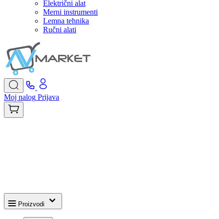
Električni alat
Merni instrumenti
Lemna tehnika
Ručni alati
Moj nalog
Prijava
Proizvodi