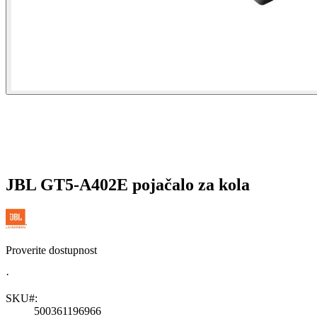
JBL GT5-A402E pojačalo za kola
Proverite dostupnost
·
SKU#:
500361196966