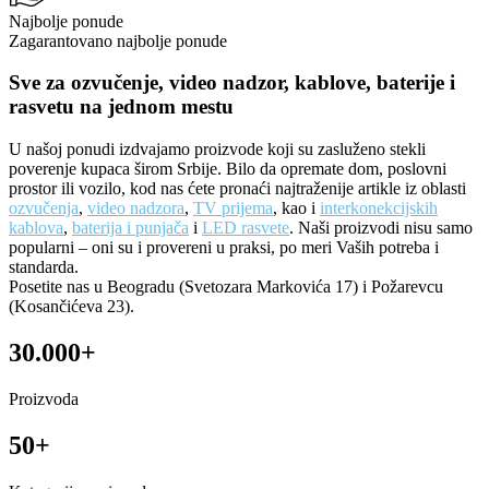
Najbolje ponude
Zagarantovano najbolje ponude
Sve za ozvučenje, video nadzor, kablove, baterije i
rasvetu na jednom mestu
U našoj ponudi izdvajamo proizvode koji su zasluženo stekli
poverenje kupaca širom Srbije. Bilo da opremate dom, poslovni
prostor ili vozilo, kod nas ćete pronaći najtraženije artikle iz oblasti
ozvučenja
,
video nadzora
,
TV prijema
, kao i
interkonekcijskih
kablova
,
baterija i punjača
i
LED rasvete
. Naši proizvodi nisu samo
popularni – oni su i provereni u praksi, po meri Vaših potreba i
standarda.
Posetite nas u Beogradu (Svetozara Markovića 17) i Požarevcu
(Kosančićeva 23).
30.000+
Proizvoda
50+