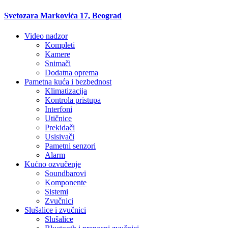
Svetozara Markovića 17, Beograd
Video nadzor
Kompleti
Kamere
Snimači
Dodatna oprema
Pametna kuća i bezbednost
Klimatizacija
Kontrola pristupa
Interfoni
Utičnice
Prekidači
Usisivači
Pametni senzori
Alarm
Kućno ozvučenje
Soundbarovi
Komponente
Sistemi
Zvučnici
Slušalice i zvučnici
Slušalice