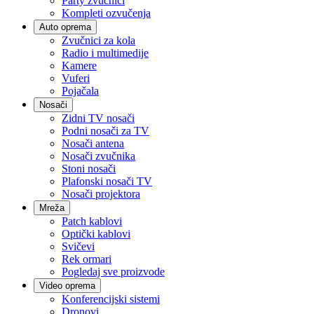
Party zvučnici
Kompleti ozvučenja
Auto oprema
Zvučnici za kola
Radio i multimedije
Kamere
Vuferi
Pojačala
Nosači
Zidni TV nosači
Podni nosači za TV
Nosači antena
Nosači zvučnika
Stoni nosači
Plafonski nosači TV
Nosači projektora
Mreža
Patch kablovi
Optički kablovi
Svičevi
Rek ormari
Pogledaj sve proizvode
Video oprema
Konferencijski sistemi
Dronovi