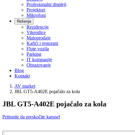
Profesionalni displeji
Projektori
Mikrofoni
Rešenja
Rezidencije
Vikendice
Maloprodaje
Kafići i restorani
Flote vozila
Parking
IT kompanije
Obrazovanje
Blog
Kontakt
AV market
JBL GT5-A402E pojačalo za kola
JBL GT5-A402E pojačalo za kola
Pritisnite da preskočite karusel