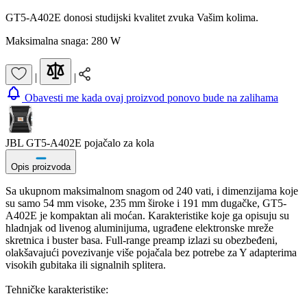
GT5-A402E donosi studijski kvalitet zvuka Vašim kolima.
Maksimalna snaga: 280 W
|
|
Obavesti me kada ovaj proizvod ponovo bude na zalihama
JBL GT5-A402E pojačalo za kola
Opis proizvoda
Sa ukupnom maksimalnom snagom od 240 vati, i dimenzijama koje
su samo 54 mm visoke, 235 mm široke i 191 mm dugačke, GT5-
A402E je kompaktan ali moćan. Karakteristike koje ga opisuju su
hladnjak od livenog aluminijuma, ugrađene elektronske mreže
skretnica i buster basa. Full-range preamp izlazi su obezbeđeni,
olakšavajući povezivanje više pojačala bez potrebe za Y adapterima
visokih gubitaka ili signalnih splitera.
Tehničke karakteristike: