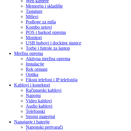
Web kamere
Memorija i skladište
Tastature
Miševi
Podloge za miša
Kombo setovi
POS i barkod oprema
Monitori
USB hubovi i docking stanice
Torbe i futrole za laptop
Mrežna oprema
Aktivna mrežna oprema
Instalacije
Rek ormani
Optika
Fiksni telefoni i IP telefonija
Kablovi i konektori
Računarski kablovi
Napojni
Video kablovi
Audio kablovi
Telefonski
Strujni materijal
Napajanje i baterije
Naponski pretvarači