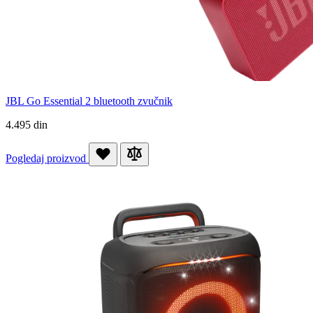
JBL Go Essential 2 bluetooth zvučnik
4.495 din
Pogledaj proizvod