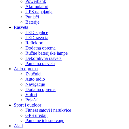
Powerbank
Akumulatori
UPS napajanja
Punjači
Baterije
Rasveta
LED sijalice
LED rasveta
Reflektori
Dodatna oprema
Ručne baterijske lampe
Dekorativna rasveta
Pametna rasveta
Auto oprema
Zvučnici
Auto radio
Navigacije
Dodatna oprema
Vuferi
Pojačala
Sport i outdoor
Fitness satovi i narukvice
GPS uređaji
Pametne telesne vage
Alati