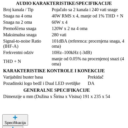
AUDIO KARAKTERISTIKE/SPECIFIKACIJE
Broj kanala / Tip
Pojačalo sa 2 kanala i 240 vati snage
Snaga na 4 oma
40W RMS x 4, manje od 1% THD + N
Snaga na 2 oma
60W x 4
Premošćena snaga
120W x 2 na 4 oma
Maksimalna snaga
280 vati
Signal-to-noise Ratio
101dBA (referenca: procenjena snaga, 4
(IHF-A)
oma)
Frekventni odziv
10Hz–100kHz (-3dB)
manje od 0.05% na procenjenoj snazi (4
THD + N
oma)
KARAKTERISTIKE KONTROLE I KONEKCIJE
Varijabilni buster basa
Prekidač
Pozadinski logo bedž i Dual LED svetiljke
DA
GENERALNE SPECIFIKACIJE
Dimenzije u mm (Dužina x Širina x Visina)
191 x 235 x 54
Specifikacija