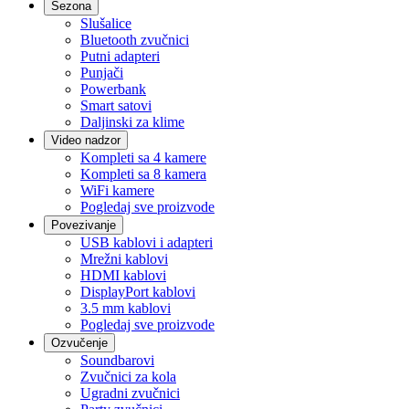
Sezona
Slušalice
Bluetooth zvučnici
Putni adapteri
Punjači
Powerbank
Smart satovi
Daljinski za klime
Video nadzor
Kompleti sa 4 kamere
Kompleti sa 8 kamera
WiFi kamere
Pogledaj sve proizvode
Povezivanje
USB kablovi i adapteri
Mrežni kablovi
HDMI kablovi
DisplayPort kablovi
3.5 mm kablovi
Pogledaj sve proizvode
Ozvučenje
Soundbarovi
Zvučnici za kola
Ugradni zvučnici