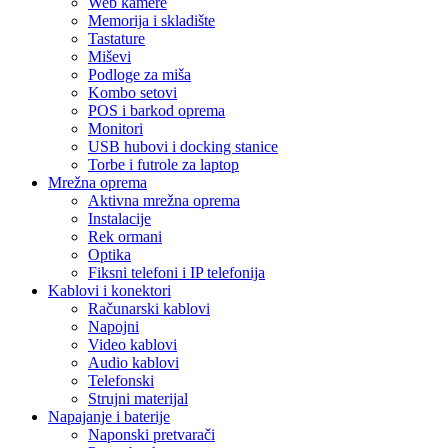
Web kamere
Memorija i skladište
Tastature
Miševi
Podloge za miša
Kombo setovi
POS i barkod oprema
Monitori
USB hubovi i docking stanice
Torbe i futrole za laptop
Mrežna oprema
Aktivna mrežna oprema
Instalacije
Rek ormani
Optika
Fiksni telefoni i IP telefonija
Kablovi i konektori
Računarski kablovi
Napojni
Video kablovi
Audio kablovi
Telefonski
Strujni materijal
Napajanje i baterije
Naponski pretvarači