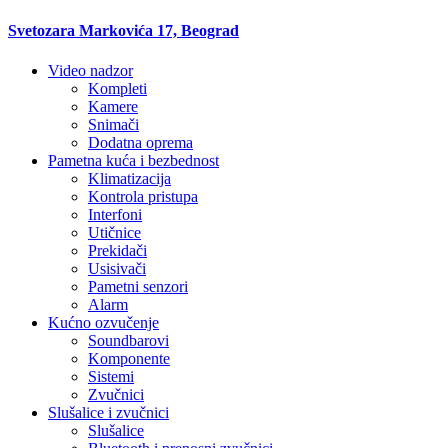
Svetozara Markovića 17, Beograd
Video nadzor
Kompleti
Kamere
Snimači
Dodatna oprema
Pametna kuća i bezbednost
Klimatizacija
Kontrola pristupa
Interfoni
Utičnice
Prekidači
Usisivači
Pametni senzori
Alarm
Kućno ozvučenje
Soundbarovi
Komponente
Sistemi
Zvučnici
Slušalice i zvučnici
Slušalice