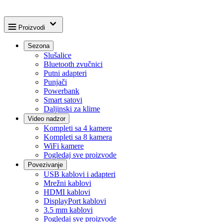
Proizvodi
Sezona
Slušalice
Bluetooth zvučnici
Putni adapteri
Punjači
Powerbank
Smart satovi
Daljinski za klime
Video nadzor
Kompleti sa 4 kamere
Kompleti sa 8 kamera
WiFi kamere
Pogledaj sve proizvode
Povezivanje
USB kablovi i adapteri
Mrežni kablovi
HDMI kablovi
DisplayPort kablovi
3.5 mm kablovi
Pogledaj sve proizvode