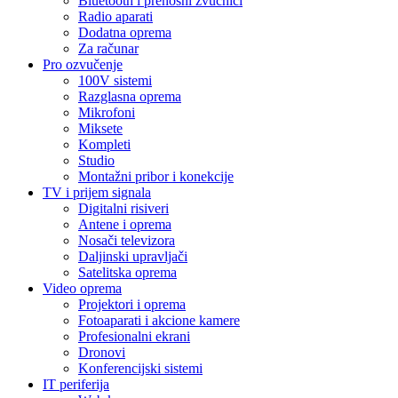
Bluetooth i prenosni zvučnici
Radio aparati
Dodatna oprema
Za računar
Pro ozvučenje
100V sistemi
Razglasna oprema
Mikrofoni
Miksete
Kompleti
Studio
Montažni pribor i konekcije
TV i prijem signala
Digitalni risiveri
Antene i oprema
Nosači televizora
Daljinski upravljači
Satelitska oprema
Video oprema
Projektori i oprema
Fotoaparati i akcione kamere
Profesionalni ekrani
Dronovi
Konferencijski sistemi
IT periferija