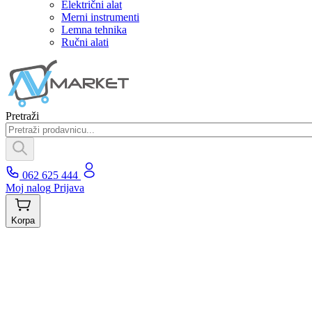
Električni alat
Merni instrumenti
Lemna tehnika
Ručni alati
Pretraži
062 625 444
Moj nalog
Prijava
Korpa