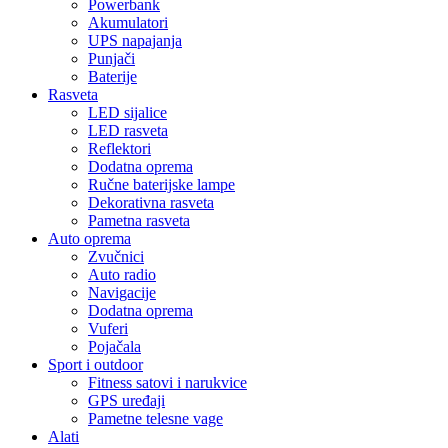
Powerbank
Akumulatori
UPS napajanja
Punjači
Baterije
Rasveta
LED sijalice
LED rasveta
Reflektori
Dodatna oprema
Ručne baterijske lampe
Dekorativna rasveta
Pametna rasveta
Auto oprema
Zvučnici
Auto radio
Navigacije
Dodatna oprema
Vuferi
Pojačala
Sport i outdoor
Fitness satovi i narukvice
GPS uređaji
Pametne telesne vage
Alati