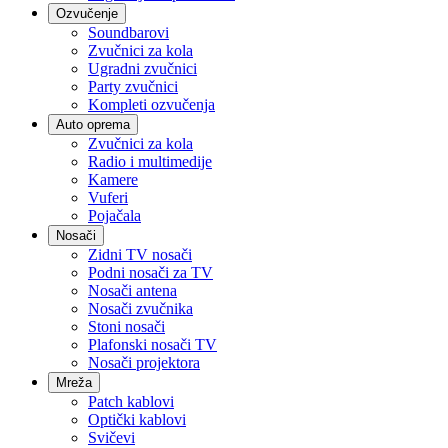
Ozvučenje
Soundbarovi
Zvučnici za kola
Ugradni zvučnici
Party zvučnici
Kompleti ozvučenja
Auto oprema
Zvučnici za kola
Radio i multimedije
Kamere
Vuferi
Pojačala
Nosači
Zidni TV nosači
Podni nosači za TV
Nosači antena
Nosači zvučnika
Stoni nosači
Plafonski nosači TV
Nosači projektora
Mreža
Patch kablovi
Optički kablovi
Svičevi