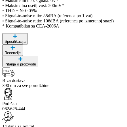
• Maksimalni ulaz signala: 6V*
• Maksimalna osetljivost: 200mV*
• THD + N: 0.05%
• Signal-to-noise ratio: 85dBA (referenca po 1 vat)
• Signal-to-noise ratio: 106dBA (referenca po izmerenoj snazi)
* Kompatibilan sa CEA-2006A
Specifikacija
Recenzije
Pitanja o proizvodu
Brza dostava
390 din za sve porudžbine
Podrška
062/625-444
14 dana za povrat