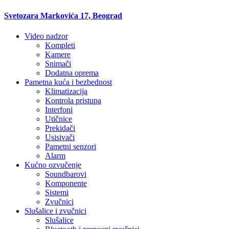
Svetozara Markovića 17, Beograd
Video nadzor
Kompleti
Kamere
Snimači
Dodatna oprema
Pametna kuća i bezbednost
Klimatizacija
Kontrola pristupa
Interfoni
Utičnice
Prekidači
Usisivači
Pametni senzori
Alarm
Kućno ozvučenje
Soundbarovi
Komponente
Sistemi
Zvučnici
Slušalice i zvučnici
Slušalice