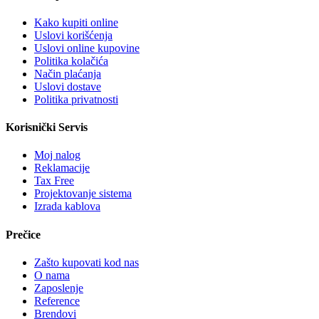
Kako kupiti online
Uslovi korišćenja
Uslovi online kupovine
Politika kolačića
Način plaćanja
Uslovi dostave
Politika privatnosti
Korisnički Servis
Moj nalog
Reklamacije
Tax Free
Projektovanje sistema
Izrada kablova
Prečice
Zašto kupovati kod nas
O nama
Zaposlenje
Reference
Brendovi