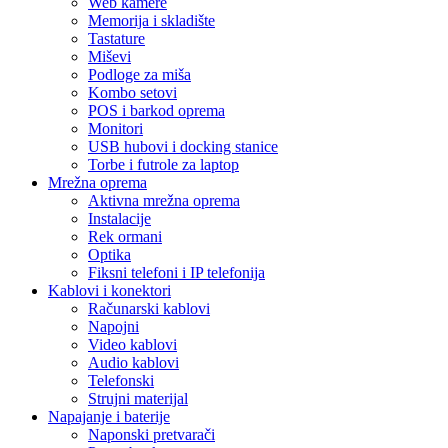
Web kamere
Memorija i skladište
Tastature
Miševi
Podloge za miša
Kombo setovi
POS i barkod oprema
Monitori
USB hubovi i docking stanice
Torbe i futrole za laptop
Mrežna oprema
Aktivna mrežna oprema
Instalacije
Rek ormani
Optika
Fiksni telefoni i IP telefonija
Kablovi i konektori
Računarski kablovi
Napojni
Video kablovi
Audio kablovi
Telefonski
Strujni materijal
Napajanje i baterije
Naponski pretvarači