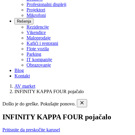
Profesionalni displeji
Projektori
Mikrofoni
Rešenja
Rezidencije
Vikendice
Maloprodaje
Kafići i restorani
Flote vozila
Parking
IT kompanije
Obrazovanje
Blog
Kontakt
AV market
INFINITY KAPPA FOUR pojačalo
Došlo je do greške. Pokušajte ponovo.
INFINITY KAPPA FOUR pojačalo
Pritisnite da preskočite karusel