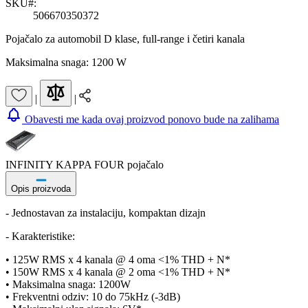
SKU#:
506670350372
Pojačalo za automobil D klase, full-range i četiri kanala
Maksimalna snaga: 1200 W
|
|
Obavesti me kada ovaj proizvod ponovo bude na zalihama
INFINITY KAPPA FOUR pojačalo
Opis proizvoda
- Jednostavan za instalaciju, kompaktan dizajn
- Karakteristike:
• 125W RMS x 4 kanala @ 4 oma <1% THD + N*
• 150W RMS x 4 kanala @ 2 oma <1% THD + N*
• Maksimalna snaga: 1200W
• Frekventni odziv: 10 do 75kHz (-3dB)