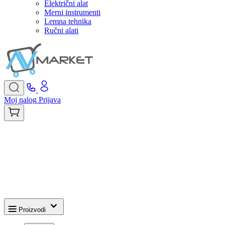
Električni alat
Merni instrumenti
Lemna tehnika
Ručni alati
Moj nalog
Prijava
Proizvodi