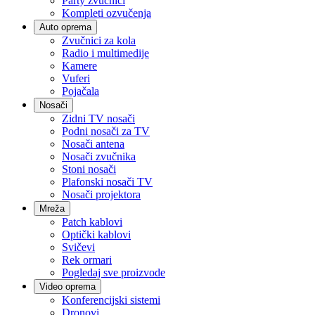
Party zvučnici
Kompleti ozvučenja
Auto oprema
Zvučnici za kola
Radio i multimedije
Kamere
Vuferi
Pojačala
Nosači
Zidni TV nosači
Podni nosači za TV
Nosači antena
Nosači zvučnika
Stoni nosači
Plafonski nosači TV
Nosači projektora
Mreža
Patch kablovi
Optički kablovi
Svičevi
Rek ormari
Pogledaj sve proizvode
Video oprema
Konferencijski sistemi
Dronovi