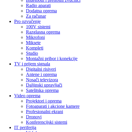
Bluetooth i prenosni zvučnici
Radio aparati
Dodatna oprema
Za računar
Pro ozvučenje
100V sistemi
Razglasna oprema
Mikrofoni
Miksete
Kompleti
Studio
Montažni pribor i konekcije
TV i prijem signala
Digitalni risiveri
Antene i oprema
Nosači televizora
Daljinski upravljači
Satelitska oprema
Video oprema
Projektori i oprema
Fotoaparati i akcione kamere
Profesionalni ekrani
Dronovi
Konferencijski sistemi
IT periferija