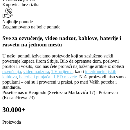
Kupovina bez rizika
Najbolje ponude
Zagarantovano najbolje ponude
Sve za ozvučenje, video nadzor, kablove, baterije i
rasvetu na jednom mestu
U našoj ponudi izdvajamo proizvode koji su zasluženo stekli
poverenje kupaca širom Srbije. Bilo da opremate dom, poslovni
prostor ili vozilo, kod nas ćete pronaći najtraženije artikle iz oblasti
ozvučenja
,
video nadzora
,
TV prijema
, kao i
interkonekcijskih
kablova
,
baterija i punjača
i
LED rasvete
. Naši proizvodi nisu samo
popularni – oni su i provereni u praksi, po meri Vaših potreba i
standarda.
Posetite nas u Beogradu (Svetozara Markovića 17) i Požarevcu
(Kosančićeva 23).
30.000+
Proizvoda