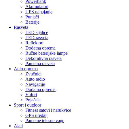
Powerbank
Akumulatori
UPS napajanja
Punjači
Baterije
Rasveta
LED sijalice
LED rasveta
Reflektori
Dodatna oprema
Ručne baterijske lampe
Dekorativna rasveta
Pametna rasveta
Auto oprema
Zvučnici
Auto radio
Navigacije
Dodatna oprema
Vuferi
Pojačala
Sport i outdoor
Fitness satovi i narukvice
GPS uređaji
Pametne telesne vage
Alati