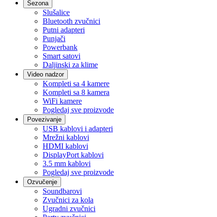
Sezona
Slušalice
Bluetooth zvučnici
Putni adapteri
Punjači
Powerbank
Smart satovi
Daljinski za klime
Video nadzor
Kompleti sa 4 kamere
Kompleti sa 8 kamera
WiFi kamere
Pogledaj sve proizvode
Povezivanje
USB kablovi i adapteri
Mrežni kablovi
HDMI kablovi
DisplayPort kablovi
3.5 mm kablovi
Pogledaj sve proizvode
Ozvučenje
Soundbarovi
Zvučnici za kola
Ugradni zvučnici