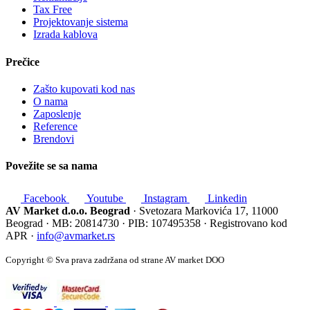
Tax Free
Projektovanje sistema
Izrada kablova
Prečice
Zašto kupovati kod nas
O nama
Zaposlenje
Reference
Brendovi
Povežite se sa nama
Facebook
Youtube
Instagram
Linkedin
AV Market d.o.o. Beograd
· Svetozara Markovića 17, 11000
Beograd · MB: 20814730 · PIB: 107495358 · Registrovano kod
APR ·
info@avmarket.rs
Copyright © Sva prava zadržana od strane AV market DOO