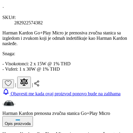
·
SKU#:
282922574382
Harman Kardon Go+Play Micro je prenosiva zvučna stanica sa
izgledom i zvukom koji je odmah indetifikuje kao Harman Kardon
nasleđe.
Snaga:
- Visokotonci: 2 x 15W @ 1% THD
- Vuferi: 1 x 30W @ 1% THD
|
|
Obavesti me kada ovaj proizvod ponovo bude na zalihama
Harman Kardon prenosna zvučna stanica Go+Play Micro
Opis proizvoda