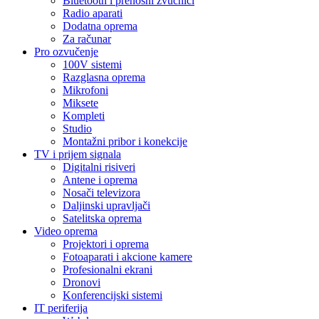
Bluetooth i prenosni zvučnici
Radio aparati
Dodatna oprema
Za računar
Pro ozvučenje
100V sistemi
Razglasna oprema
Mikrofoni
Miksete
Kompleti
Studio
Montažni pribor i konekcije
TV i prijem signala
Digitalni risiveri
Antene i oprema
Nosači televizora
Daljinski upravljači
Satelitska oprema
Video oprema
Projektori i oprema
Fotoaparati i akcione kamere
Profesionalni ekrani
Dronovi
Konferencijski sistemi
IT periferija