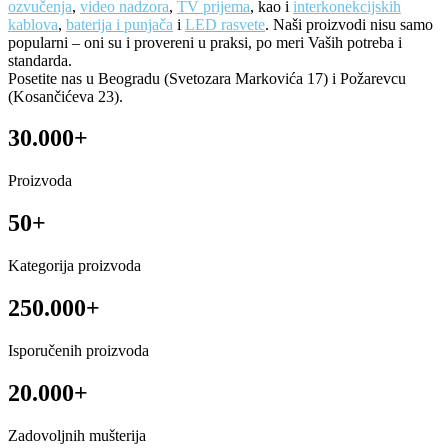
ozvučenja
,
video nadzora
,
TV prijema
, kao i
interkonekcijskih
kablova
,
baterija i punjača
i
LED rasvete
. Naši proizvodi nisu samo
popularni – oni su i provereni u praksi, po meri Vaših potreba i
standarda.
Posetite nas u Beogradu (Svetozara Markovića 17) i Požarevcu
(Kosančićeva 23).
30.000+
Proizvoda
50+
Kategorija proizvoda
250.000+
Isporučenih proizvoda
20.000+
Zadovoljnih mušterija