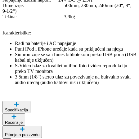
Dimenzije: 500mm, 230mm, 240mm (20“, 9“,
9-1/2“)
Težina: 3,9kg
Karakteristike:
Radi na baterije i AC napajanje
Puni iPod i iPhone uređaje kada su priključeni na njega
Sinhronizuje se sa iTunes bibliotekom preko USB porta (USB
kabal nije uključen)
S-Video izlaz za kvalitetnu iPod foto i video reprodukciju
preko TV monitora
3.5mm (1/8“) stereo ulaz za povezivanje na bukvalno svaki
audio uređaj (audio kablovi nisu uključeni)
Specifikacija
Recenzije
Pitanja o proizvodu