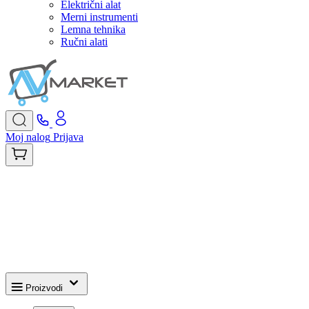
Električni alat
Merni instrumenti
Lemna tehnika
Ručni alati
Moj nalog
Prijava
Proizvodi