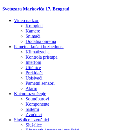
Svetozara Markovića 17, Beograd
Video nadzor
Kompleti
Kamere
Snimači
Dodatna oprema
Pametna kuća i bezbednost
Klimatizacija
Kontrola pristupa
Interfoni
Utičnice
Prekidači
Usisivači
Pametni senzori
Alarm
Kućno ozvučenje
Soundbarovi
Komponente
Sistemi
Zvučnici
Slušalice i zvučnici
Slušalice