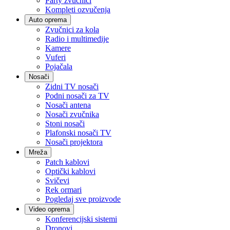
Party zvučnici
Kompleti ozvučenja
Auto oprema
Zvučnici za kola
Radio i multimedije
Kamere
Vuferi
Pojačala
Nosači
Zidni TV nosači
Podni nosači za TV
Nosači antena
Nosači zvučnika
Stoni nosači
Plafonski nosači TV
Nosači projektora
Mreža
Patch kablovi
Optički kablovi
Svičevi
Rek ormari
Pogledaj sve proizvode
Video oprema
Konferencijski sistemi
Dronovi