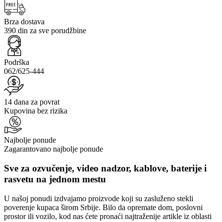
Brza dostava
390 din za sve porudžbine
Podrška
062/625-444
14 dana za povrat
Kupovina bez rizika
Najbolje ponude
Zagarantovano najbolje ponude
Sve za ozvučenje, video nadzor, kablove, baterije i
rasvetu na jednom mestu
U našoj ponudi izdvajamo proizvode koji su zasluženo stekli
poverenje kupaca širom Srbije. Bilo da opremate dom, poslovni
prostor ili vozilo, kod nas ćete pronaći najtraženije artikle iz oblasti