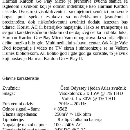
Harman Kardon Go+Play Micro je prenosiva zvučna stanica sa
izgledom i zvukom koji je odmah indetifikuje kao Harman Kardon
nasleđe. Dvostruki visokfrkventni i srednjetonci zvučnici proizvode
bogat, pun spektar
zvukova sa neočekivanom jasnoćom i
preciznošću, dok niskofrekventni zvučnici dodaju izuzetan bas
udarac. Koristi AC ili baterijsko napajanje, i lako se transportuje sa
svojom karakterističnom drškom od nerđajućeg čelika u obliku luka,
Harman Kardon Go+Play Micro Vam omogućava da sa prijateljima
delite muziku bilo gde.
Multimedijalni zabavni centar, čak šalje Vaše
iPod fotografije i video na TV ekran i sinhronizuje se sa Vašom
iTunes bibliotekom. Ali koliko god i gde god ga koristite, to je zvuk
koji postavlja Harman Kardon Go + Play II.
Glavne karakteristie
Zvučnici: Četri Odyssey i jedan Atlas zvučnik
Snaga: Visokotonci: 2 x 15W @ 1% THD
Vuferi: 1 x 30W @ 1% THD
Frekventni odziv: 70Hz – 20kHz
Odnos signal – šum: > 85dB
Ulazna impedansa: 250mV /> 10k ohm
Tip baterije: 8 x tip C alkalna baterija
Napajanje ulazni napon: 100 - 240V AC
Napajanje izlazni napon: 24V DC @ 2.3A