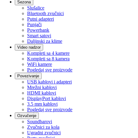
Sezona
Slušalice
Bluetooth zvučnici
Putni adapteri
Punjači
Powerbank
Smart satovi
Daljinski za klime
Video nadzor
Kompleti sa 4 kamere
Kompleti sa 8 kamera
WiFi kamere
Pogledaj sve proizvode
Povezivanje
USB kablovi i adapteri
Mrežni kablovi
HDMI kablovi
DisplayPort kablovi
3.5 mm kablovi
Pogledaj sve proizvode
Ozvučenje
Soundbarovi
Zvučnici za kola
Ugradni zvučnici