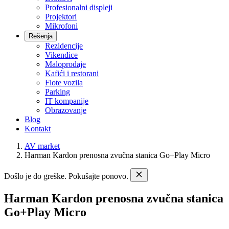
Profesionalni displeji
Projektori
Mikrofoni
Rešenja
Rezidencije
Vikendice
Maloprodaje
Kafići i restorani
Flote vozila
Parking
IT kompanije
Obrazovanje
Blog
Kontakt
AV market
Harman Kardon prenosna zvučna stanica Go+Play Micro
Došlo je do greške. Pokušajte ponovo.
Harman Kardon prenosna zvučna stanica
Go+Play Micro