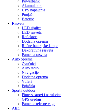
Powerbank
Akumulatori
UPS napajanja
Punjači
Baterije
Rasveta
LED sijalice
LED rasveta
Reflektori
Dodatna oprema
Ručne baterijske lampe
Dekorativna rasveta
Pametna rasveta
Auto oprema
Zvučnici
Auto radio
Navigacije
Dodatna oprema
Vuferi
Pojačala
Sport i outdoor
Fitness satovi i narukvice
GPS uređaji
Pametne telesne vage
Alati