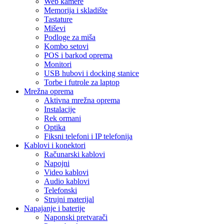
Web kamere
Memorija i skladište
Tastature
Miševi
Podloge za miša
Kombo setovi
POS i barkod oprema
Monitori
USB hubovi i docking stanice
Torbe i futrole za laptop
Mrežna oprema
Aktivna mrežna oprema
Instalacije
Rek ormani
Optika
Fiksni telefoni i IP telefonija
Kablovi i konektori
Računarski kablovi
Napojni
Video kablovi
Audio kablovi
Telefonski
Strujni materijal
Napajanje i baterije
Naponski pretvarači