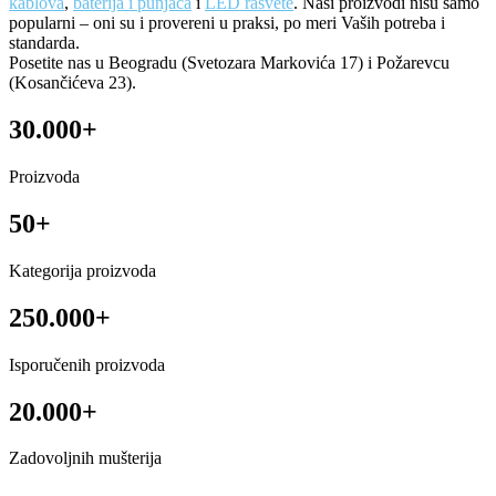
kablova
,
baterija i punjača
i
LED rasvete
. Naši proizvodi nisu samo
popularni – oni su i provereni u praksi, po meri Vaših potreba i
standarda.
Posetite nas u Beogradu (Svetozara Markovića 17) i Požarevcu
(Kosančićeva 23).
30.000+
Proizvoda
50+
Kategorija proizvoda
250.000+
Isporučenih proizvoda
20.000+
Zadovoljnih mušterija