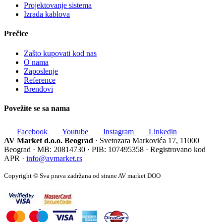
Projektovanje sistema
Izrada kablova
Prečice
Zašto kupovati kod nas
O nama
Zaposlenje
Reference
Brendovi
Povežite se sa nama
Facebook
Youtube
Instagram
Linkedin
AV Market d.o.o. Beograd
· Svetozara Markovića 17, 11000
Beograd · MB: 20814730 · PIB: 107495358 · Registrovano kod
APR ·
info@avmarket.rs
Copyright © Sva prava zadržana od strane AV market DOO