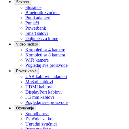
Sezona
Slušalice
Bluetooth zvučnici
Putni adapteri
Punjači
Powerbank
Smart satovi
Daljinski za klime
Video nadzor
Kompleti sa 4 kamere
Kompleti sa 8 kamera
WiFi kamere
Pogledaj sve proizvode
Povezivanje
USB kablovi i adapteri
Mrežni kablovi
HDMI kablovi
DisplayPort kablovi
3.5 mm kablovi
Pogledaj sve proizvode
Ozvučenje
Soundbarovi
Zvučnici za kola
Ugradni zvučnici