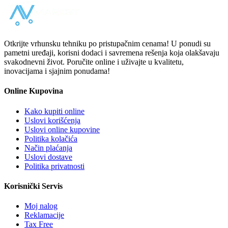
Otkrijte vrhunsku tehniku po pristupačnim cenama! U ponudi su
pametni uređaji, korisni dodaci i savremena rešenja koja olakšavaju
svakodnevni život. Poručite online i uživajte u kvalitetu,
inovacijama i sjajnim ponudama!
Online Kupovina
Kako kupiti online
Uslovi korišćenja
Uslovi online kupovine
Politika kolačića
Način plaćanja
Uslovi dostave
Politika privatnosti
Korisnički Servis
Moj nalog
Reklamacije
Tax Free