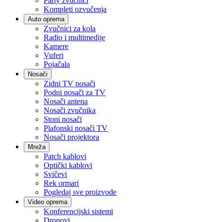
Party zvučnici
Kompleti ozvučenja
Auto oprema
Zvučnici za kola
Radio i multimedije
Kamere
Vuferi
Pojačala
Nosači
Zidni TV nosači
Podni nosači za TV
Nosači antena
Nosači zvučnika
Stoni nosači
Plafonski nosači TV
Nosači projektora
Mreža
Patch kablovi
Optički kablovi
Svičevi
Rek ormari
Pogledaj sve proizvode
Video oprema
Konferencijski sistemi
Dronovi