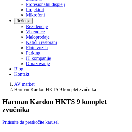
Profesionalni displeji
Projektori
Mikrofoni
Rešenja
Rezidencije
Vikendice
Maloprodaje
Kafići i restorani
Flote vozila
Parking
IT kompanije
Obrazovanje
Blog
Kontakt
AV market
Harman Kardon HKTS 9 komplet zvučnika
Harman Kardon HKTS 9 komplet
zvučnika
Pritisnite da preskočite karusel