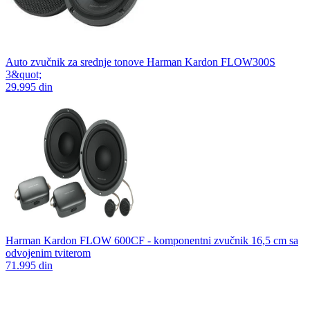
Auto zvučnik za srednje tonove Harman Kardon FLOW300S
3&quot;
29.995 din
Harman Kardon FLOW 600CF - komponentni zvučnik 16,5 cm sa
odvojenim tviterom
71.995 din