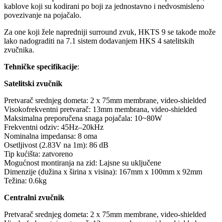
kablove koji su kodirani po boji za jednostavno i nedvosmisleno
povezivanje na pojačalo.
Za one koji žele napredniji surround zvuk, HKTS 9 se takođe može
lako nadograditi na 7.1 sistem dodavanjem HKS 4 satelitskih
zvučnika.
Tehničke specifikacije
:
Satelitski zvučnik
Pretvarač srednjeg dometa: 2 x 75mm membrane, video-shielded
Visokofrekventni pretvarač: 13mm membrana, video-shielded
Maksimalna preporučena snaga pojačala: 10~80W
Frekventni odziv: 45Hz–20kHz
Nominalna impedansa: 8 oma
Osetljivost (2.83V na 1m): 86 dB
Tip kućišta: zatvoreno
Mogućnost montiranja na zid: Lajsne su uključene
Dimenzije (dužina x širina x visina): 167mm x 100mm x 92mm
Težina: 0.6kg
Centralni zvučnik
Pretvarač srednjeg dometa: 2 x 75mm membrane, video-shielded