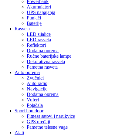
Powerbank
Akumulatori
UPS napajanja
Punjači
Baterije
Rasveta
LED sijalice
LED rasveta
Reflektori
Dodatna oprema
Ručne baterijske lampe
Dekorativna rasveta
Pametna rasveta
Auto oprema
Zvučnici
Auto radio
Navigacije
Dodatna oprema
Vuferi
Pojačala
Sport i outdoor
Fitness satovi i narukvice
GPS uređaji
Pametne telesne vage
Alati