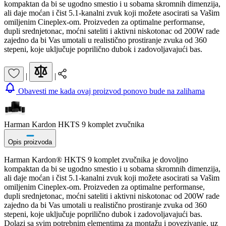
kompaktan da bi se ugodno smestio i u sobama skromnih dimenzija,
ali daje moćan i čist 5.1-kanalni zvuk koji možete asocirati sa Vašim
omiljenim Cineplex-om. Proizveden za optimalne performanse,
dupli srednjetonac, moćni sateliti i aktivni niskotonac od 200W rade
zajedno da bi Vas umotali u realistično prostiranje zvuka od 360
stepeni, koje uključuje poprilično dubok i zadovoljavajući bas.
|
|
Obavesti me kada ovaj proizvod ponovo bude na zalihama
Harman Kardon HKTS 9 komplet zvučnika
Opis proizvoda
Harman Kardon® HKTS 9 komplet zvučnika je dovoljno
kompaktan da bi se ugodno smestio i u sobama skromnih dimenzija,
ali daje moćan i čist 5.1-kanalni zvuk koji možete asocirati sa Vašim
omiljenim Cineplex-om. Proizveden za optimalne performanse,
dupli srednjetonac, moćni sateliti i aktivni niskotonac od 200W rade
zajedno da bi Vas umotali u realistično prostiranje zvuka od 360
stepeni, koje uključuje poprilično dubok i zadovoljavajući bas.
Dolazi sa svim potrebnim elementima za montažu i povezivanje, uz