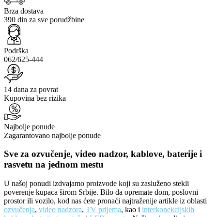
Brza dostava
390 din za sve porudžbine
Podrška
062/625-444
14 dana za povrat
Kupovina bez rizika
Najbolje ponude
Zagarantovano najbolje ponude
Sve za ozvučenje, video nadzor, kablove, baterije i
rasvetu na jednom mestu
U našoj ponudi izdvajamo proizvode koji su zasluženo stekli
poverenje kupaca širom Srbije. Bilo da opremate dom, poslovni
prostor ili vozilo, kod nas ćete pronaći najtraženije artikle iz oblasti
ozvučenja
,
video nadzora
,
TV prijema
, kao i
interkonekcijskih