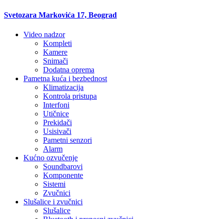
Svetozara Markovića 17, Beograd
Video nadzor
Kompleti
Kamere
Snimači
Dodatna oprema
Pametna kuća i bezbednost
Klimatizacija
Kontrola pristupa
Interfoni
Utičnice
Prekidači
Usisivači
Pametni senzori
Alarm
Kućno ozvučenje
Soundbarovi
Komponente
Sistemi
Zvučnici
Slušalice i zvučnici
Slušalice