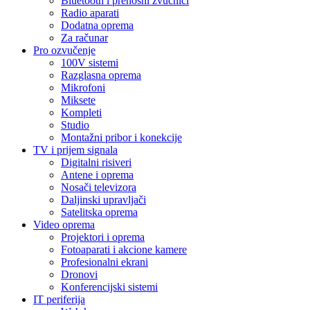
Bluetooth i prenosni zvučnici
Radio aparati
Dodatna oprema
Za računar
Pro ozvučenje
100V sistemi
Razglasna oprema
Mikrofoni
Miksete
Kompleti
Studio
Montažni pribor i konekcije
TV i prijem signala
Digitalni risiveri
Antene i oprema
Nosači televizora
Daljinski upravljači
Satelitska oprema
Video oprema
Projektori i oprema
Fotoaparati i akcione kamere
Profesionalni ekrani
Dronovi
Konferencijski sistemi
IT periferija