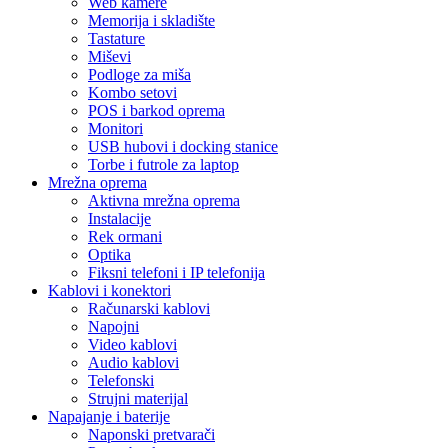
Web kamere
Memorija i skladište
Tastature
Miševi
Podloge za miša
Kombo setovi
POS i barkod oprema
Monitori
USB hubovi i docking stanice
Torbe i futrole za laptop
Mrežna oprema
Aktivna mrežna oprema
Instalacije
Rek ormani
Optika
Fiksni telefoni i IP telefonija
Kablovi i konektori
Računarski kablovi
Napojni
Video kablovi
Audio kablovi
Telefonski
Strujni materijal
Napajanje i baterije
Naponski pretvarači