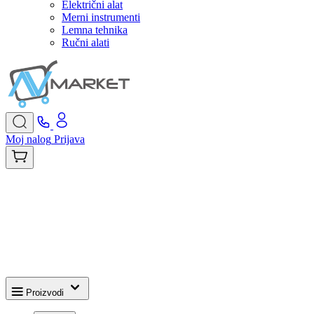
Električni alat
Merni instrumenti
Lemna tehnika
Ručni alati
Moj nalog
Prijava
Proizvodi