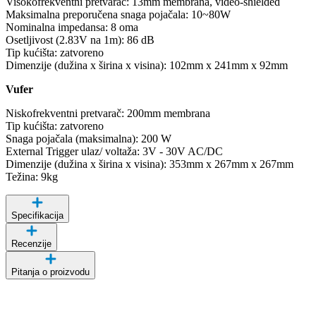
Visokofrekventni pretvarač: 13mm membrana, video-shielded
Maksimalna preporučena snaga pojačala: 10~80W
Nominalna impedansa: 8 oma
Osetljivost (2.83V na 1m): 86 dB
Tip kućišta: zatvoreno
Dimenzije (dužina x širina x visina): 102mm x 241mm x 92mm
Vufer
Niskofrekventni pretvarač: 200mm membrana
Tip kućišta: zatvoreno
Snaga pojačala (maksimalna): 200 W
External Trigger ulaz/ voltaža: 3V - 30V AC/DC
Dimenzije (dužina x širina x visina): 353mm x 267mm x 267mm
Težina: 9kg
Specifikacija
Recenzije
Pitanja o proizvodu