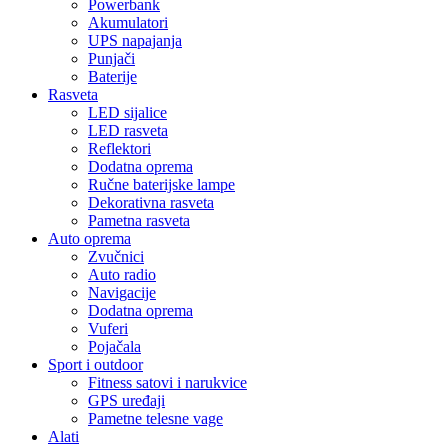
Powerbank
Akumulatori
UPS napajanja
Punjači
Baterije
Rasveta
LED sijalice
LED rasveta
Reflektori
Dodatna oprema
Ručne baterijske lampe
Dekorativna rasveta
Pametna rasveta
Auto oprema
Zvučnici
Auto radio
Navigacije
Dodatna oprema
Vuferi
Pojačala
Sport i outdoor
Fitness satovi i narukvice
GPS uređaji
Pametne telesne vage
Alati