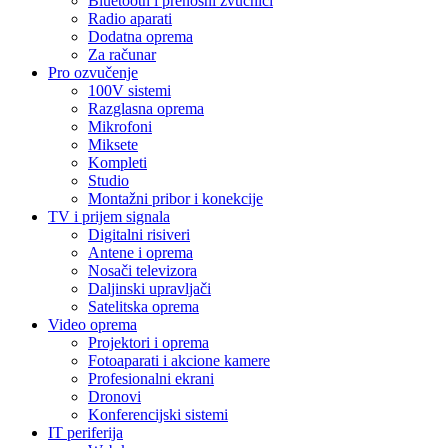
Bluetooth i prenosni zvučnici
Radio aparati
Dodatna oprema
Za računar
Pro ozvučenje
100V sistemi
Razglasna oprema
Mikrofoni
Miksete
Kompleti
Studio
Montažni pribor i konekcije
TV i prijem signala
Digitalni risiveri
Antene i oprema
Nosači televizora
Daljinski upravljači
Satelitska oprema
Video oprema
Projektori i oprema
Fotoaparati i akcione kamere
Profesionalni ekrani
Dronovi
Konferencijski sistemi
IT periferija