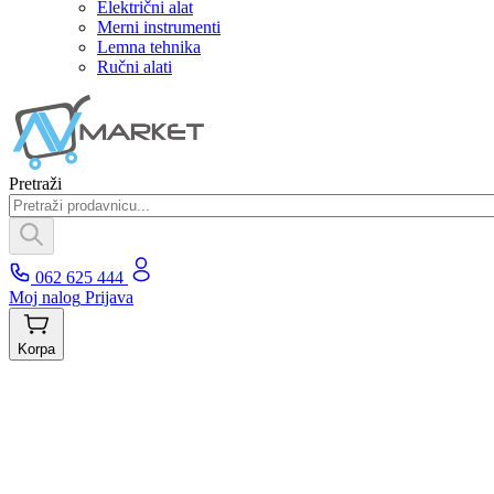
Električni alat
Merni instrumenti
Lemna tehnika
Ručni alati
Pretraži
062 625 444
Moj nalog
Prijava
Korpa