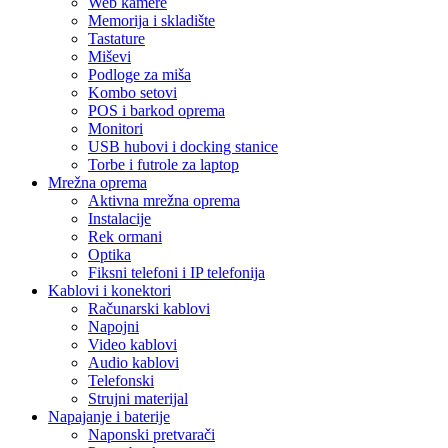
Web kamere
Memorija i skladište
Tastature
Miševi
Podloge za miša
Kombo setovi
POS i barkod oprema
Monitori
USB hubovi i docking stanice
Torbe i futrole za laptop
Mrežna oprema
Aktivna mrežna oprema
Instalacije
Rek ormani
Optika
Fiksni telefoni i IP telefonija
Kablovi i konektori
Računarski kablovi
Napojni
Video kablovi
Audio kablovi
Telefonski
Strujni materijal
Napajanje i baterije
Naponski pretvarači