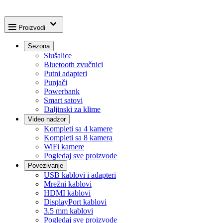
Proizvodi
Sezona
Slušalice
Bluetooth zvučnici
Putni adapteri
Punjači
Powerbank
Smart satovi
Daljinski za klime
Video nadzor
Kompleti sa 4 kamere
Kompleti sa 8 kamera
WiFi kamere
Pogledaj sve proizvode
Povezivanje
USB kablovi i adapteri
Mrežni kablovi
HDMI kablovi
DisplayPort kablovi
3.5 mm kablovi
Pogledaj sve proizvode