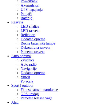
Powerbank
Akumulatori
UPS napajanja
Punjači
Baterije
Rasveta
LED sijalice
LED rasveta
Reflektori
Dodatna oprema
Ručne baterijske lampe
Dekorativna rasveta
Pametna rasveta
Auto oprema
Zvučnici
Auto radio
Navigacije
Dodatna oprema
Vuferi
Pojačala
Sport i outdoor
Fitness satovi i narukvice
GPS uređaji
Pametne telesne vage
Alati