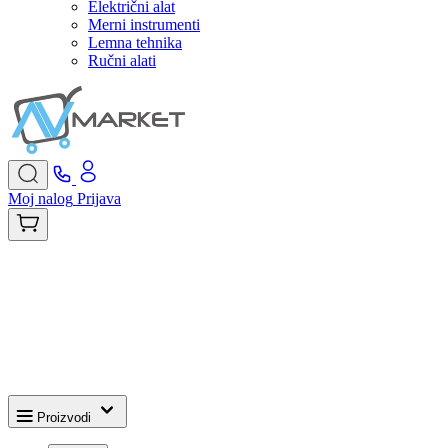
Električni alat
Merni instrumenti
Lemna tehnika
Ručni alati
Moj nalog
Prijava
Proizvodi