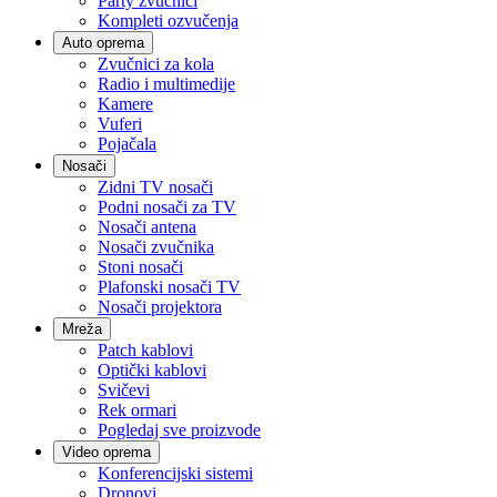
Party zvučnici
Kompleti ozvučenja
Auto oprema
Zvučnici za kola
Radio i multimedije
Kamere
Vuferi
Pojačala
Nosači
Zidni TV nosači
Podni nosači za TV
Nosači antena
Nosači zvučnika
Stoni nosači
Plafonski nosači TV
Nosači projektora
Mreža
Patch kablovi
Optički kablovi
Svičevi
Rek ormari
Pogledaj sve proizvode
Video oprema
Konferencijski sistemi
Dronovi