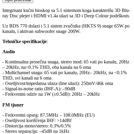
Integrisani kućni bioskop sa 5.1 sistemom koga karakterišu 3D Blu-
ray Disc plejer i HDMI v1.4a ulazi sa 3D i Deep Colour podrškom.
Uz BDS 770 dolazi i 5.1 sistem zvučnika (HKTS 9) snage 65W po
kanalu, i aktivan subwoofer snage 200W.
Tehničke specifikacije
:
Audio
- Kontinualna prosečna snaga, stereo mod: 65 vati po kanalu, 20Hz
– 20kHz, na<0.1% THD, oba kanala na 6 oma
- Multichannel snaga: 65 vati po kanalu, 20Hz– 20kHz, na <0.1%
THD, svi kanali na 6 oma
- Osetljivost/impedansa ulaza (line ulazi): 250mV/46k oma
- Signal-to-noise ratio (IHF-A): –90dB
- Frekventni odziv na 1W (±0.5dB): 20Hz – 20kHz
FM tjuner
- Frekventni opseg: 87.5MHz – 108.0MHz (EU)
- Osetljivost korišćenja IHF: >14dBf
- Distorcija mono/stereo: 0.3%/0.5%
- Stereo separacija: –45dB na 1kHz