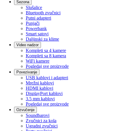
Sezona
Slušalice
Bluetooth zvučnici
Putni adapteri
Punjači
Powerbank
Smart satovi
Daljinski za klime
Video nadzor
Kompleti sa 4 kamere
Kompleti sa 8 kamera
WiFi kamere
Pogledaj sve proizvode
Povezivanje
USB kablovi i adapteri
Mrežni kablovi
HDMI kablovi
DisplayPort kablovi
3.5 mm kablovi
Pogledaj sve proizvode
Ozvučenje
Soundbarovi
Zvučnici za kola
Ugradni zvučnici