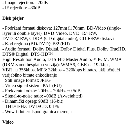
- Image rejection: –70dB
- IF rejection: –80dB
Disk plejer
- Podržani formati diskova: 127mm ili 76mm BD-Video (single-
layer ili double-layer), DVD-Video, DVD+R/+RW,
DVD-R/-RW, CDDA (CD digital audio), CD-R/RW diskovi
- Kod regiona (BD/DVD): B/2 (EU)
- Audio formati: Dolby Digital, Dolby Digital Plus, Dolby TrueHD,
DTS® Digital, DTS-HD™
High Resolution Audio, DTS-HD Master Audio,™ PCM, WMA
(DRM-samo besplatna verzija): WMA9, CBR na 192kbps,
VBR na 355kbps, MP3: 32kbps – 320kbps bitrates, ukljjučujući
varijabilno bitrate enkodiranje
- Still-image format: JPEG
- Video signal sistem: PAL (EU)
- Frekventni odziv: 20Hz – 20kHz ±0.5dB
- Signal-to-noise ratio: –90dB (A-weighted)
- Dinamički opseg: 90dB (16-bit)
- THD/1kHz: DVD/CD: 0.1%
- Wow i flutter: Ispod granica merenja
Video