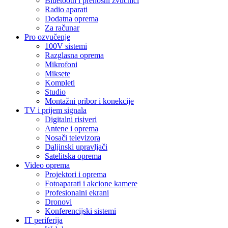
Bluetooth i prenosni zvučnici
Radio aparati
Dodatna oprema
Za računar
Pro ozvučenje
100V sistemi
Razglasna oprema
Mikrofoni
Miksete
Kompleti
Studio
Montažni pribor i konekcije
TV i prijem signala
Digitalni risiveri
Antene i oprema
Nosači televizora
Daljinski upravljači
Satelitska oprema
Video oprema
Projektori i oprema
Fotoaparati i akcione kamere
Profesionalni ekrani
Dronovi
Konferencijski sistemi
IT periferija