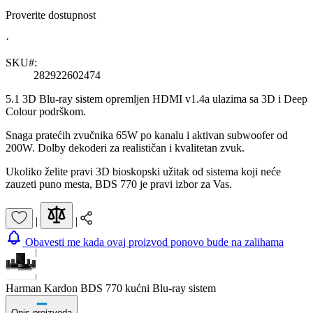
Proverite dostupnost
·
SKU#:
282922602474
5.1 3D Blu-ray sistem opremljen HDMI v1.4a ulazima sa 3D i Deep
Colour podrškom.
Snaga pratećih zvučnika 65W po kanalu i aktivan subwoofer od
200W. Dolby dekoderi za realističan i kvalitetan zvuk.
Ukoliko želite pravi 3D bioskopski užitak od sistema koji neće
zauzeti puno mesta, BDS 770 je pravi izbor za Vas.
|
|
Obavesti me kada ovaj proizvod ponovo bude na zalihama
Harman Kardon BDS 770 kućni Blu-ray sistem
Opis proizvoda