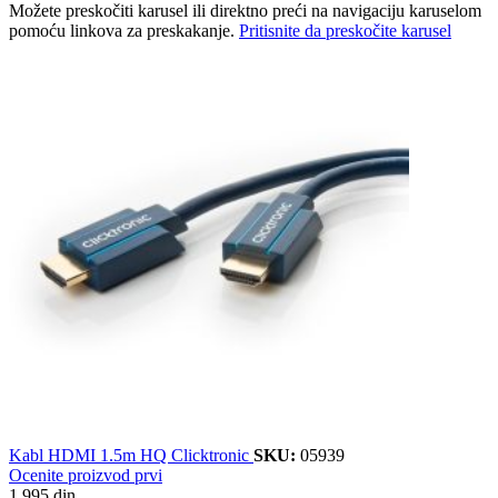
Možete preskočiti karusel ili direktno preći na navigaciju karuselom
pomoću linkova za preskakanje.
Pritisnite da preskočite karusel
Kabl HDMI 1.5m HQ Clicktronic
SKU:
05939
Ocenite proizvod prvi
1.995 din