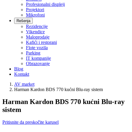
Profesionalni displeji
Projektori
Mikrofoni
Rešenja
Rezidencije
Vikendice
Maloprodaje
Kafići i restorani
Flote vozila
Parking
IT kompanije
Obrazovanje
Blog
Kontakt
AV market
Harman Kardon BDS 770 kućni Blu-ray sistem
Harman Kardon BDS 770 kućni Blu-ray
sistem
Pritisnite da preskočite karusel