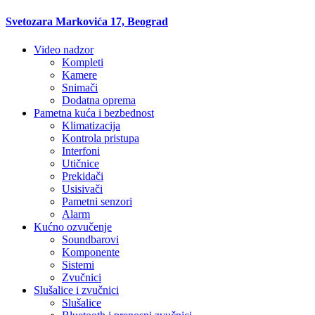
Svetozara Markovića 17, Beograd
Video nadzor
Kompleti
Kamere
Snimači
Dodatna oprema
Pametna kuća i bezbednost
Klimatizacija
Kontrola pristupa
Interfoni
Utičnice
Prekidači
Usisivači
Pametni senzori
Alarm
Kućno ozvučenje
Soundbarovi
Komponente
Sistemi
Zvučnici
Slušalice i zvučnici
Slušalice