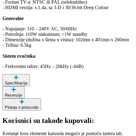
- Format TV-a: NTSC ili PAL (selektabilno)
- HDMI verzija: v.1.4a, sa 3-D i 30/36-bit Deep Colour
Generalne
- Napajanje: 110 – 240V AC, 50/60Hz
- Potrošnja: 110W maksimum; <1W standby
- Dimenzije (dužina x širina x visina): 102mm x 401mm x 260mm
- Težina: 6.5kg
Sistem zvučnika
- Frekventni odziv: 45Hz – 20kHz (–6dB)
Specifikacija
Recenzije
Pitanja o proizvodu
Korisnici su takođe kupovali:
Kretanje kroz elemente karusela moguće je pomoću tastera tab.