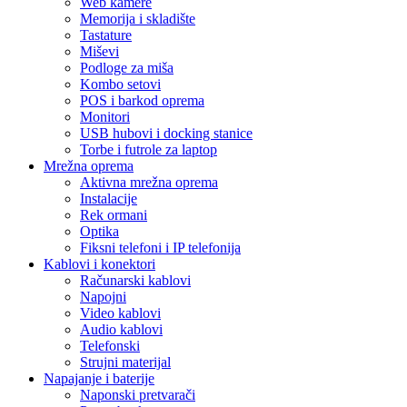
Web kamere
Memorija i skladište
Tastature
Miševi
Podloge za miša
Kombo setovi
POS i barkod oprema
Monitori
USB hubovi i docking stanice
Torbe i futrole za laptop
Mrežna oprema
Aktivna mrežna oprema
Instalacije
Rek ormani
Optika
Fiksni telefoni i IP telefonija
Kablovi i konektori
Računarski kablovi
Napojni
Video kablovi
Audio kablovi
Telefonski
Strujni materijal
Napajanje i baterije
Naponski pretvarači