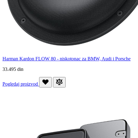
Harman Kardon FLOW 80 - niskotonac za BMW, Audi i Porsche
33.495 din
Pogledaj proizvod