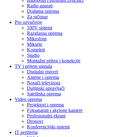
Bluetooth i prenosni zvučnici
Radio aparati
Dodatna oprema
Za računar
Pro ozvučenje
100V sistemi
Razglasna oprema
Mikrofoni
Miksete
Kompleti
Studio
Montažni pribor i konekcije
TV i prijem signala
Digitalni risiveri
Antene i oprema
Nosači televizora
Daljinski upravljači
Satelitska oprema
Video oprema
Projektori i oprema
Fotoaparati i akcione kamere
Profesionalni ekrani
Dronovi
Konferencijski sistemi
IT periferija