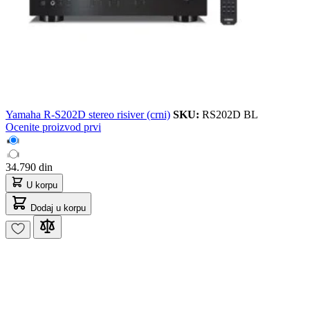
Yamaha R-S202D stereo risiver (crni)
SKU:
RS202D BL
Ocenite proizvod prvi
34.790 din
U korpu
Dodaj u korpu