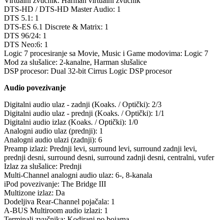
Virtualni zvučnik: Harman virtualni zvučnik
DTS-HD / DTS-HD Master Audio: 1
DTS 5.1: 1
DTS-ES 6.1 Discrete & Matrix: 1
DTS 96/24: 1
DTS Neo:6: 1
Logic 7 procesiranje sa Movie, Music i Game modovima: Logic 7
Mod za slušalice: 2-kanalne, Harman slušalice
DSP procesor: Dual 32-bit Cirrus Logic DSP procesor
Audio povezivanje
Digitalni audio ulaz - zadnji (Koaks. / Optički): 2/3
Digitalni audio ulaz - prednji (Koaks. / Optički): 1/1
Digitalni audio izlaz (Koaks. / Optički): 1/0
Analogni audio ulaz (prednji): 1
Analogni audio ulazi (zadnji): 6
Preamp izlazi: Prednji levi, surround levi, surround zadnji levi,
prednji desni, surround desni, surround zadnji desni, centralni, vufer
Izlaz za slušalice: Prednji
Multi-Channel analogni audio ulaz: 6-, 8-kanala
iPod povezivanje: The Bridge III
Multizone izlaz: Da
Dodeljiva Rear-Channel pojačala: 1
A-BUS Multiroom audio izlazi: 1
Terminali zvučnika: Kodirani po bojama