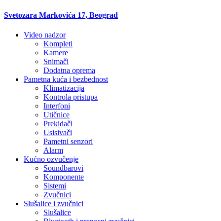
Svetozara Markovića 17, Beograd
Video nadzor
Kompleti
Kamere
Snimači
Dodatna oprema
Pametna kuća i bezbednost
Klimatizacija
Kontrola pristupa
Interfoni
Utičnice
Prekidači
Usisivači
Pametni senzori
Alarm
Kućno ozvučenje
Soundbarovi
Komponente
Sistemi
Zvučnici
Slušalice i zvučnici
Slušalice