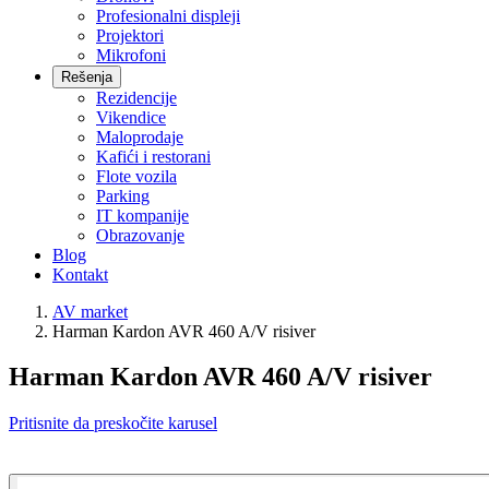
Profesionalni displeji
Projektori
Mikrofoni
Rešenja
Rezidencije
Vikendice
Maloprodaje
Kafići i restorani
Flote vozila
Parking
IT kompanije
Obrazovanje
Blog
Kontakt
AV market
Harman Kardon AVR 460 A/V risiver
Harman Kardon AVR 460 A/V risiver
Pritisnite da preskočite karusel