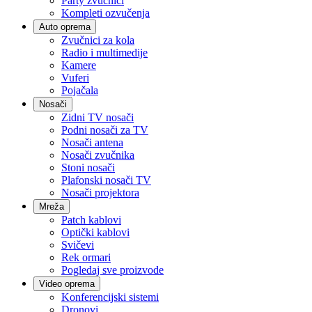
Party zvučnici
Kompleti ozvučenja
Auto oprema
Zvučnici za kola
Radio i multimedije
Kamere
Vuferi
Pojačala
Nosači
Zidni TV nosači
Podni nosači za TV
Nosači antena
Nosači zvučnika
Stoni nosači
Plafonski nosači TV
Nosači projektora
Mreža
Patch kablovi
Optički kablovi
Svičevi
Rek ormari
Pogledaj sve proizvode
Video oprema
Konferencijski sistemi
Dronovi