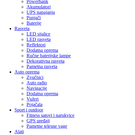
Powerbank
Akumulatori
UPS napajanja
Punjači
Baterije
Rasveta
LED sijalice
LED rasveta
Reflektori
Dodatna oprema
Ručne baterijske lampe
Dekorativna rasveta
Pametna rasveta
Auto oprema
Zvučnici
Auto radio
Navigacije
Dodatna oprema
Vuferi
Pojačala
Sport i outdoor
Fitness satovi i narukvice
GPS uređaji
Pametne telesne vage
Alati