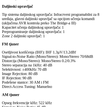
Daljinski upravljač
Tip sistema daljinskog upravljača: Infracrveni programabilni za 8
uređaja, glavni daljinski upravljač sa opcijom učenja komandi
(uključena AVR kontrola preko The Bridge-a III)
Kapacitet učenja daljinskog upravljača: 1
Preprogramiranje daljinskog upravljača: 1
Zone 2 daljinski upravljač: 1
FM tjuner
Osetljivost korišćenja (IHF): IHF 1.3µV/13.2dBf
Signal-to-Noise Ratio (Mono/Stereo): Mono/Stereo 70/68dB
Distorcija (Mono/Stereo): Mono/Stereo 0.2/0.3%
Stereo separacija na 1kHz: 40 dB
Selektivnost: ±400kHz 70 dB
Image Rejection: 80 dB
IF Rejection: 90 dB
Podešene stanice: 30 AM i FM
Direct-Access Tuning: Manuelno
AM tjuner
Opseg frekvencije kHz: 522 kHz