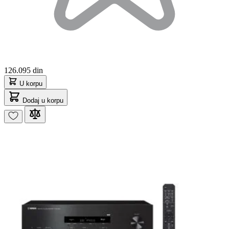
126.095 din
U korpu
Dodaj u korpu