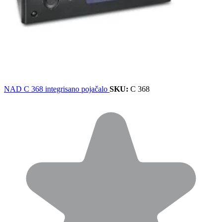
NAD C 368 integrisano pojačalo
SKU:
C 368