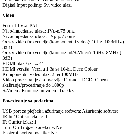
Digital Input polling: Svi video ulazi
Video
Format TV-a: PAL
Nivo/impedansa ulaza: 1Vp-p/75 oma
Nivo/impedansa izlaza: 1Vp-p/75 oma
Odziv video frekvencije (komponentni video): 10Hz–100MHz (–
3dB)
Odziv video frekvencije (kompozitni/S-Video): 10Hz–8MHz (–
3dB)
HDMI ulaz / izlaz: 4/1
HDMI verzija: Verzija 1.3a sa 10-bit Deep Colour
Komponentni video ulaz: 2 na 100MHz
Video procesiranje / konverzija: Faroudja DCDi Cinema
skaliranje/procesiranje do 1080p
S-Video / Kompozitni video ulaz: 0/3
Povezivanje sa podacima
USB port za plejbek i ažuriranje softvera: Ažuriranje softvera
IR In / Out konekcije: 1
IR Carrier izlaz: 1
Turn-On Trigger konekcije: Ne
Eksterni port za podatke: Ne