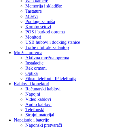
Web kamere
Memorija i skladište
Tastature
Miševi
Podloge za miša
Kombo setovi
POS i barkod oprema
Monitori
USB hubovi i docking stanice
Torbe i futrole za laptop
Mrežna oprema
Aktivna mrežna oprema
Instalacije
Rek ormani
Optika
Fiksni telefoni i IP telefonija
Kablovi i konektori
Računarski kablovi
Napojni
Video kablovi
Audio kablovi
Telefonski
Strujni materijal
Napajanje i baterije
Naponski pretvarači