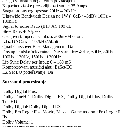
design sa niskim negativnim povraćajem
Kapacitet visoke provodljivosti struje: 35 Amps
Snaga propusnog opsega: 20Hz – 20kHz
Ultrawide Bandwidth Design na 1W (+0dB / –3dB): 10Hz –
130kHz
Signal-to-noise Ratio (IHF-A): 100 dB
Slew Rate: 40V/µsek
Osetljivost/impedansa ulaza: 200mV/47k oma
Izlaz DAC-ova: 192kHz/24-bit
Quad Crossover Bass Management: Da
Dostupne niskofrekventne tačke skretnice: 40Hz, 60Hz, 80Hz,
100Hz, 120Hz, 150Hz ili 200Hz
Lip Sync Delay per Input: 0 – 180 mS
Kompresovani muzički alati: EzSet/EQ
EZ Set EQ podešavanje: Da
Surround procesiranje
Dolby Digital Plus: 1
Dolby TrueHD: Dolby Digital EX, Dolby Digital Plus, Dolby
TrueHD
Dolby Digital: Dolby Digital EX
Dolby Pro Logic II sa Movie, Music i Game modom: Pro Logic II,
IIx
Dolby Volume: 1