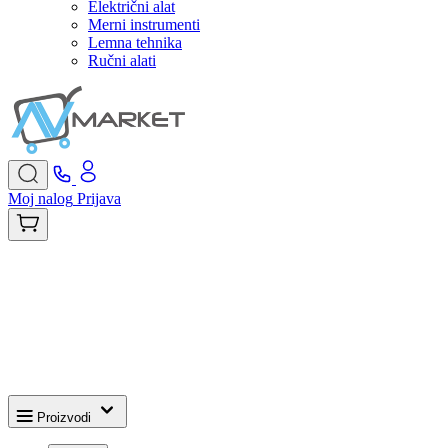
Električni alat
Merni instrumenti
Lemna tehnika
Ručni alati
Moj nalog
Prijava
Proizvodi