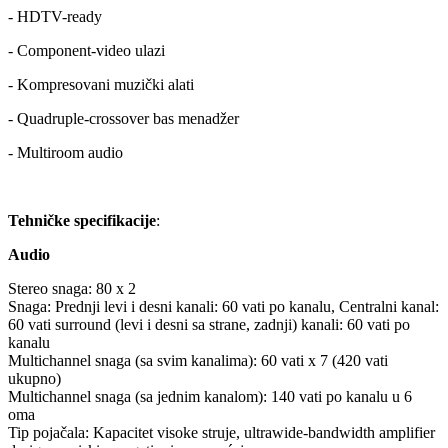
- HDTV-ready
- Component-video ulazi
- Kompresovani muzički alati
- Quadruple-crossover bas menadžer
- Multiroom audio
Tehničke specifikacije
:
Audio
Stereo snaga: 80 x 2
Snaga: Prednji levi i desni kanali: 60 vati po kanalu, Centralni kanal:
60 vati surround (levi i desni sa strane, zadnji) kanali: 60 vati po
kanalu
Multichannel snaga (sa svim kanalima): 60 vati x 7 (420 vati
ukupno)
Multichannel snaga (sa jednim kanalom): 140 vati po kanalu u 6
oma
Tip pojačala: Kapacitet visoke struje, ultrawide-bandwidth amplifier