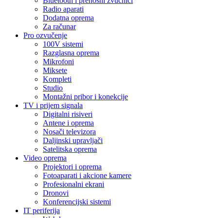
Bluetooth i prenosni zvučnici
Radio aparati
Dodatna oprema
Za računar
Pro ozvučenje
100V sistemi
Razglasna oprema
Mikrofoni
Miksete
Kompleti
Studio
Montažni pribor i konekcije
TV i prijem signala
Digitalni risiveri
Antene i oprema
Nosači televizora
Daljinski upravljači
Satelitska oprema
Video oprema
Projektori i oprema
Fotoaparati i akcione kamere
Profesionalni ekrani
Dronovi
Konferencijski sistemi
IT periferija