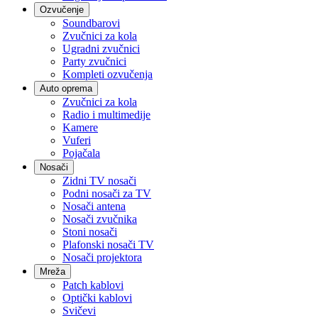
Ozvučenje
Soundbarovi
Zvučnici za kola
Ugradni zvučnici
Party zvučnici
Kompleti ozvučenja
Auto oprema
Zvučnici za kola
Radio i multimedije
Kamere
Vuferi
Pojačala
Nosači
Zidni TV nosači
Podni nosači za TV
Nosači antena
Nosači zvučnika
Stoni nosači
Plafonski nosači TV
Nosači projektora
Mreža
Patch kablovi
Optički kablovi
Svičevi