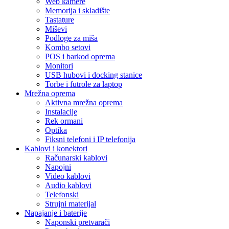
Web kamere
Memorija i skladište
Tastature
Miševi
Podloge za miša
Kombo setovi
POS i barkod oprema
Monitori
USB hubovi i docking stanice
Torbe i futrole za laptop
Mrežna oprema
Aktivna mrežna oprema
Instalacije
Rek ormani
Optika
Fiksni telefoni i IP telefonija
Kablovi i konektori
Računarski kablovi
Napojni
Video kablovi
Audio kablovi
Telefonski
Strujni materijal
Napajanje i baterije
Naponski pretvarači