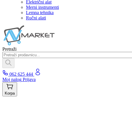
Električni alat
Merni instrumenti
Lemna tehnika
Ručni alati
Pretraži
062 625 444
Moj nalog
Prijava
Korpa