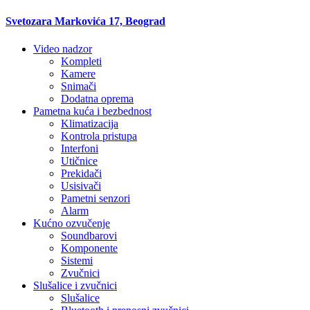
Svetozara Markovića 17, Beograd
Video nadzor
Kompleti
Kamere
Snimači
Dodatna oprema
Pametna kuća i bezbednost
Klimatizacija
Kontrola pristupa
Interfoni
Utičnice
Prekidači
Usisivači
Pametni senzori
Alarm
Kućno ozvučenje
Soundbarovi
Komponente
Sistemi
Zvučnici
Slušalice i zvučnici
Slušalice