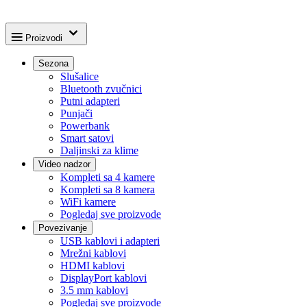
Proizvodi
Sezona
Slušalice
Bluetooth zvučnici
Putni adapteri
Punjači
Powerbank
Smart satovi
Daljinski za klime
Video nadzor
Kompleti sa 4 kamere
Kompleti sa 8 kamera
WiFi kamere
Pogledaj sve proizvode
Povezivanje
USB kablovi i adapteri
Mrežni kablovi
HDMI kablovi
DisplayPort kablovi
3.5 mm kablovi
Pogledaj sve proizvode