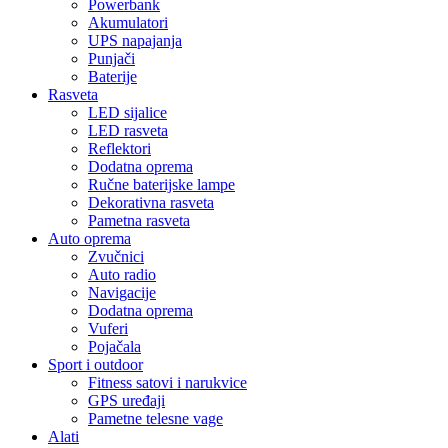
Powerbank
Akumulatori
UPS napajanja
Punjači
Baterije
Rasveta
LED sijalice
LED rasveta
Reflektori
Dodatna oprema
Ručne baterijske lampe
Dekorativna rasveta
Pametna rasveta
Auto oprema
Zvučnici
Auto radio
Navigacije
Dodatna oprema
Vuferi
Pojačala
Sport i outdoor
Fitness satovi i narukvice
GPS uređaji
Pametne telesne vage
Alati