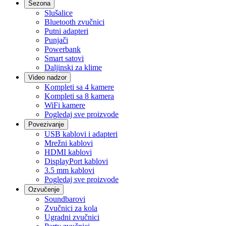
Sezona
Slušalice
Bluetooth zvučnici
Putni adapteri
Punjači
Powerbank
Smart satovi
Daljinski za klime
Video nadzor
Kompleti sa 4 kamere
Kompleti sa 8 kamera
WiFi kamere
Pogledaj sve proizvode
Povezivanje
USB kablovi i adapteri
Mrežni kablovi
HDMI kablovi
DisplayPort kablovi
3.5 mm kablovi
Pogledaj sve proizvode
Ozvučenje
Soundbarovi
Zvučnici za kola
Ugradni zvučnici