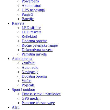
Powerbank
Akumulatori
UPS napajanja
Punjači
Baterije
Rasveta
LED sijalice
LED rasveta
Reflektori
Dodatna oprema
Ručne baterijske lampe
Dekorativna rasveta
Pametna rasveta
Auto oprema
Zvučnici
Auto radio
Navigacije
Dodatna oprema
Vuferi
Pojačala
Sport i outdoor
Fitness satovi i narukvice
GPS uređaji
Pametne telesne vage
Alati