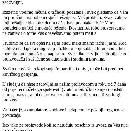
zadovoljni.
Izuzetno vodimo računa o tačnosti podataka i uvek gledamo da Vam
preporučimo najbolje moguće rešenje za Vaš problem. Svaki zahtev
koji pošaljete biće obrađen u našoj bazi podataka i biće Vam
ponuđeno najbolje moguće rešenje. Dostupnost robe proveravamo
na zahtev i o tome Vas obaveštavamo putem mail-a.
Trudimo se da svi opisi na sajtu budu maksimalno tačni i jasni. Kod
kablova i adaptera moguća je razlika u boji kabla, ali funkcionalno
mora da bude ono što je napisano. Sve slike na sajtu su dobijene od
proizvođača i zaštićene su autorskim i srodnim pravima.
Svako neovlašeno kopiranje fotografija i opisa, može biti predmet
krivičnog gonjenja.
U slučaju da niste zadovljni sa našim proizvodom u roku od 7 dana
od prijema možete ga spakovati (vratiti u fabričko stanje) i poslati
nam ga nazad, a mi ćemo Vam vratiti novac ili zameniti za drugi
proizvod.
Za baterije, akumulatore, kablove i adaptere ne postoji mogućnost
povraćaja.
Isto tako za proizvode koji se naručuju posebno iz uvoza za Vas nije
moguć povraćaj.