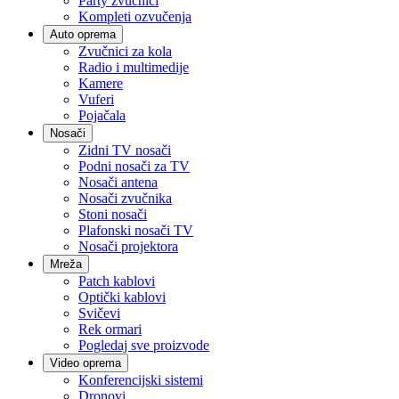
Party zvučnici
Kompleti ozvučenja
Auto oprema
Zvučnici za kola
Radio i multimedije
Kamere
Vuferi
Pojačala
Nosači
Zidni TV nosači
Podni nosači za TV
Nosači antena
Nosači zvučnika
Stoni nosači
Plafonski nosači TV
Nosači projektora
Mreža
Patch kablovi
Optički kablovi
Svičevi
Rek ormari
Pogledaj sve proizvode
Video oprema
Konferencijski sistemi
Dronovi