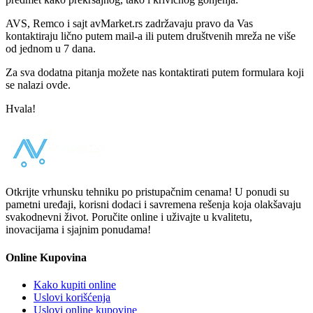
AVS, Remco i sajt avMarket.rs zadržavaju pravo da Vas
kontaktiraju lično putem mail-a ili putem društvenih mreža ne više
od jednom u 7 dana.
Za sva dodatna pitanja možete nas kontaktirati putem formulara koji
se nalazi ovde.
Hvala!
Otkrijte vrhunsku tehniku po pristupačnim cenama! U ponudi su
pametni uređaji, korisni dodaci i savremena rešenja koja olakšavaju
svakodnevni život. Poručite online i uživajte u kvalitetu,
inovacijama i sjajnim ponudama!
Online Kupovina
Kako kupiti online
Uslovi korišćenja
Uslovi online kupovine