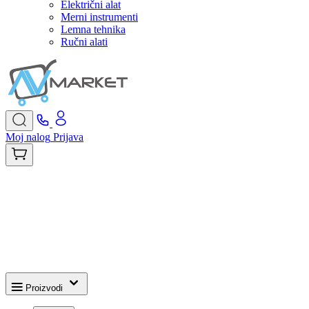
Električni alat
Merni instrumenti
Lemna tehnika
Ručni alati
Moj nalog
Prijava
Proizvodi