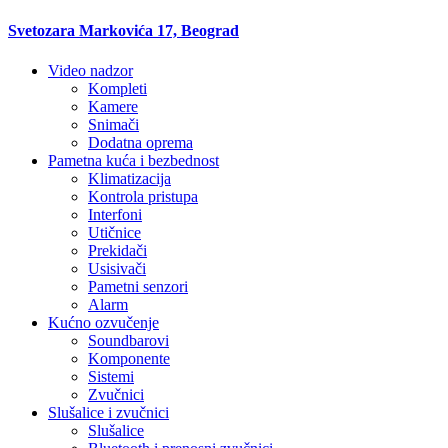
Svetozara Markovića 17, Beograd
Video nadzor
Kompleti
Kamere
Snimači
Dodatna oprema
Pametna kuća i bezbednost
Klimatizacija
Kontrola pristupa
Interfoni
Utičnice
Prekidači
Usisivači
Pametni senzori
Alarm
Kućno ozvučenje
Soundbarovi
Komponente
Sistemi
Zvučnici
Slušalice i zvučnici
Slušalice