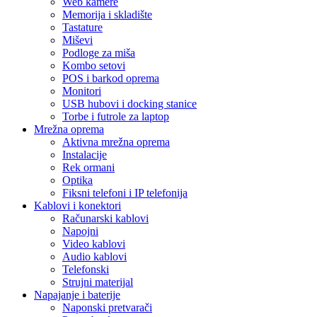
Web kamere
Memorija i skladište
Tastature
Miševi
Podloge za miša
Kombo setovi
POS i barkod oprema
Monitori
USB hubovi i docking stanice
Torbe i futrole za laptop
Mrežna oprema
Aktivna mrežna oprema
Instalacije
Rek ormani
Optika
Fiksni telefoni i IP telefonija
Kablovi i konektori
Računarski kablovi
Napojni
Video kablovi
Audio kablovi
Telefonski
Strujni materijal
Napajanje i baterije
Naponski pretvarači