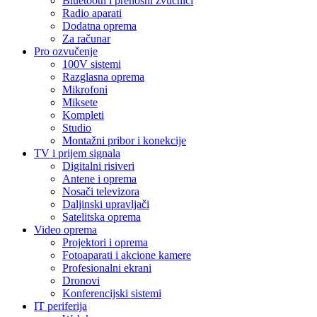
Bluetooth i prenosni zvučnici
Radio aparati
Dodatna oprema
Za računar
Pro ozvučenje
100V sistemi
Razglasna oprema
Mikrofoni
Miksete
Kompleti
Studio
Montažni pribor i konekcije
TV i prijem signala
Digitalni risiveri
Antene i oprema
Nosači televizora
Daljinski upravljači
Satelitska oprema
Video oprema
Projektori i oprema
Fotoaparati i akcione kamere
Profesionalni ekrani
Dronovi
Konferencijski sistemi
IT periferija