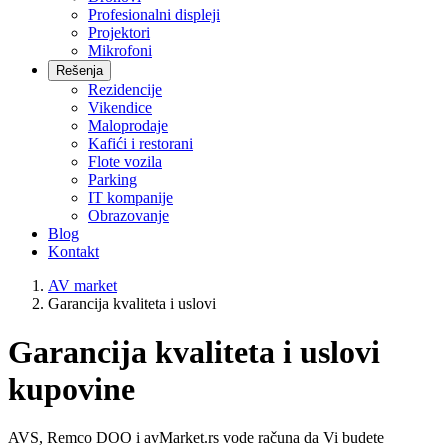
Profesionalni displeji
Projektori
Mikrofoni
Rešenja
Rezidencije
Vikendice
Maloprodaje
Kafići i restorani
Flote vozila
Parking
IT kompanije
Obrazovanje
Blog
Kontakt
AV market
Garancija kvaliteta i uslovi
Garancija kvaliteta i uslovi
kupovine
AVS, Remco DOO i avMarket.rs vode računa da Vi budete