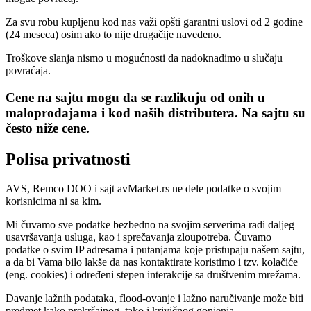
Za svu robu kupljenu kod nas važi opšti garantni uslovi od 2 godine
(24 meseca) osim ako to nije drugačije navedeno.
Troškove slanja nismo u mogućnosti da nadoknadimo u slučaju
povraćaja.
Cene na sajtu mogu da se razlikuju od onih u
maloprodajama i kod naših distributera. Na sajtu su
često niže cene.
Polisa privatnosti
AVS, Remco DOO i sajt avMarket.rs ne dele podatke o svojim
korisnicima ni sa kim.
Mi čuvamo sve podatke bezbedno na svojim serverima radi daljeg
usavršavanja usluga, kao i sprečavanja zloupotreba. Čuvamo
podatke o svim IP adresama i putanjama koje pristupaju našem sajtu,
a da bi Vama bilo lakše da nas kontaktirate koristimo i tzv. kolačiće
(eng. cookies) i određeni stepen interakcije sa društvenim mrežama.
Davanje lažnih podataka, flood-ovanje i lažno naručivanje može biti
predmet kako prekršajnog, tako i krivičnog gonjenja.