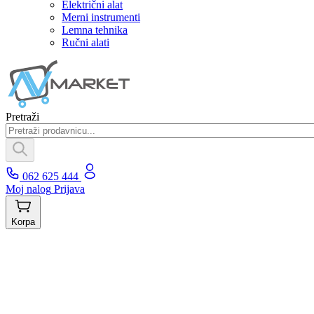
Električni alat
Merni instrumenti
Lemna tehnika
Ručni alati
Pretraži
062 625 444
Moj nalog
Prijava
Korpa