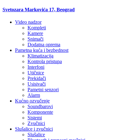
Svetozara Markovića 17, Beograd
Video nadzor
Kompleti
Kamere
Snimači
Dodatna oprema
Pametna kuća i bezbednost
Klimatizacija
Kontrola pristupa
Interfoni
Utičnice
Prekidači
Usisivači
Pametni senzori
Alarm
Kućno ozvučenje
Soundbarovi
Komponente
Sistemi
Zvučnici
Slušalice i zvučnici
Slušalice