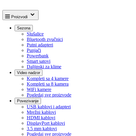
Proizvodi
Sezona
Slušalice
Bluetooth zvučnici
Putni adapteri
Punjači
Powerbank
Smart satovi
Daljinski za klime
Video nadzor
Kompleti sa 4 kamere
Kompleti sa 8 kamera
WiFi kamere
Pogledaj sve proizvode
Povezivanje
USB kablovi i adapteri
Mrežni kablovi
HDMI kablovi
DisplayPort kablovi
3.5 mm kablovi
Pogledaj sve proizvode