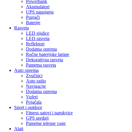
Powerbank
Akumulatori
UPS napajanja
Punjači
Baterije
Rasveta
LED sijalice
LED rasveta
Reflektori
Dodatna oprema
Ručne baterijske lampe
Dekorativna rasveta
Pametna rasveta
Auto oprema
Zvučnici
Auto radio
Navigacije
Dodatna oprema
Vuferi
Pojačala
Sport i outdoor
Fitness satovi i narukvice
GPS uređaji
Pametne telesne vage
Alati