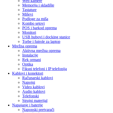
Web kamere
Memorija i skladište
Tastature
Miševi
Podloge za miša
Kombo setovi
POS i barkod oprema
Monitori
USB hubovi i docking stanice
Torbe i futrole za laptop
Mrežna oprema
Aktivna mrežna oprema
Instalacije
Rek ormani
Optika
Fiksni telefoni i IP telefonija
Kablovi i konektori
Računarski kablovi
Napojni
Video kablovi
Audio kablovi
Telefonski
Strujni materijal
Napajanje i baterije
Naponski pretvarači