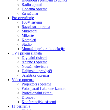
Bluetooth i prenosni zvučnici
Radio aparati
Dodatna oprema
Za računar
Pro ozvučenje
100V sistemi
Razglasna oprema
Mikrofoni
Miksete
Kompleti
Studio
Montažni pribor i konekcije
TV i prijem signala
Digitalni risiveri
Antene i oprema
Nosači televizora
Daljinski upravljači
Satelitska oprema
Video oprema
Projektori i oprema
Fotoaparati i akcione kamere
Profesionalni ekrani
Dronovi
Konferencijski sistemi
IT periferija