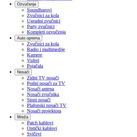
Ozvučenje
Soundbarovi
Zvučnici za kola
Ugradni zvučnici
Party zvučnici
Kompleti ozvučenja
Auto oprema
Zvučnici za kola
Radio i multimedije
Kamere
Vuferi
Pojačala
Nosači
Zidni TV nosači
Podni nosači za TV
Nosači antena
Nosači zvučnika
Stoni nosači
Plafonski nosači TV
Nosači projektora
Mreža
Patch kablovi
Optički kablovi
Svičevi