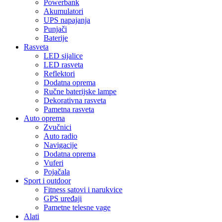
Powerbank
Akumulatori
UPS napajanja
Punjači
Baterije
Rasveta
LED sijalice
LED rasveta
Reflektori
Dodatna oprema
Ručne baterijske lampe
Dekorativna rasveta
Pametna rasveta
Auto oprema
Zvučnici
Auto radio
Navigacije
Dodatna oprema
Vuferi
Pojačala
Sport i outdoor
Fitness satovi i narukvice
GPS uređaji
Pametne telesne vage
Alati