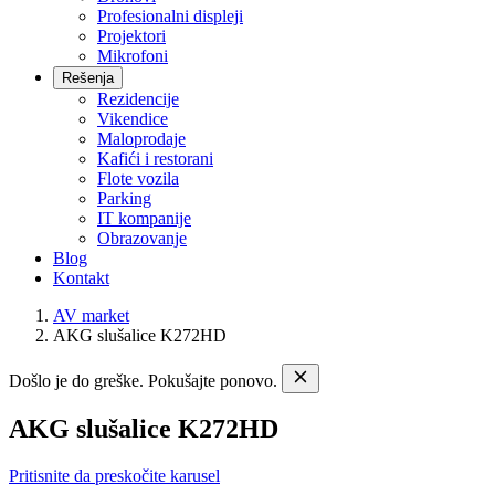
Profesionalni displeji
Projektori
Mikrofoni
Rešenja
Rezidencije
Vikendice
Maloprodaje
Kafići i restorani
Flote vozila
Parking
IT kompanije
Obrazovanje
Blog
Kontakt
AV market
AKG slušalice K272HD
Došlo je do greške. Pokušajte ponovo.
AKG slušalice K272HD
Pritisnite da preskočite karusel