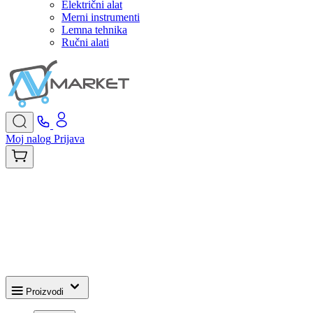
Električni alat
Merni instrumenti
Lemna tehnika
Ručni alati
Moj nalog
Prijava
Proizvodi