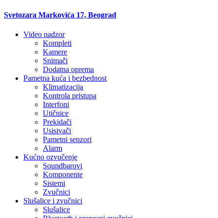
Svetozara Markovića 17, Beograd
Video nadzor
Kompleti
Kamere
Snimači
Dodatna oprema
Pametna kuća i bezbednost
Klimatizacija
Kontrola pristupa
Interfoni
Utičnice
Prekidači
Usisivači
Pametni senzori
Alarm
Kućno ozvučenje
Soundbarovi
Komponente
Sistemi
Zvučnici
Slušalice i zvučnici
Slušalice