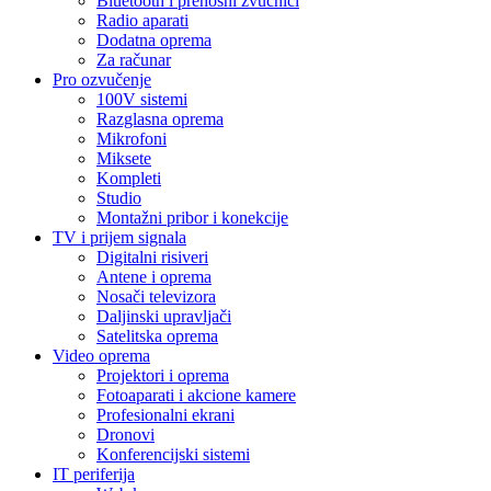
Bluetooth i prenosni zvučnici
Radio aparati
Dodatna oprema
Za računar
Pro ozvučenje
100V sistemi
Razglasna oprema
Mikrofoni
Miksete
Kompleti
Studio
Montažni pribor i konekcije
TV i prijem signala
Digitalni risiveri
Antene i oprema
Nosači televizora
Daljinski upravljači
Satelitska oprema
Video oprema
Projektori i oprema
Fotoaparati i akcione kamere
Profesionalni ekrani
Dronovi
Konferencijski sistemi
IT periferija