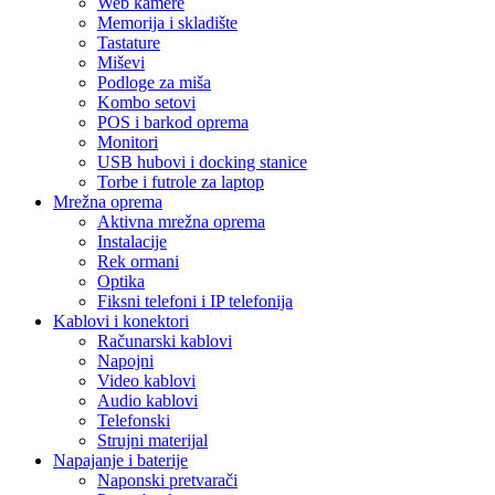
Web kamere
Memorija i skladište
Tastature
Miševi
Podloge za miša
Kombo setovi
POS i barkod oprema
Monitori
USB hubovi i docking stanice
Torbe i futrole za laptop
Mrežna oprema
Aktivna mrežna oprema
Instalacije
Rek ormani
Optika
Fiksni telefoni i IP telefonija
Kablovi i konektori
Računarski kablovi
Napojni
Video kablovi
Audio kablovi
Telefonski
Strujni materijal
Napajanje i baterije
Naponski pretvarači