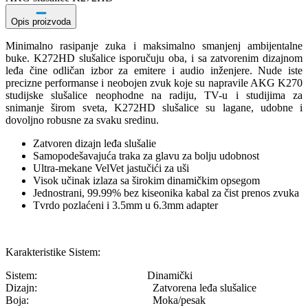
Opis proizvoda
Minimalno rasipanje zuka i maksimalno smanjenj ambijentalne
buke. K272HD slušalice isporučuju oba, i sa zatvorenim dizajnom
leđa čine odličan izbor za emitere i audio inženjere. Nude iste
precizne performanse i neobojen zvuk koje su napravile AKG K270
studijske slušalice neophodne na radiju, TV-u i studijima za
snimanje širom sveta, K272HD slušalice su lagane, udobne i
dovoljno robusne za svaku sredinu.
Zatvoren dizajn leđa slušalie
Samopodešavajuća traka za glavu za bolju udobnost
Ultra-mekane VelVet jastučići za uši
Visok učinak izlaza sa širokim dinamičkim opsegom
Jednostrani, 99.99% bez kiseonika kabal za čist prenos zvuka
Tvrdo pozlaćeni i 3.5mm u 6.3mm adapter
Karakteristike Sistem:
Sistem: Dinamički
Dizajn: Zatvorena leđa slušalice
Boja: Moka/pesak