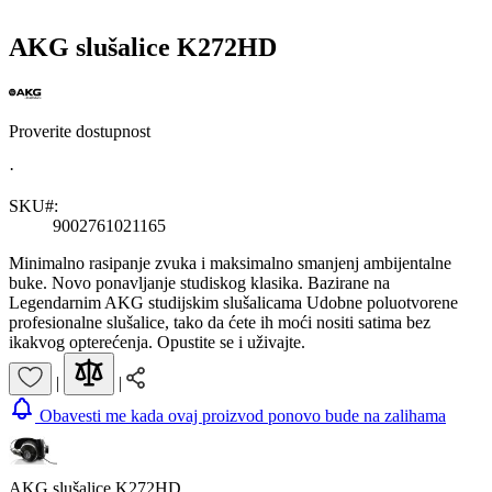
AKG slušalice K272HD
Proverite dostupnost
·
SKU#:
9002761021165
Minimalno rasipanje zvuka i maksimalno smanjenj ambijentalne
buke. Novo ponavljanje studiskog klasika. Bazirane na
Legendarnim AKG studijskim slušalicama Udobne poluotvorene
profesionalne slušalice, tako da ćete ih moći nositi satima bez
ikakvog opterećenja. Opustite se i uživajte.
|
|
Obavesti me kada ovaj proizvod ponovo bude na zalihama
AKG slušalice K272HD