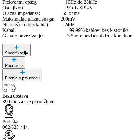
Frekventni opseg: 16Hz do 28kHz
Osetljivost: 91dB SPL/V
Ulazna impedansa: 55 ohms
Maksimalna ulazna snaga: 200mV
Neto težina (bez kabla): 240g
Kabal: 99.99% kablovi bez kiseonika
Glavno povezivanje: 3.5 mm pozlaćeni džek konektor
Specifikacija
Recenzije
Pitanja o proizvodu
Brza dostava
390 din za sve porudžbine
Podrška
062/625-444