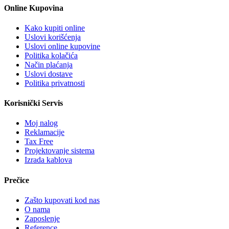
Online Kupovina
Kako kupiti online
Uslovi korišćenja
Uslovi online kupovine
Politika kolačića
Način plaćanja
Uslovi dostave
Politika privatnosti
Korisnički Servis
Moj nalog
Reklamacije
Tax Free
Projektovanje sistema
Izrada kablova
Prečice
Zašto kupovati kod nas
O nama
Zaposlenje
Reference