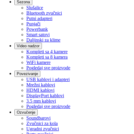
Sezona
Slušalice
Bluetooth zvučnici
Putni adapteri
Punjači
Powerbank
Smart satovi
Daljinski za klime
Video nadzor
Kompleti sa 4 kamere
Kompleti sa 8 kamera
WiFi kamere
Pogledaj sve proizvode
Povezivanje
USB kablovi i adapteri
Mrežni kablovi
HDMI kablovi
DisplayPort kablovi
3.5 mm kablovi
Pogledaj sve proizvode
Ozvučenje
Soundbarovi
Zvučnici za kola
Ugradni zvučnici