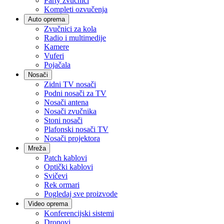
Party zvučnici
Kompleti ozvučenja
Auto oprema
Zvučnici za kola
Radio i multimedije
Kamere
Vuferi
Pojačala
Nosači
Zidni TV nosači
Podni nosači za TV
Nosači antena
Nosači zvučnika
Stoni nosači
Plafonski nosači TV
Nosači projektora
Mreža
Patch kablovi
Optički kablovi
Svičevi
Rek ormari
Pogledaj sve proizvode
Video oprema
Konferencijski sistemi
Dronovi