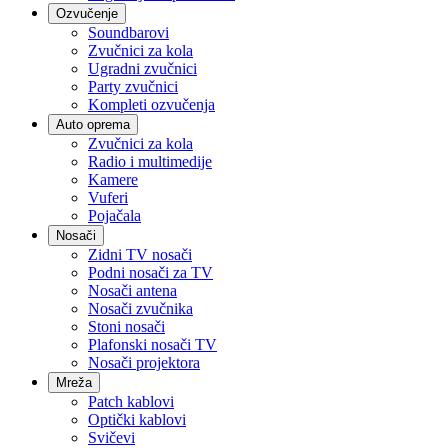
Ozvučenje
Soundbarovi
Zvučnici za kola
Ugradni zvučnici
Party zvučnici
Kompleti ozvučenja
Auto oprema
Zvučnici za kola
Radio i multimedije
Kamere
Vuferi
Pojačala
Nosači
Zidni TV nosači
Podni nosači za TV
Nosači antena
Nosači zvučnika
Stoni nosači
Plafonski nosači TV
Nosači projektora
Mreža
Patch kablovi
Optički kablovi
Svičevi