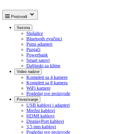
Proizvodi
Sezona
Slušalice
Bluetooth zvučnici
Putni adapteri
Punjači
Powerbank
Smart satovi
Daljinski za klime
Video nadzor
Kompleti sa 4 kamere
Kompleti sa 8 kamera
WiFi kamere
Pogledaj sve proizvode
Povezivanje
USB kablovi i adapteri
Mrežni kablovi
HDMI kablovi
DisplayPort kablovi
3.5 mm kablovi
Pogledaj sve proizvode