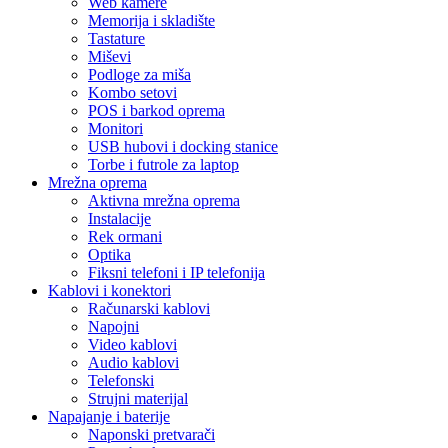
Web kamere
Memorija i skladište
Tastature
Miševi
Podloge za miša
Kombo setovi
POS i barkod oprema
Monitori
USB hubovi i docking stanice
Torbe i futrole za laptop
Mrežna oprema
Aktivna mrežna oprema
Instalacije
Rek ormani
Optika
Fiksni telefoni i IP telefonija
Kablovi i konektori
Računarski kablovi
Napojni
Video kablovi
Audio kablovi
Telefonski
Strujni materijal
Napajanje i baterije
Naponski pretvarači