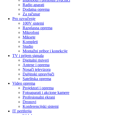
Bluetooth i prenosni zvučnici
Radio aparati
Dodatna oprema
Za računar
Pro ozvučenje
100V sistemi
Razglasna oprema
Mikrofoni
Miksete
Kompleti
Studio
Montažni pribor i konekcije
TV i prijem signala
Digitalni risiveri
Antene i oprema
Nosači televizora
Daljinski upravljači
Satelitska oprema
Video oprema
Projektori i oprema
Fotoaparati i akcione kamere
Profesionalni ekrani
Dronovi
Konferencijski sistemi
IT periferija