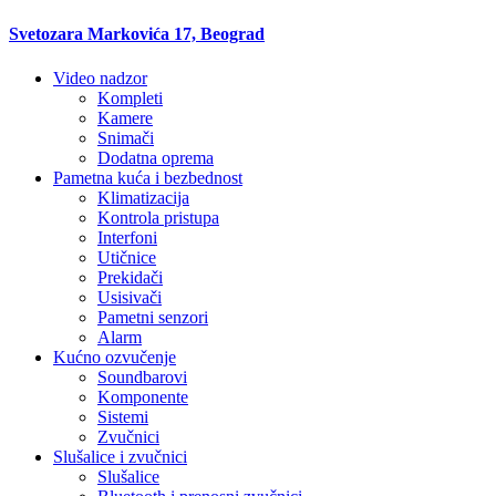
Svetozara Markovića 17, Beograd
Video nadzor
Kompleti
Kamere
Snimači
Dodatna oprema
Pametna kuća i bezbednost
Klimatizacija
Kontrola pristupa
Interfoni
Utičnice
Prekidači
Usisivači
Pametni senzori
Alarm
Kućno ozvučenje
Soundbarovi
Komponente
Sistemi
Zvučnici
Slušalice i zvučnici
Slušalice