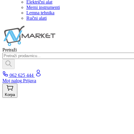
Električni alat
Merni instrumenti
Lemna tehnika
Ručni alati
Pretraži
062 625 444
Moj nalog
Prijava
Korpa