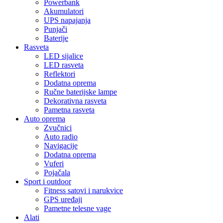
Powerbank
Akumulatori
UPS napajanja
Punjači
Baterije
Rasveta
LED sijalice
LED rasveta
Reflektori
Dodatna oprema
Ručne baterijske lampe
Dekorativna rasveta
Pametna rasveta
Auto oprema
Zvučnici
Auto radio
Navigacije
Dodatna oprema
Vuferi
Pojačala
Sport i outdoor
Fitness satovi i narukvice
GPS uređaji
Pametne telesne vage
Alati