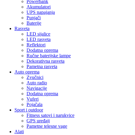
Powerbank
Akumulatori
UPS napajanja
Punjači
Baterije
Rasveta
LED sijalice
LED rasveta
Reflektori
Dodatna oprema
Ručne baterijske lampe
Dekorativna rasveta
Pametna rasveta
Auto oprema
Zvučnici
Auto radio
Navigacije
Dodatna oprema
Vuferi
Pojačala
Sport i outdoor
Fitness satovi i narukvice
GPS uređaji
Pametne telesne vage
Alati