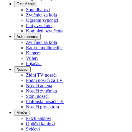
Ozvučenje
Soundbarovi
Zvučnici za kola
Ugradni zvučnici
Party zvučnici
Kompleti ozvučenja
Auto oprema
Zvučnici za kola
Radio i multimedije
Kamere
Vuferi
Pojačala
Nosači
Zidni TV nosači
Podni nosači za TV
Nosači antena
Nosači zvučnika
Stoni nosači
Plafonski nosači TV
Nosači projektora
Mreža
Patch kablovi
Optički kablovi
Svičevi