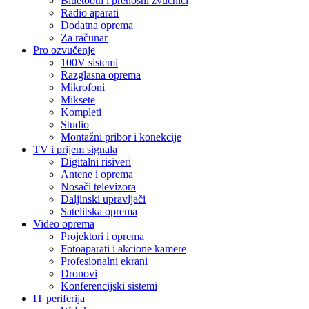
Bluetooth i prenosni zvučnici
Radio aparati
Dodatna oprema
Za računar
Pro ozvučenje
100V sistemi
Razglasna oprema
Mikrofoni
Miksete
Kompleti
Studio
Montažni pribor i konekcije
TV i prijem signala
Digitalni risiveri
Antene i oprema
Nosači televizora
Daljinski upravljači
Satelitska oprema
Video oprema
Projektori i oprema
Fotoaparati i akcione kamere
Profesionalni ekrani
Dronovi
Konferencijski sistemi
IT periferija