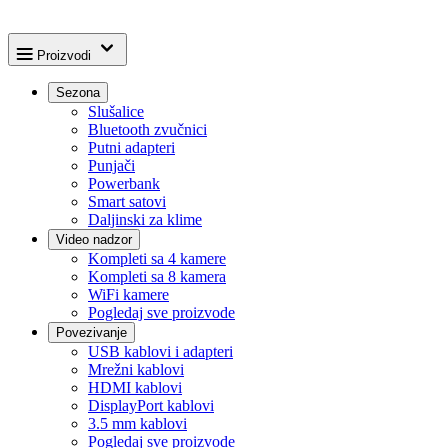
Proizvodi
Sezona
Slušalice
Bluetooth zvučnici
Putni adapteri
Punjači
Powerbank
Smart satovi
Daljinski za klime
Video nadzor
Kompleti sa 4 kamere
Kompleti sa 8 kamera
WiFi kamere
Pogledaj sve proizvode
Povezivanje
USB kablovi i adapteri
Mrežni kablovi
HDMI kablovi
DisplayPort kablovi
3.5 mm kablovi
Pogledaj sve proizvode