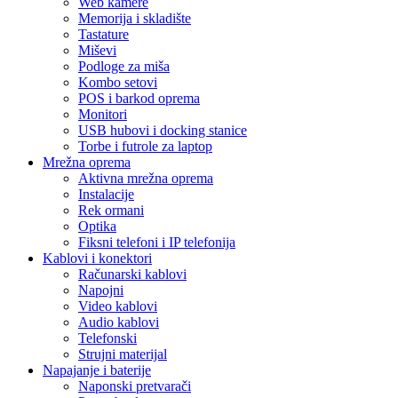
Web kamere
Memorija i skladište
Tastature
Miševi
Podloge za miša
Kombo setovi
POS i barkod oprema
Monitori
USB hubovi i docking stanice
Torbe i futrole za laptop
Mrežna oprema
Aktivna mrežna oprema
Instalacije
Rek ormani
Optika
Fiksni telefoni i IP telefonija
Kablovi i konektori
Računarski kablovi
Napojni
Video kablovi
Audio kablovi
Telefonski
Strujni materijal
Napajanje i baterije
Naponski pretvarači