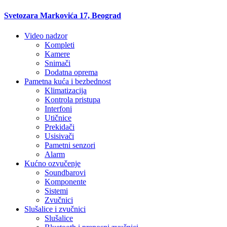
Svetozara Markovića 17, Beograd
Video nadzor
Kompleti
Kamere
Snimači
Dodatna oprema
Pametna kuća i bezbednost
Klimatizacija
Kontrola pristupa
Interfoni
Utičnice
Prekidači
Usisivači
Pametni senzori
Alarm
Kućno ozvučenje
Soundbarovi
Komponente
Sistemi
Zvučnici
Slušalice i zvučnici
Slušalice