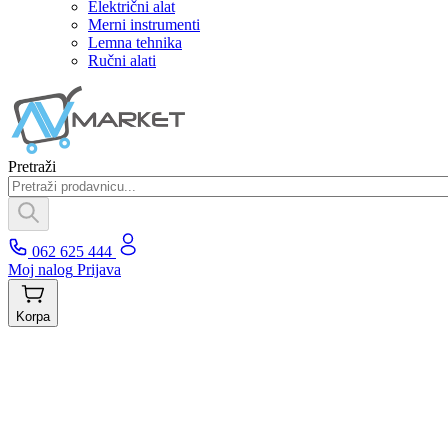
Električni alat
Merni instrumenti
Lemna tehnika
Ručni alati
Pretraži
062 625 444
Moj nalog
Prijava
Korpa