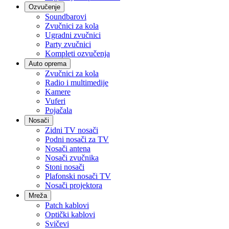
Ozvučenje
Soundbarovi
Zvučnici za kola
Ugradni zvučnici
Party zvučnici
Kompleti ozvučenja
Auto oprema
Zvučnici za kola
Radio i multimedije
Kamere
Vuferi
Pojačala
Nosači
Zidni TV nosači
Podni nosači za TV
Nosači antena
Nosači zvučnika
Stoni nosači
Plafonski nosači TV
Nosači projektora
Mreža
Patch kablovi
Optički kablovi
Svičevi