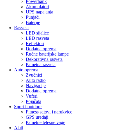
Powerbank
Akumulatori
UPS napajanja
Punjači
Baterije
Rasveta
LED sijalice
LED rasveta
Reflektori
Dodatna oprema
Ručne baterijske lampe
Dekorativna rasveta
Pametna rasveta
Auto oprema
Zvučnici
Auto radio
Navigacije
Dodatna oprema
Vuferi
Pojačala
Sport i outdoor
Fitness satovi i narukvice
GPS uređaji
Pametne telesne vage
Alati