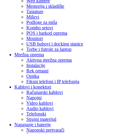
Web kamere
Memorija i skladište
Tastature
Miševi
Podloge za miša
Kombo setovi
POS i barkod oprema
Monitori
USB hubovi i docking stanice
Torbe i futrole za laptop
Mrežna oprema
Aktivna mrežna oprema
Instalacije
Rek ormani
Optika
Fiksni telefoni i IP telefonija
Kablovi i konektori
Računarski kablovi
Napojni
Video kablovi
Audio kablovi
Telefonski
Strujni materijal
Napajanje i baterije
Naponski pretvarači