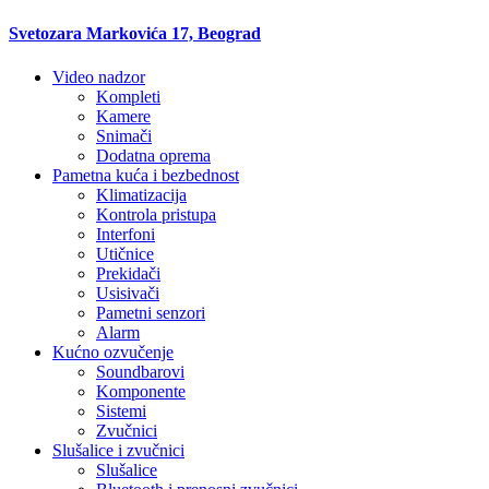
Svetozara Markovića 17, Beograd
Video nadzor
Kompleti
Kamere
Snimači
Dodatna oprema
Pametna kuća i bezbednost
Klimatizacija
Kontrola pristupa
Interfoni
Utičnice
Prekidači
Usisivači
Pametni senzori
Alarm
Kućno ozvučenje
Soundbarovi
Komponente
Sistemi
Zvučnici
Slušalice i zvučnici
Slušalice