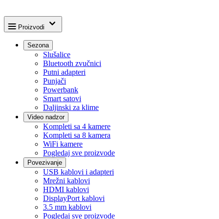
Proizvodi
Sezona
Slušalice
Bluetooth zvučnici
Putni adapteri
Punjači
Powerbank
Smart satovi
Daljinski za klime
Video nadzor
Kompleti sa 4 kamere
Kompleti sa 8 kamera
WiFi kamere
Pogledaj sve proizvode
Povezivanje
USB kablovi i adapteri
Mrežni kablovi
HDMI kablovi
DisplayPort kablovi
3.5 mm kablovi
Pogledaj sve proizvode