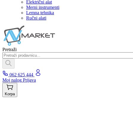
Električni alat
Merni instrumenti
Lemna tehnika
Ručni alati
Pretraži
062 625 444
Moj nalog
Prijava
Korpa