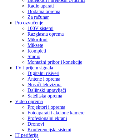
Bluetooth i prenosni zvučnici
Radio aparati
Dodatna oprema
Za računar
Pro ozvučenje
100V sistemi
Razglasna oprema
Mikrofoni
Miksete
Kompleti
Studio
Montažni pribor i konekcije
TV i prijem signala
Digitalni risiveri
Antene i oprema
Nosači televizora
Daljinski upravljači
Satelitska oprema
Video oprema
Projektori i oprema
Fotoaparati i akcione kamere
Profesionalni ekrani
Dronovi
Konferencijski sistemi
IT periferija