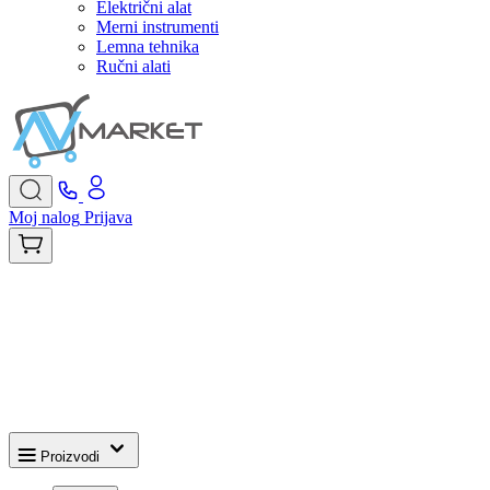
Električni alat
Merni instrumenti
Lemna tehnika
Ručni alati
Moj nalog
Prijava
Proizvodi