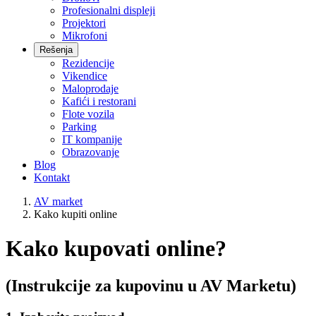
Profesionalni displeji
Projektori
Mikrofoni
Rešenja
Rezidencije
Vikendice
Maloprodaje
Kafići i restorani
Flote vozila
Parking
IT kompanije
Obrazovanje
Blog
Kontakt
AV market
Kako kupiti online
Kako kupovati online?
(Instrukcije za kupovinu u AV Marketu)