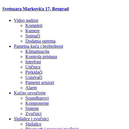
Svetozara Markovića 17, Beograd
Video nadzor
Kompleti
Kamere
Snimači
Dodatna oprema
Pametna kuća i bezbednost
Klimatizacija
Kontrola pristupa
Interfoni
Utičnice
Prekidači
Usisivači
Pametni senzori
Alarm
Kućno ozvučenje
Soundbarovi
Komponente
Sistemi
Zvučnici
Slušalice i zvučnici
Slušalice