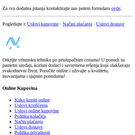
Za sva dodatna pitanja kontaktirajte nas putem formulara
ovde
.
Pogledajte i:
Uslovi kupovine
·
Načini plaćanja
·
Uslovi dostave
Otkrijte vrhunsku tehniku po pristupačnim cenama! U ponudi su
pametni uređaji, korisni dodaci i savremena rešenja koja olakšavaju
svakodnevni život. Poručite online i uživajte u kvalitetu,
inovacijama i sjajnim ponudama!
Online Kupovina
Kako kupiti online
Uslovi korišćenja
Uslovi online kupovine
Politika kolačića
Način plaćanja
Uslovi dostave
Politika privatnosti