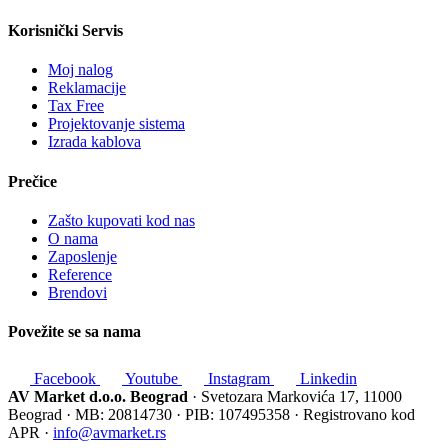
Korisnički Servis
Moj nalog
Reklamacije
Tax Free
Projektovanje sistema
Izrada kablova
Prečice
Zašto kupovati kod nas
O nama
Zaposlenje
Reference
Brendovi
Povežite se sa nama
Facebook
Youtube
Instagram
Linkedin
AV Market d.o.o. Beograd
· Svetozara Markovića 17, 11000
Beograd · MB: 20814730 · PIB: 107495358 · Registrovano kod
APR ·
info@avmarket.rs