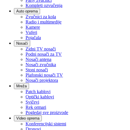
Party zvučnici
Kompleti ozvučenja
Auto oprema
Zvučnici za kola
Radio i multimedije
Kamere
Vuferi
Pojačala
Nosači
Zidni TV nosači
Podni nosači za TV
Nosači antena
Nosači zvučnika
Stoni nosači
Plafonski nosači TV
Nosači projektora
Mreža
Patch kablovi
Optički kablovi
Svičevi
Rek ormari
Pogledaj sve proizvode
Video oprema
Konferencijski sistemi
Dronovi