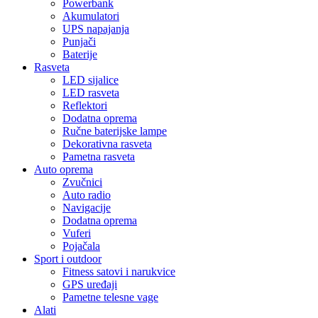
Powerbank
Akumulatori
UPS napajanja
Punjači
Baterije
Rasveta
LED sijalice
LED rasveta
Reflektori
Dodatna oprema
Ručne baterijske lampe
Dekorativna rasveta
Pametna rasveta
Auto oprema
Zvučnici
Auto radio
Navigacije
Dodatna oprema
Vuferi
Pojačala
Sport i outdoor
Fitness satovi i narukvice
GPS uređaji
Pametne telesne vage
Alati