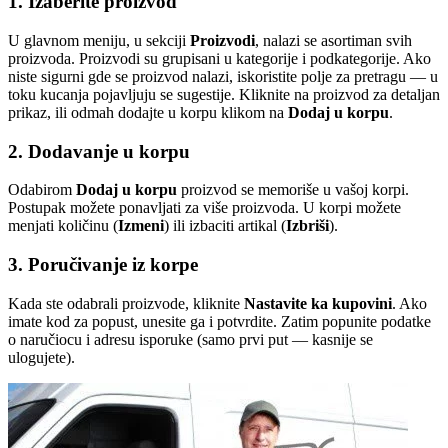
1. Izaberite proizvod
U glavnom meniju, u sekciji
Proizvodi
, nalazi se asortiman svih
proizvoda. Proizvodi su grupisani u kategorije i podkategorije. Ako
niste sigurni gde se proizvod nalazi, iskoristite polje za pretragu — u
toku kucanja pojavljuju se sugestije. Kliknite na proizvod za detaljan
prikaz, ili odmah dodajte u korpu klikom na
Dodaj u korpu
.
2. Dodavanje u korpu
Odabirom
Dodaj u korpu
proizvod se memoriše u vašoj korpi.
Postupak možete ponavljati za više proizvoda. U korpi možete
menjati količinu (
Izmeni
) ili izbaciti artikal (
Izbriši
).
3. Poručivanje iz korpe
Kada ste odabrali proizvode, kliknite
Nastavite ka kupovini
. Ako
imate kod za popust, unesite ga i potvrdite. Zatim popunite podatke
o naručiocu i adresu isporuke (samo prvi put — kasnije se
ulogujete).