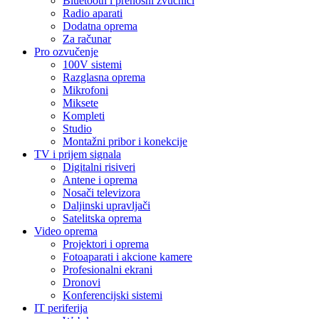
Bluetooth i prenosni zvučnici
Radio aparati
Dodatna oprema
Za računar
Pro ozvučenje
100V sistemi
Razglasna oprema
Mikrofoni
Miksete
Kompleti
Studio
Montažni pribor i konekcije
TV i prijem signala
Digitalni risiveri
Antene i oprema
Nosači televizora
Daljinski upravljači
Satelitska oprema
Video oprema
Projektori i oprema
Fotoaparati i akcione kamere
Profesionalni ekrani
Dronovi
Konferencijski sistemi
IT periferija