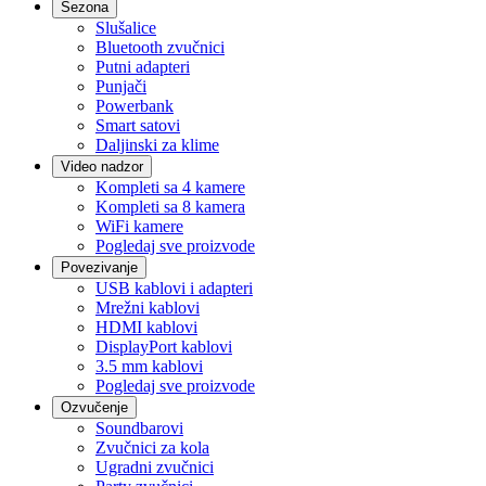
Sezona
Slušalice
Bluetooth zvučnici
Putni adapteri
Punjači
Powerbank
Smart satovi
Daljinski za klime
Video nadzor
Kompleti sa 4 kamere
Kompleti sa 8 kamera
WiFi kamere
Pogledaj sve proizvode
Povezivanje
USB kablovi i adapteri
Mrežni kablovi
HDMI kablovi
DisplayPort kablovi
3.5 mm kablovi
Pogledaj sve proizvode
Ozvučenje
Soundbarovi
Zvučnici za kola
Ugradni zvučnici