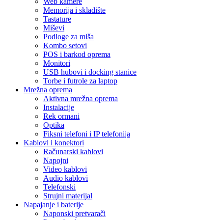
Web kamere
Memorija i skladište
Tastature
Miševi
Podloge za miša
Kombo setovi
POS i barkod oprema
Monitori
USB hubovi i docking stanice
Torbe i futrole za laptop
Mrežna oprema
Aktivna mrežna oprema
Instalacije
Rek ormani
Optika
Fiksni telefoni i IP telefonija
Kablovi i konektori
Računarski kablovi
Napojni
Video kablovi
Audio kablovi
Telefonski
Strujni materijal
Napajanje i baterije
Naponski pretvarači