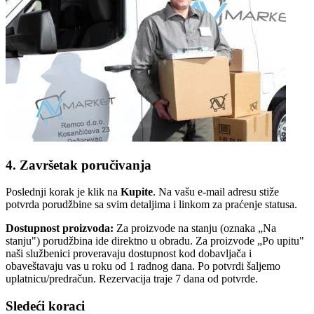
4. Završetak poručivanja
Poslednji korak je klik na
Kupite
. Na vašu e-mail adresu stiže
potvrda porudžbine sa svim detaljima i linkom za praćenje statusa.
Dostupnost proizvoda:
Za proizvode na stanju (oznaka „Na
stanju") porudžbina ide direktno u obradu. Za proizvode „Po upitu"
naši službenici proveravaju dostupnost kod dobavljača i
obaveštavaju vas u roku od 1 radnog dana. Po potvrdi šaljemo
uplatnicu/predračun. Rezervacija traje 7 dana od potvrde.
Sledeći koraci