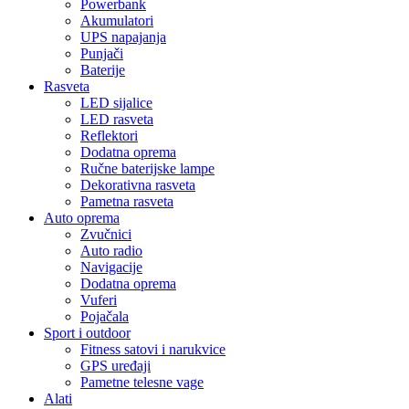
Powerbank
Akumulatori
UPS napajanja
Punjači
Baterije
Rasveta
LED sijalice
LED rasveta
Reflektori
Dodatna oprema
Ručne baterijske lampe
Dekorativna rasveta
Pametna rasveta
Auto oprema
Zvučnici
Auto radio
Navigacije
Dodatna oprema
Vuferi
Pojačala
Sport i outdoor
Fitness satovi i narukvice
GPS uređaji
Pametne telesne vage
Alati