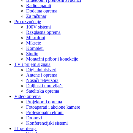
Bluetooth i prenosni zvučnici
Radio aparati
Dodatna oprema
Za računar
Pro ozvučenje
100V sistemi
Razglasna oprema
Mikrofoni
Miksete
Kompleti
Studio
Montažni pribor i konekcije
TV i prijem signala
Digitalni risiveri
Antene i oprema
Nosači televizora
Daljinski upravljači
Satelitska oprema
Video oprema
Projektori i oprema
Fotoaparati i akcione kamere
Profesionalni ekrani
Dronovi
Konferencijski sistemi
IT periferija