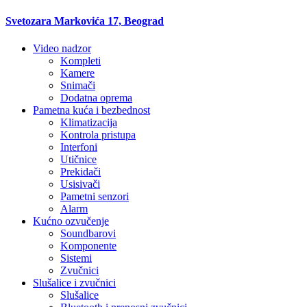
Svetozara Markovića 17, Beograd
Video nadzor
Kompleti
Kamere
Snimači
Dodatna oprema
Pametna kuća i bezbednost
Klimatizacija
Kontrola pristupa
Interfoni
Utičnice
Prekidači
Usisivači
Pametni senzori
Alarm
Kućno ozvučenje
Soundbarovi
Komponente
Sistemi
Zvučnici
Slušalice i zvučnici
Slušalice