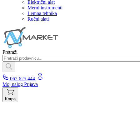
Električni alat
Merni instrumenti
Lemna tehnika
Ručni alati
Pretraži
062 625 444
Moj nalog
Prijava
Korpa