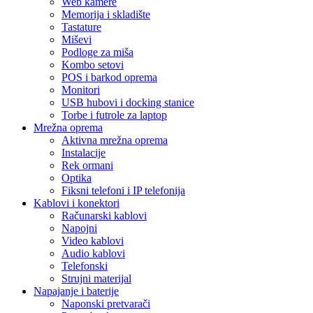
Web kamere
Memorija i skladište
Tastature
Miševi
Podloge za miša
Kombo setovi
POS i barkod oprema
Monitori
USB hubovi i docking stanice
Torbe i futrole za laptop
Mrežna oprema
Aktivna mrežna oprema
Instalacije
Rek ormani
Optika
Fiksni telefoni i IP telefonija
Kablovi i konektori
Računarski kablovi
Napojni
Video kablovi
Audio kablovi
Telefonski
Strujni materijal
Napajanje i baterije
Naponski pretvarači