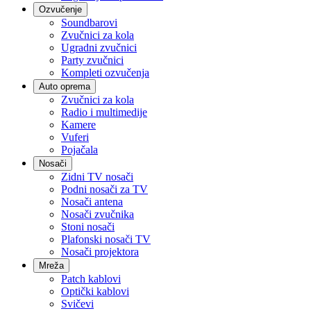
Ozvučenje
Soundbarovi
Zvučnici za kola
Ugradni zvučnici
Party zvučnici
Kompleti ozvučenja
Auto oprema
Zvučnici za kola
Radio i multimedije
Kamere
Vuferi
Pojačala
Nosači
Zidni TV nosači
Podni nosači za TV
Nosači antena
Nosači zvučnika
Stoni nosači
Plafonski nosači TV
Nosači projektora
Mreža
Patch kablovi
Optički kablovi
Svičevi