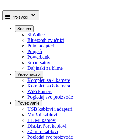
Proizvodi
Sezona
Slušalice
Bluetooth zvučnici
Putni adapteri
Punjači
Powerbank
Smart satovi
Daljinski za klime
Video nadzor
Kompleti sa 4 kamere
Kompleti sa 8 kamera
WiFi kamere
Pogledaj sve proizvode
Povezivanje
USB kablovi i adapteri
Mrežni kablovi
HDMI kablovi
DisplayPort kablovi
3.5 mm kablovi
Pogledaj sve proizvode